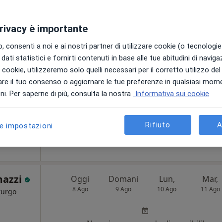
privacy è importante
lla
Oggi
Domani
Lun,
Mar,
 consenti a noi e ai nostri partner di utilizzare cookie (o tecnologie 
8 Ago
9 Ago
10 Ago
11 Ago
rale,
dati statistici e fornirti contenuti in base alle tue abitudini di navig
i i cookie, utilizzeremo solo quelli necessari per il corretto utilizzo de
re il tuo consenso o aggiornare le tue preferenze in qualsiasi mom
Non ci sono agende disponibili!
i. Per saperne di più, consulta la nostra
Informativa sui cookie
Chiedi di attivare le prenotazioni onlin
Rifiuto
A
le impostazioni
270 €
mazzi
Oggi
Domani
Lun,
Mar,
8 Ago
9 Ago
10 Ago
11 Ago
rurgo