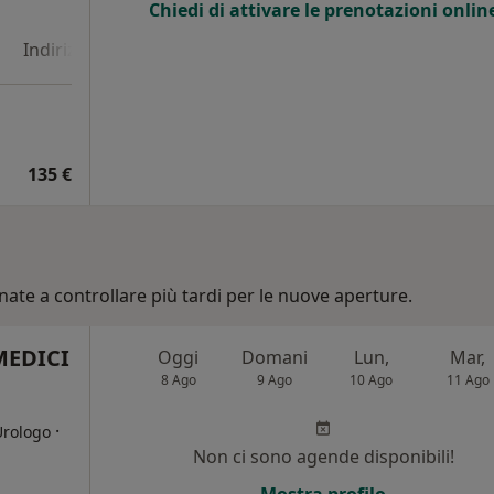
Chiedi di attivare le prenotazioni onlin
Indirizzo 4
135 €
nate a controllare più tardi per le nuove aperture.
MEDICI
Oggi
Domani
Lun,
Mar,
8 Ago
9 Ago
10 Ago
11 Ago
·
Urologo
Non ci sono agende disponibili!
i
Mostra profilo