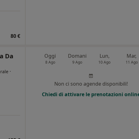
80 €
ca Da
Oggi
Domani
Lun,
Mar,
8 Ago
9 Ago
10 Ago
11 Ago
·
rale
Non ci sono agende disponibili!
Chiedi di attivare le prenotazioni onlin