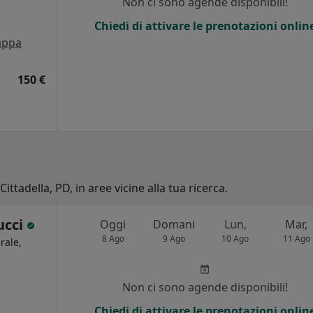
Non ci sono agende disponibili!
Chiedi di attivare le prenotazioni onlin
ppa
150 €
ittadella, PD, in aree vicine alla tua ricerca.
ucci
Oggi
Domani
Lun,
Mar,
8 Ago
9 Ago
10 Ago
11 Ago
rale,
i
Non ci sono agende disponibili!
Chiedi di attivare le prenotazioni onlin