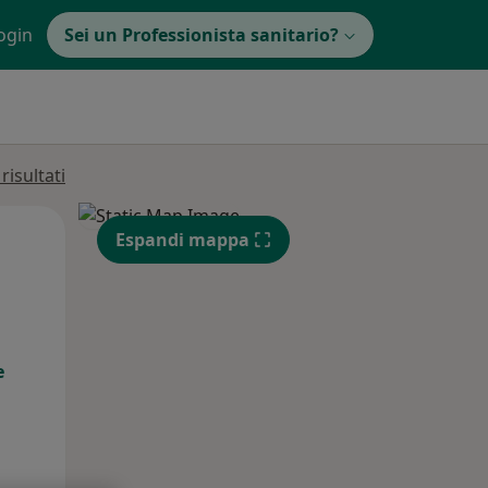
ogin
Sei un Professionista sanitario?
isultati
Mer,
Gio,
Ven,
Espandi mappa
12 Ago
13 Ago
14 Ago
e