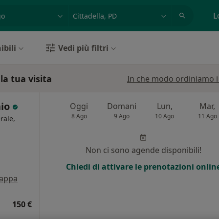
azione, medico, struttura
es: Roma
L
ibili
Vedi più filtri
la tua visita
In che modo ordiniamo i r
nio
Oggi
Domani
Lun,
Mar,
8 Ago
9 Ago
10 Ago
11 Ago
rale,
Non ci sono agende disponibili!
Chiedi di attivare le prenotazioni onlin
appa
150 €