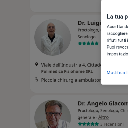
La tua 
Dr. Luigi Battiste
Accettando,
Proctologo, Chirurgo gene
raccogliere 
Senologo
rifiuti tutt
13 recensioni
Puoi revoca
impostazion
Viale dell'Industria 4, Cittadella
•
Mappa
Polimedica Fisiohome SRL
Modifica 
Piccola chirurgia ambulatoriale
Dr. Angelo Giaco
Proctologo, Senologo, Chi
·
Altro
generale
3 recensioni