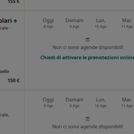
155 €
olari
Oggi
Domani
Lun,
Mar,
8 Ago
9 Ago
10 Ago
11 Ago
·
rale
Non ci sono agende disponibili!
Chiedi di attivare le prenotazioni onlin
cello
150 €
Oggi
Domani
Lun,
Mar,
8 Ago
9 Ago
10 Ago
11 Ago
rale,
Non ci sono agende disponibili!
i