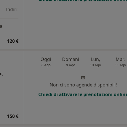
Indirizzo 4
a
120 €
Oggi
Domani
Lun,
Mar,
8 Ago
9 Ago
10 Ago
11 Ago
o,
Non ci sono agende disponibili!
Chiedi di attivare le prenotazioni onlin
150 €