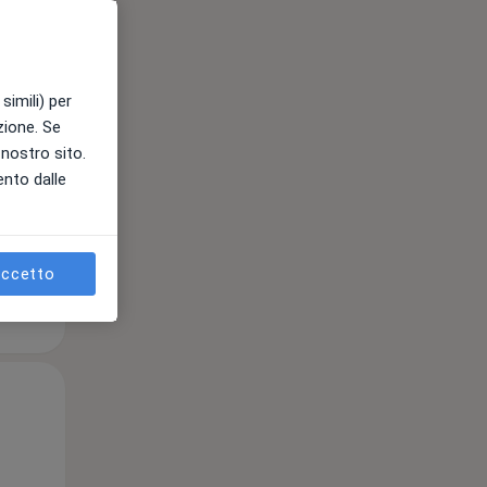
Mer,
Gio,
Ven,
simili) per
12 Ago
13 Ago
14 Ago
azione. Se
l nostro sito.
ento dalle
e
ccetto
Mer,
Gio,
Ven,
12 Ago
13 Ago
14 Ago