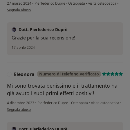
27 marzo 2024
•
Pierfederico Duprè - Osteopata
•
visita osteopatica
•
secondo l'opinione dell'utente M.P.
Segnala abuso
Dott. Pierfederico Duprè
Grazie per la sua recensione!
17 aprile 2024
Eleonora
Numero di telefono verificato
E
Mi sono trovata benissimo e il trattamento ha
già avuto i suoi primi effetti positivi!
4 dicembre 2023
•
Pierfederico Duprè - Osteopata
•
visita osteopatica
•
secondo l'opinione dell'utente Eleonora
Segnala abuso
Dott. Pierfederico Duprè