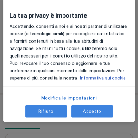
-Valutazione HRV e Funzionamento sistema nervoso
La tua privacy è importante
Esercizi respiratori
autonomo tramite apparecchiatura PPG Stress Flow di
60 €
Dettagli
Biotekna
Accettando, consenti a noi e ai nostri partner di utilizzare
cookie (o tecnologie simili) per raccogliere dati statistici
-Valutazione funzionamento corteccia Pre-frontale
Manipolazione vertebrale
e fornirti contenuti in base alle tue abitudini di
cerebrale, correlata a stati di stress, ansia, dolore
Da 60 €
Dettagli
navigazione. Se rifiuti tutti i cookie, utilizzeremo solo
cronico etc. tramite strumento HEG di Biotekna
quelli necessari per il corretto utilizzo del nostro sito.
+ 9 prestazioni
Puoi revocare il tuo consenso o aggiornare le tue
-Valutazione e applicazione di patch ST (Signal
preferenze in qualsiasi momento dalle impostazioni. Per
Therapy), dispositivi medici informazionali per
saperne di più, consulta la nostra
Informativa sui cookie
Come funzionano i prezzi?
effettuare una terapia di segnale per problematiche
legate a dolore e limitazione articolare e di
movimento. Efficaci già dalla prima seduta, non
Modifica le impostazioni
Indirizzi (3)
invasivi e facili da applicare. Essi agiscono
Rifiuto
Accetto
principalmente su: -tessuto connettivo e sull'equilibrio
Indirizzo 1
Indirizzo 2
Indirizzo 3
neuro-muscolo-scheletrico-articolare; -catene
miofasciali e sistema stomatognatico; -circolazione
generale