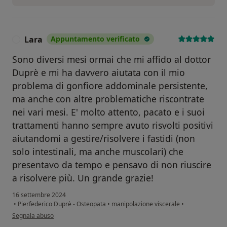
Lara
Appuntamento verificato
L
Sono diversi mesi ormai che mi affido al dottor
Duprè e mi ha davvero aiutata con il mio
problema di gonfiore addominale persistente,
ma anche con altre problematiche riscontrate
nei vari mesi. E' molto attento, pacato e i suoi
trattamenti hanno sempre avuto risvolti positivi
aiutandomi a gestire/risolvere i fastidi (non
solo intestinali, ma anche muscolari) che
presentavo da tempo e pensavo di non riuscire
a risolvere più. Un grande grazie!
16 settembre 2024
•
Pierfederico Duprè - Osteopata
•
manipolazione viscerale
•
secondo l'opinione dell'utente Lara
Segnala abuso