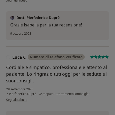
Segnala abuso
Dott. Pierfederico Duprè
Grazie Isabella per la tua recensione!
9 ottobre 2023
Luca C
Numero di telefono verificato
L
Cordiale e simpatico, professionale e attento al
paziente. Lo ringrazio tutt'oggi per le sedute e i
suoi consigli.
29 settembre 2023
•
Pierfederico Duprè - Osteopata
•
trattamento lombalgia
•
secondo l'opinione dell'utente Luca C
Segnala abuso