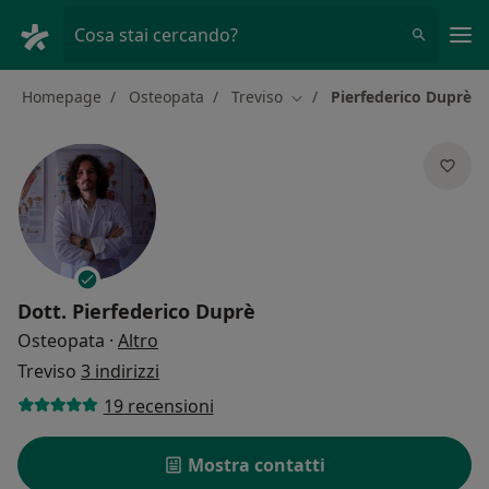
Men
Cosa stai cercando?
Homepage
Osteopata
Treviso
Pierfederico Duprè
Cambia città
Dott.
Pierfederico Duprè
sulle specializzazioni
Osteopata
·
Altro
Treviso
3 indirizzi
19 recensioni
Mostra contatti