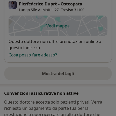
Pierfederico Duprè - Osteopata
Lungo Sile A. Mattei 27,
Treviso
31100
Vedi mappa
si apre in una nuova scheda
Disponibilità
Questo dottore non offre prenotazioni online a
questo indirizzo
Cosa posso fare adesso?
Mostra dettagli
sull'indirizzo
Convenzioni assicurative non attive
Questo dottore accetta solo pazienti privati. Verrà
richiesto un pagamento da parte tua per la
prestazione o puoi ricercare un altro dottore che