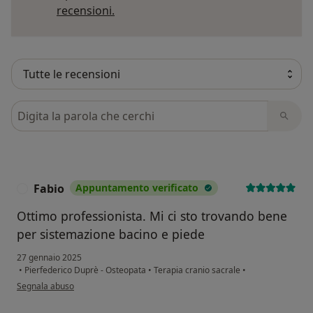
Per saperne di più sulle opinioni
recensioni.
Cerca nelle recensioni
Fabio
Appuntamento verificato
F
Ottimo professionista. Mi ci sto trovando bene
per sistemazione bacino e piede
27 gennaio 2025
•
Pierfederico Duprè - Osteopata
•
Terapia cranio sacrale
•
secondo l'opinione dell'utente Fabio
Segnala abuso