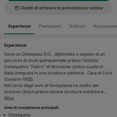
Chiedi di attivare le prenotazioni online
Esperienze
Prestazioni
Indirizzi
Assicurazio
Esperienze
Sono un Osteopata D.O. , diplomato a seguito di un
percorso di studi quinquennale presso l'Istituto
Osteopatico "Fulcro" di Monastier (unica scuola in
Italia integrata in una struttura sanitaria - Casa di Cura
Giovanni XXIII).
Nel corso degli anni di formazione ho svolto del
tirocinio clinico presso alcune strutture mediche e
Su di me
ambulatori osteopatici del trevigiano e ho svolto una
Altro
tesi sperimentale sul disturbo da insonnia, in
Aree di competenza principali:
collaborazione con un medico specializzato in
Osteopatia
nutrizione clinica e dietologia, utilizzando alcuni