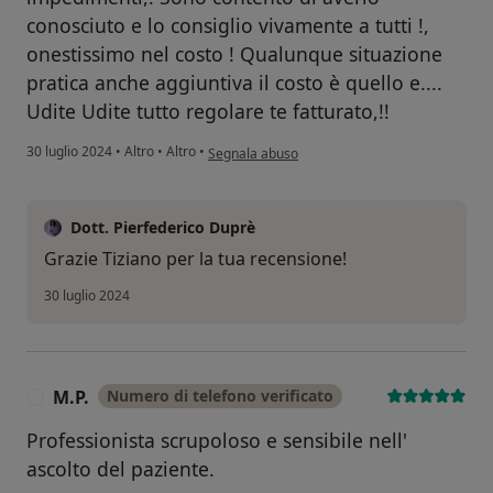
conosciuto e lo consiglio vivamente a tutti !,
onestissimo nel costo ! Qualunque situazione
pratica anche aggiuntiva il costo è quello e....
Udite Udite tutto regolare te fatturato,!!
secondo l'opinione dell'utente Tiziano
30 luglio 2024
•
Altro
•
Altro
•
Segnala abuso
Dott. Pierfederico Duprè
Grazie Tiziano per la tua recensione!
30 luglio 2024
M.P.
Numero di telefono verificato
M
Professionista scrupoloso e sensibile nell'
ascolto del paziente.