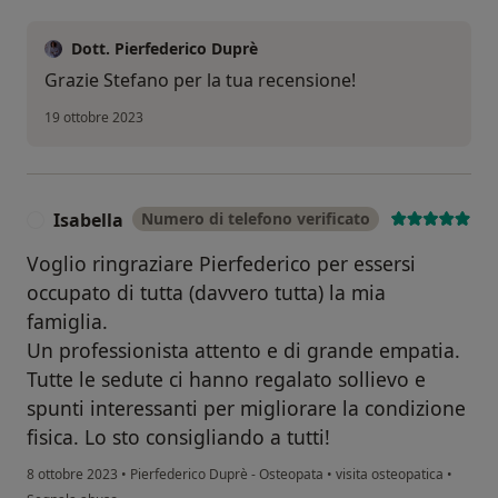
Dott. Pierfederico Duprè
Grazie Stefano per la tua recensione!
19 ottobre 2023
Isabella
Numero di telefono verificato
I
Voglio ringraziare Pierfederico per essersi
occupato di tutta (davvero tutta) la mia
famiglia.
Un professionista attento e di grande empatia.
Tutte le sedute ci hanno regalato sollievo e
spunti interessanti per migliorare la condizione
fisica. Lo sto consigliando a tutti!
8 ottobre 2023
•
Pierfederico Duprè - Osteopata
•
visita osteopatica
•
secondo l'opinione dell'utente Isabella