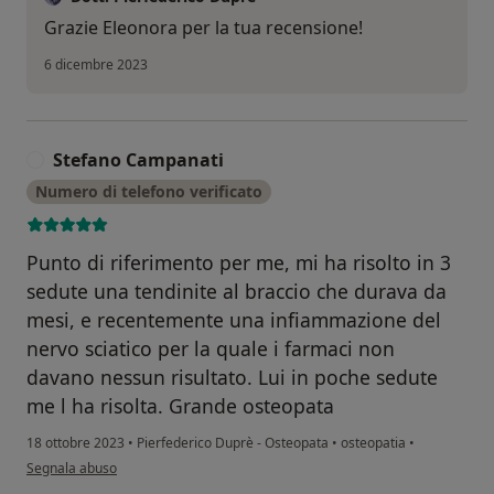
Grazie Eleonora per la tua recensione!
6 dicembre 2023
Stefano Campanati
S
Numero di telefono verificato
Punto di riferimento per me, mi ha risolto in 3
sedute una tendinite al braccio che durava da
mesi, e recentemente una infiammazione del
nervo sciatico per la quale i farmaci non
davano nessun risultato. Lui in poche sedute
me l ha risolta. Grande osteopata
18 ottobre 2023
•
Pierfederico Duprè - Osteopata
•
osteopatia
•
secondo l'opinione dell'utente Stefano Campanati
Segnala abuso