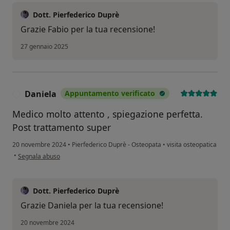
Dott. Pierfederico Duprè
Grazie Fabio per la tua recensione!
27 gennaio 2025
Daniela
Appuntamento verificato
D
Medico molto attento , spiegazione perfetta.
Post trattamento super
20 novembre 2024
•
Pierfederico Duprè - Osteopata
•
visita osteopatica
secondo l'opinione dell'utente Daniela
•
Segnala abuso
Dott. Pierfederico Duprè
Grazie Daniela per la tua recensione!
20 novembre 2024