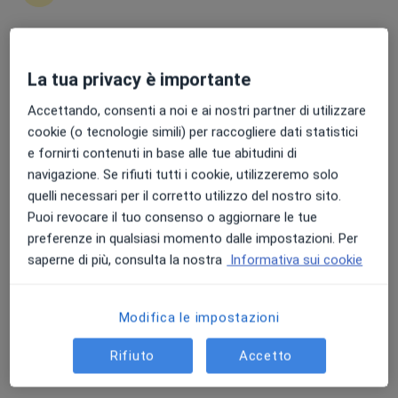
Prof. Massimo Martinelli
Punteggio medio: 4.7 e 4.8 su Apple e Play Store
La tua privacy è importante
Pediatra, Gastroenterologo
48 recensioni
Accettando, consenti a noi e ai nostri partner di utilizzare
cookie (o tecnologie simili) per raccogliere dati statistici
Indirizzo 1
Indirizzo 2
e fornirti contenuti in base alle tue abitudini di
navigazione. Se rifiuti tutti i cookie, utilizzeremo solo
Via Sergio Pansini 5, Napoli
•
Mappa
quelli necessari per il corretto utilizzo del nostro sito.
Azienda Ospedaliera Universitaria "Federico II"
Puoi revocare il tuo consenso o aggiornare le tue
preferenze in qualsiasi momento dalle impostazioni. Per
Visita pediatrica
100 €
saperne di più, consulta la nostra
Informativa sui cookie
Questo dottore non ha ancora attivato le prenotazioni online presso questo indirizzo.
Chiedi di attivare le prenotazioni online
Modifica le impostazioni
Rifiuto
Accetto