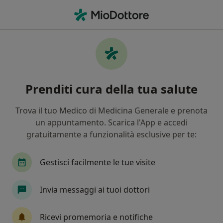
Men
Pediatra • Napoli, NA
Filters
Assicurazione:
Axa Caring
Pediatri a Napoli con Axa Caring
Prenditi cura della tua salute
In che modo ordiniamo i risultati
Trova il tuo Medico di Medicina Generale e prenota
un appuntamento. Scarica l'App e accedi
Tariffa per prestazioni private. L’importo può variare
gratuitamente a funzionalità esclusive per te:
in base alla copertura assicurativa.
Gestisci facilmente le tue visite
Invia messaggi ai tuoi dottori
Ricevi promemoria e notifiche