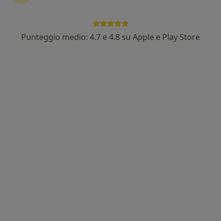
173 recensioni
Indirizzo 1
Indirizzo 2
Indirizzo 3
Online
Punteggio medio: 4.7 e 4.8 su Apple e Play Store
Via Don G. Locatelli 1, Pedrengo
•
Mappa
AGENDA PEDIATRIA DI LIBERA SCELTA
Visita pediatrica
Prezzo non disponibile
Questo dottore non ha ancora attivato le prenotazioni online presso questo indirizzo.
Chiedi di attivare le prenotazioni online