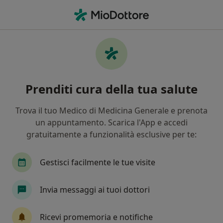
Men
Pediatra • Bergamo, BG
Filters
Assicurazione
Mappa
Pediatri a Bergamo. Prenota online la tua
Prenditi cura della tua salute
visita
In che modo ordiniamo i risultati
Trova il tuo Medico di Medicina Generale e prenota
un appuntamento. Scarica l'App e accedi
gratuitamente a funzionalità esclusive per te:
Gestisci facilmente le tue visite
Invia messaggi ai tuoi dottori
Dott.ssa Laura Marchione
Ricevi promemoria e notifiche
·
Altro
Pediatra, Pediatra di libera scelta, Omeopata