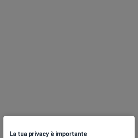
Dott. Isaia Lando
Pediatra
129 recensioni
Via Pietro Paleocapa 3d, Bergamo
•
Mappa
Studio Privato Dott. Isaia LANDO
Prima visita pediatrica
da 93 €
Questo dottore non ha ancora attivato le prenotazioni online presso questo indirizzo.
Chiedi di attivare le prenotazioni online
La tua privacy è importante