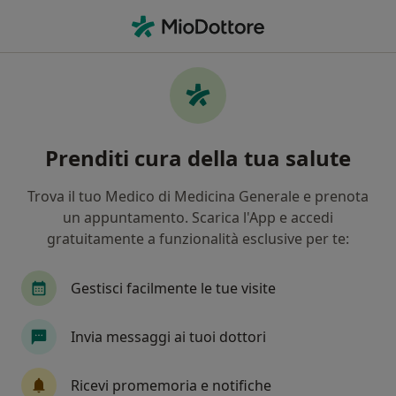
Men
Violenza Psicologica • Romano d Ezzelino, VI
Filters
• 1
Assicurazione
Map
Specialisti in trattamento Violenza
Prenditi cura della tua salute
psicologica a Romano d'Ezzelino
In che modo ordiniamo i risultati
Trova il tuo Medico di Medicina Generale e prenota
un appuntamento. Scarica l'App e accedi
gratuitamente a funzionalità esclusive per te:
Che specializzazione stai cercando?
Psicologo
Psicologo clinico
Psicoterapeut
Gestisci facilmente le tue visite
Invia messaggi ai tuoi dottori
Ricevi promemoria e notifiche