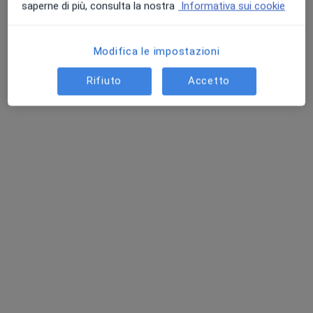
saperne di più, consulta la nostra
Informativa sui cookie
Chiedi di attivare le prenotazioni online
Modifica le impostazioni
Rifiuto
Accetto
Dott.ssa Rita Bucco
·
Altro
Psicologa, Psicologa clinica
15 recensioni
Indirizzo
Online
piazza Garibaldi n.13 interno 1, Bassano del Grappa
•
Mappa
Studio di Psicologia Bassano del Grappa