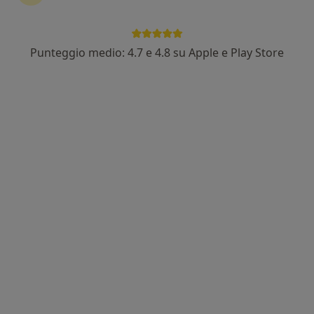
Punteggio medio: 4.7 e 4.8 su Apple e Play Store
Dott. Francesco Cerisara
·
Altro
Psicologo, Psicoterapeuta, Psicologo clinico
12 recensioni
Indirizzo
Online
Strada Cartigliana 125c, Bassano del Grappa
•
Mappa
Studio Dottor Bova: Centro di Psichiatria & Psicoterapia 2.0
Psicoterapia
60 €
Questo dottore non ha ancora attivato le prenotazioni online presso questo indirizzo.
Chiedi di attivare le prenotazioni online