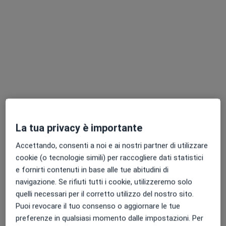
Pagamenti online
Dott.ssa Elisa Gasparotto
·
Altro
Psicologa, Psicoterapeuta
8 recensioni
La tua privacy è importante
Accettando, consenti a noi e ai nostri partner di utilizzare
Indirizzo
Online
cookie (o tecnologie simili) per raccogliere dati statistici
e fornirti contenuti in base alle tue abitudini di
Via Trieste 14, Bassano del Grappa
•
Mappa
navigazione. Se rifiuti tutti i cookie, utilizzeremo solo
Studio di psicologia
quelli necessari per il corretto utilizzo del nostro sito.
Colloquio psicologico
da 60 €
Puoi revocare il tuo consenso o aggiornare le tue
preferenze in qualsiasi momento dalle impostazioni. Per
Questo dottore non ha ancora attivato le prenotazioni online presso questo indirizzo.