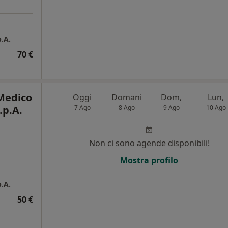
p.A.
70 €
Medico
Oggi
Domani
Dom,
Lun,
.p.A.
7 Ago
8 Ago
9 Ago
10 Ago
Non ci sono agende disponibili!
Mostra profilo
p.A.
50 €