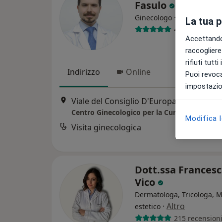
Fasulo
·
Altro
Ginecologo
La tua 
49 recensioni
Accettando,
raccogliere 
rifiuti tutt
Indirizzo
Online
Puoi revoca
impostazion
Viale del Consiglio D'Europa, 33, Santa Maria Capua Vetere
Modifica 
Visita ginecologica
Dott.ssa Francesc
Vico
Dermatologa, Tricologa, 
·
Altro
estetico
215 recension