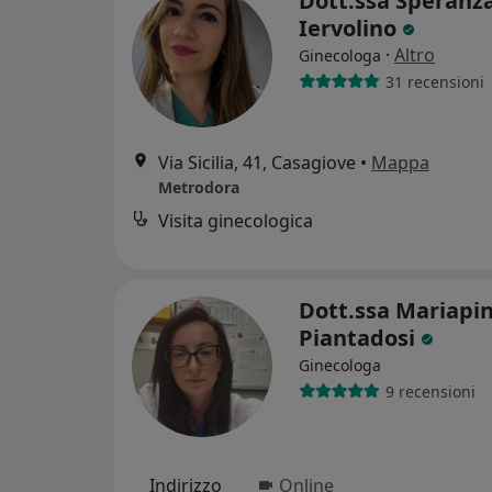
Dott.ssa Speranz
Iervolino
·
Altro
Ginecologa
31 recensioni
Via Sicilia, 41, Casagiove
•
Mappa
Metrodora
Visita ginecologica
Dott.ssa Mariapi
Piantadosi
Ginecologa
9 recensioni
Indirizzo
Online