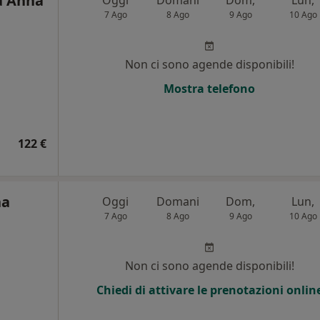
a Anna
Oggi
Domani
Dom,
Lun,
7 Ago
8 Ago
9 Ago
10 Ago
Non ci sono agende disponibili!
Mostra telefono
122 €
na
Oggi
Domani
Dom,
Lun,
7 Ago
8 Ago
9 Ago
10 Ago
Non ci sono agende disponibili!
Chiedi di attivare le prenotazioni onlin