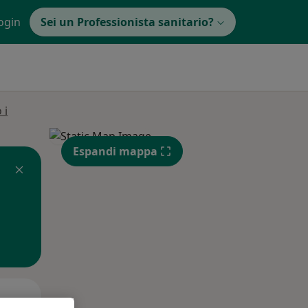
ogin
Sei un Professionista sanitario?
 i
Espandi mappa
Mar,
Mer,
Gio,