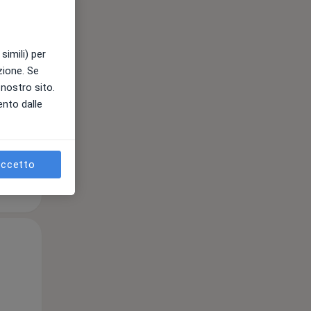
11 Ago
12 Ago
13 Ago
simili) per
azione. Se
e
l nostro sito.
ento dalle
ccetto
Mar,
Mer,
Gio,
11 Ago
12 Ago
13 Ago