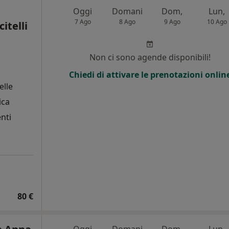
Oggi
Domani
Dom,
Lun,
7 Ago
8 Ago
9 Ago
10 Ago
citelli
Non ci sono agende disponibili!
Chiedi di attivare le prenotazioni onlin
elle
ica
enti
80 €