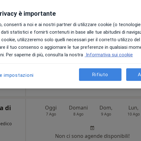
7 Ago
8 Ago
9 Ago
10 Ago
privacy è importante
Non ci sono agende disponibili!
 consenti a noi e ai nostri partner di utilizzare cookie (o tecnologie 
dati statistici e fornirti contenuti in base alle tue abitudini di navig
Chiedi di attivare le prenotazioni onlin
i i cookie, utilizzeremo solo quelli necessari per il corretto utilizzo de
re il tuo consenso o aggiornare le tue preferenze in qualsiasi mom
i. Per saperne di più, consulta la nostra
Informativa sui cookie
•
Mappa
Centro Ginecologico per la Cura ed il Benessere della Donna Dottor Diego Domenico Fasulo
Rifiuto
A
le impostazioni
da 60 €
a di
Oggi
Domani
Dom,
Lun,
7 Ago
8 Ago
9 Ago
10 Ago
Medico
Non ci sono agende disponibili!
i