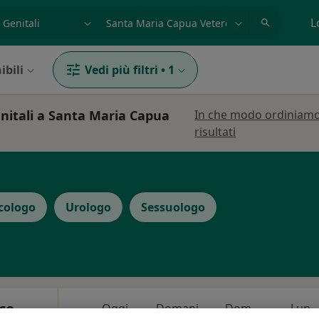
azione, medico, struttura
es: Roma
L
ibili
Vedi più filtri
•
1
enitali a Santa Maria Capua
In che modo ordiniamo
risultati
icologo
Urologo
Sessuologo
co
Oggi
Domani
Dom,
Lun,