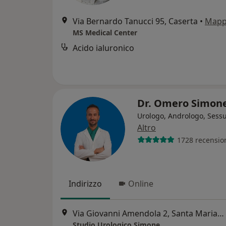
Via Bernardo Tanucci 95, Caserta
•
Map
MS Medical Center
Acido ialuronico
Dr. Omero Simon
Urologo, Andrologo, Sess
Altro
1728 recensio
Indirizzo
Online
Via Giovanni Amendola 2, Santa Maria Capua Vetere
Studio Urologico Simone