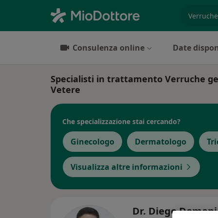
es. prest
Consulenza online
Date dispon
Specialisti in trattamento Verruche g
Vetere
Che specializzazione stai cercando?
Ginecologo
Dermatologo
Tr
Visualizza altre informazioni
Dr. Diego Domeni