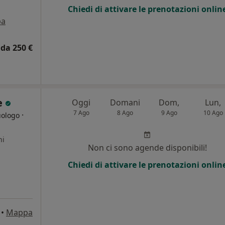
Chiedi di attivare le prenotazioni onlin
pa
da 250 €
e
Oggi
Domani
Dom,
Lun,
7 Ago
8 Ago
9 Ago
10 Ago
·
uologo
ni
Non ci sono agende disponibili!
Chiedi di attivare le prenotazioni onlin
•
Mappa