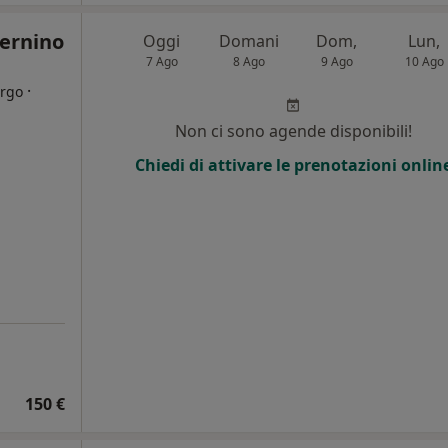
ternino
Oggi
Domani
Dom,
Lun,
7 Ago
8 Ago
9 Ago
10 Ago
·
urgo
Non ci sono agende disponibili!
i
Chiedi di attivare le prenotazioni onlin
150 €