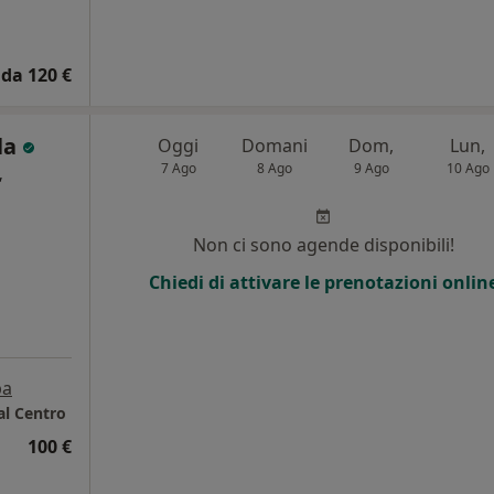
da 120 €
lla
Oggi
Domani
Dom,
Lun,
7 Ago
8 Ago
9 Ago
10 Ago
,
Non ci sono agende disponibili!
Chiedi di attivare le prenotazioni onlin
pa
 al Centro
100 €