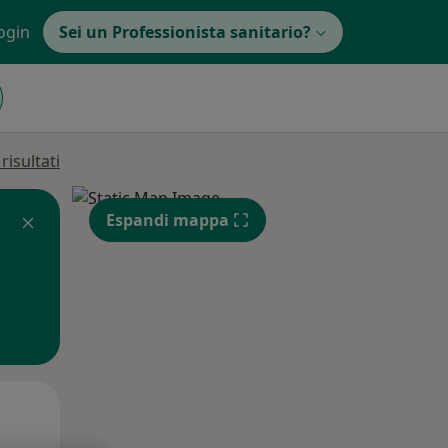
ogin
Sei un Professionista sanitario?
isultati
Espandi mappa
Mar,
Mer,
Gio,
11 Ago
12 Ago
13 Ago