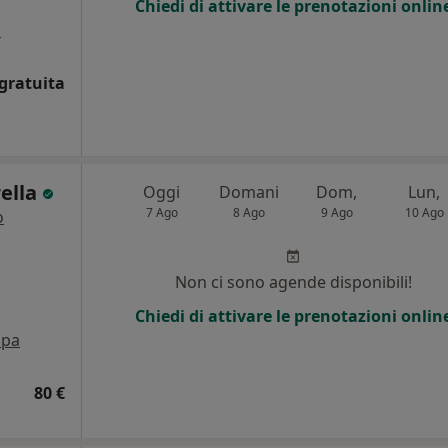
Chiedi di attivare le prenotazioni onlin
a
gratuita
rella
Oggi
Domani
Dom,
Lun,
7 Ago
8 Ago
9 Ago
10 Ago
o
Non ci sono agende disponibili!
Chiedi di attivare le prenotazioni onlin
pa
80 €