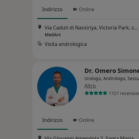
Indirizzo
Online
Via Caduti di Nassiriya, Victoria Park, scala A, 3° piano, Santa Maria Capua Vetere
MedArt
Visita andrologica
Dr. Omero Simon
Urologo, Andrologo, Sess
Altro
1727 recensio
Indirizzo
Online
Via Giovanni Amendola 2, Santa Maria Capua Vetere