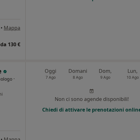
•
Mappa
da 130 €
e
Oggi
Domani
Dom,
Lun,
7 Ago
8 Ago
9 Ago
10 Ago
·
uologo
ni
Non ci sono agende disponibili!
Chiedi di attivare le prenotazioni onlin
•
Mappa