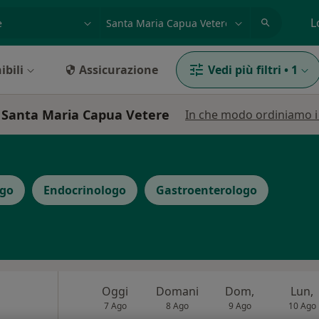
azione, medico, struttura
es: Roma
L
ibili
Assicurazione
Vedi più filtri
•
1
 a Santa Maria Capua Vetere
In che modo ordiniamo i r
ogo
Endocrinologo
Gastroenterologo
Oggi
Domani
Dom,
Lun,
7 Ago
8 Ago
9 Ago
10 Ago