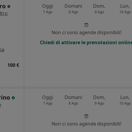
aro
Oggi
Domani
Dom,
Lun,
7 Ago
8 Ago
9 Ago
10 Ago
ltro
Non ci sono agende disponibili!
Chiedi di attivare le prenotazioni onlin
pa
100 €
rino
Oggi
Domani
Dom,
Lun,
7 Ago
8 Ago
9 Ago
10 Ago
o
Non ci sono agende disponibili!