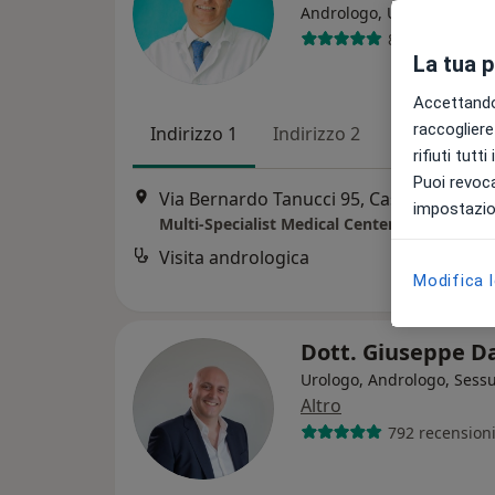
·
Altr
Andrologo, Urologo
823 recension
La tua 
Accettando,
raccogliere 
Indirizzo 1
Indirizzo 2
rifiuti tutt
Puoi revoca
Via Bernardo Tanucci 95, Caserta
•
Map
impostazion
Multi-Specialist Medical Center
Visita andrologica
Modifica 
Dott. Giuseppe D
Urologo, Andrologo, Sess
Altro
792 recension