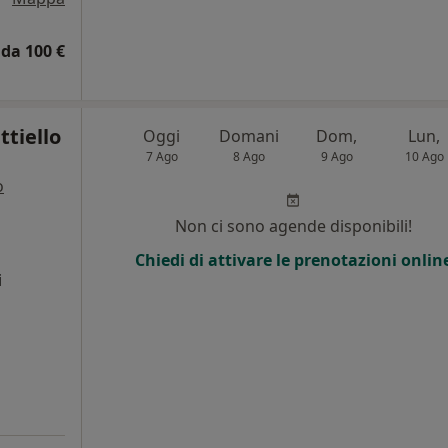
da 100 €
tiello
Oggi
Domani
Dom,
Lun,
7 Ago
8 Ago
9 Ago
10 Ago
o
i
Non ci sono agende disponibili!
Chiedi di attivare le prenotazioni onlin
i