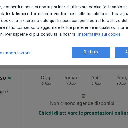
 consenti a noi e ai nostri partner di utilizzare cookie (o tecnologie 
dati statistici e fornirti contenuti in base alle tue abitudini di navig
Non ci sono agende disponibili!
i i cookie, utilizzeremo solo quelli necessari per il corretto utilizzo de
Chiedi di attivare le prenotazioni onlin
re il tuo consenso o aggiornare le tue preferenze in qualsiasi mom
Mappa
i. Per saperne di più, consulta la nostra
Informativa sui cookie
da 80 €
Rifiuto
A
le impostazioni
sso
Oggi
Domani
Sab,
Dom,
6 Ago
7 Ago
8 Ago
9 Ago
·
ogo
Non ci sono agende disponibili!
i
Chiedi di attivare le prenotazioni onlin