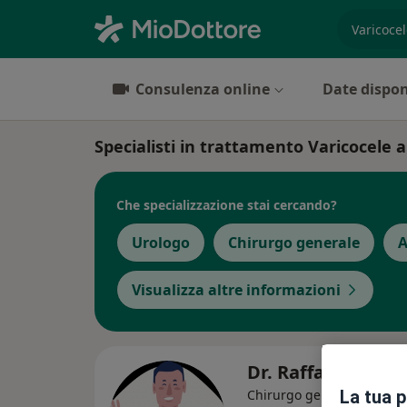
es. prest
Consulenza online
Date dispon
Specialisti in trattamento Varicocele 
Che specializzazione stai cercando?
Urologo
Chirurgo generale
A
Visualizza altre informazioni
Dr. Raffaele Piroz
·
Altro
La tua 
Chirurgo generale