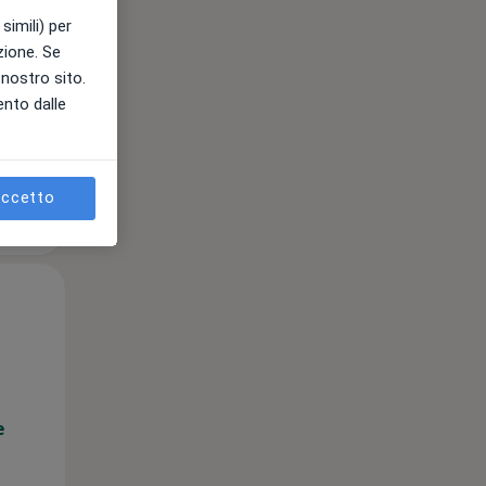
simili) per
azione. Se
l nostro sito.
e
ento dalle
ccetto
Lun,
Mar,
Mer,
10 Ago
11 Ago
12 Ago
e