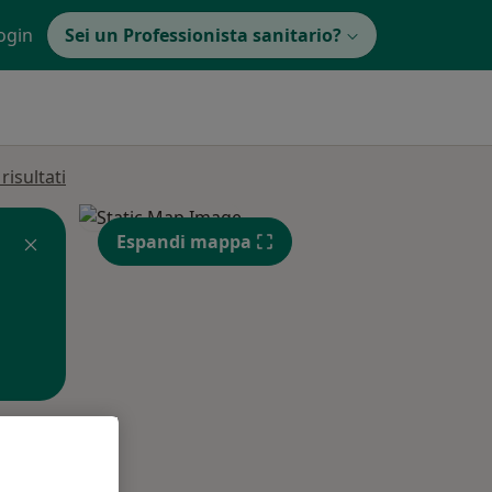
ogin
Sei un Professionista sanitario?
isultati
Espandi mappa
Lun,
Mar,
Mer,
10 Ago
11 Ago
12 Ago