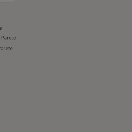
te
 Parete
Parete
: Patologie correlate a Parete