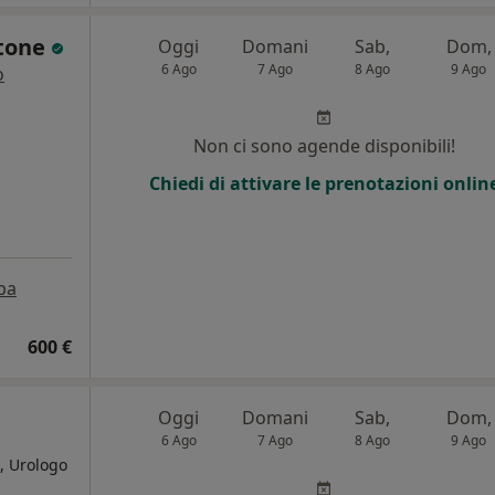
ttone
Oggi
Domani
Sab,
Dom,
6 Ago
7 Ago
8 Ago
9 Ago
o
i
Non ci sono agende disponibili!
Chiedi di attivare le prenotazioni onlin
pa
600 €
Oggi
Domani
Sab,
Dom,
6 Ago
7 Ago
8 Ago
9 Ago
, Urologo