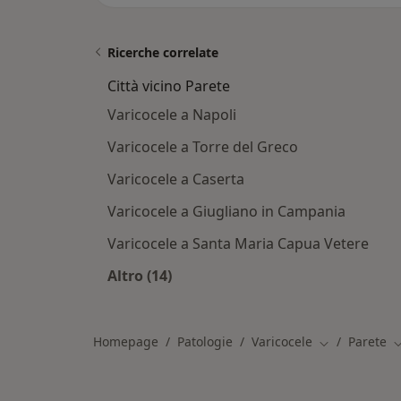
Ricerche correlate
Città vicino Parete
Varicocele a Napoli
Varicocele a Torre del Greco
Varicocele a Caserta
Varicocele a Giugliano in Campania
Varicocele a Santa Maria Capua Vetere
Altro (14)
Altro nella categoria: Città vicino Pa
Homepage
Patologie
Varicocele
Parete
Cambia città
C