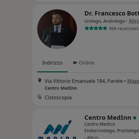
Dr. Francesco Bo
·
Altr
Urologo, Andrologo
494 recension
Indirizzo
Online
Via Vittorio Emanuele 184, Parete
•
Map
Centro MedInn
Cistoscopia
Centro MedInn
Centro Medico
Endocrinologo, Proctologo
·
Altro