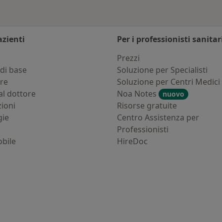
azienti
Per i professionisti sanitar
i
Prezzi
di base
Soluzione per Specialisti
ure
Soluzione per Centri Medici
al dottore
Noa Notes
nuovo
zioni
Risorse gratuite
gie
Centro Assistenza per
Professionisti
bile
HireDoc