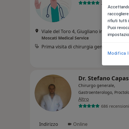
22 recensioni
Accettando,
raccogliere 
rifiuti tutt
Puoi revoca
Viale del Toro 4, Giugliano in Campania
•
impostazion
Moscati Medical Service
Prima visita di chirurgia generale
Modifica 
Dr. Stefano Capa
Chirurgo generale,
Gastroenterologo, Proctol
Altro
686 recension
Indirizzo
Online