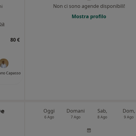
Non ci sono agende disponibili!
ni
Mostra profilo
pa
80 €
fano Capasso
De
Oggi
Domani
Sab,
Dom,
6 Ago
7 Ago
8 Ago
9 Ago