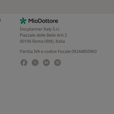
Contatti
MioDottore - Homepage
i
Docplanner Italy S.r.l.
Piazzale delle Belle Arti 2
00196 Roma (RM), Italia
Partita IVA e codice Fiscale 09244850963
Facebook
si apre in una nuova scheda
Twitter
si apre in una nuova scheda
Linkedin
si apre in una nuova scheda
Spotify
si apre in una nuova sched