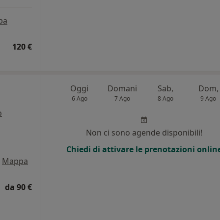
pa
120 €
Oggi
Domani
Sab,
Dom,
6 Ago
7 Ago
8 Ago
9 Ago
o
i
Non ci sono agende disponibili!
Chiedi di attivare le prenotazioni onlin
Mappa
da 90 €