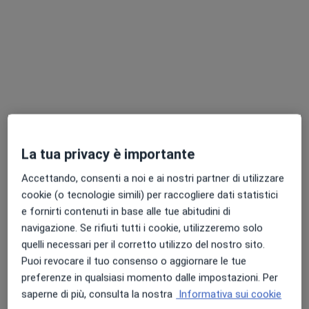
Dott.ssa Giulia Milillo
·
Altro
Angiologa
123 recensioni
Indirizzo
Online
La tua privacy è importante
Via Amilcare Ponchielli, 30, Corciano
•
Mappa
Accettando, consenti a noi e ai nostri partner di utilizzare
SINERGIA - PINETA CENTRI MEDICI E FISIOTERAPICI
cookie (o tecnologie simili) per raccogliere dati statistici
Visita angiologica
80 €
e fornirti contenuti in base alle tue abitudini di
navigazione. Se rifiuti tutti i cookie, utilizzeremo solo
Questo dottore non ha ancora attivato le prenotazioni online presso questo indirizzo.
quelli necessari per il corretto utilizzo del nostro sito.
Puoi revocare il tuo consenso o aggiornare le tue
Chiedi di attivare le prenotazioni online
preferenze in qualsiasi momento dalle impostazioni. Per
saperne di più, consulta la nostra
Informativa sui cookie