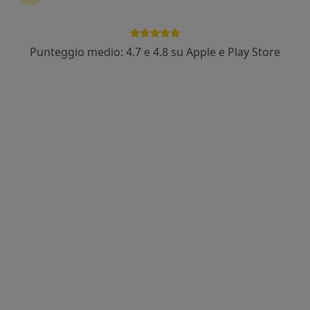
Punteggio medio: 4.7 e 4.8 su Apple e Play Store
Dr. Aldo Tracchegiani
·
Altro
Angiologo, Medico estetico, Dietologo
271 recensioni
Str. Pievaiola, 207 b , 06132 Perugia PG, Perugia
•
Mappa
Perugia - Centro Commerciale Il Perugino
Scleroterapia
100 €
Questo dottore non ha ancora attivato le prenotazioni online presso questo indirizzo.
Chiedi di attivare le prenotazioni online