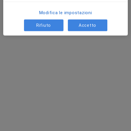
Modifica le impostazioni
Rifiuto
Accetto
Dott. Nicola Bizzarri
·
Altro
Ortopedico, Chirurgo, Chirurgo generale
16 recensioni
Strada Settevalli, 925, Perugia
•
Mappa
Polisalute Medical Center
Prima visita ortopedica
130 €
Questo dottore non ha ancora attivato le prenotazioni online presso questo indirizzo.
Chiedi di attivare le prenotazioni online