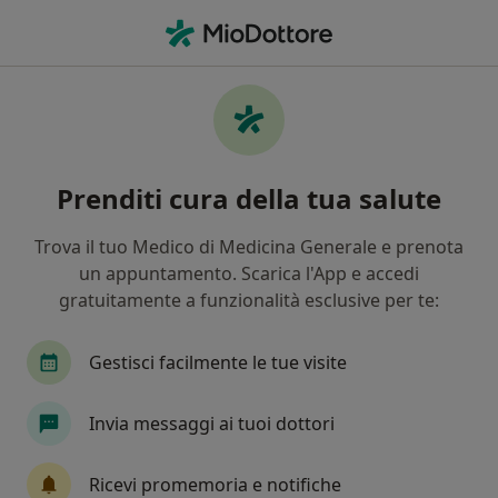
Men
Ulcera Peptica • Poggiomarino, NA
Filters
• 1
Mappa
Specialisti in trattamento Ulcera peptica a
Prenditi cura della tua salute
Poggiomarino
In che modo ordiniamo i risultati
Trova il tuo Medico di Medicina Generale e prenota
un appuntamento. Scarica l'App e accedi
gratuitamente a funzionalità esclusive per te:
Che specializzazione stai cercando?
Medico di medicina generale
Proctologo
Gestisci facilmente le tue visite
Invia messaggi ai tuoi dottori
Ricevi promemoria e notifiche