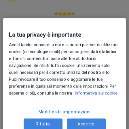
Punteggio medio: 4.7 e 4.8 su Apple e Play Store
Dr. Francesco Isernia
La tua privacy è importante
·
Altro
Medico di medicina generale
23 recensioni
Accettando, consenti a noi e ai nostri partner di utilizzare
cookie (o tecnologie simili) per raccogliere dati statistici
Indirizzo 1
Indirizzo 2
e fornirti contenuti in base alle tue abitudini di
navigazione. Se rifiuti tutti i cookie, utilizzeremo solo
quelli necessari per il corretto utilizzo del nostro sito.
Via Passanti Flocco 126, Poggiomarino
•
Mappa
Puoi revocare il tuo consenso o aggiornare le tue
studio medico medicina generale 2
preferenze in qualsiasi momento dalle impostazioni. Per
Visita medica generica in CONVENZIONE
Prezzo non disponibile
saperne di più, consulta la nostra
Informativa sui cookie
Questo dottore non ha ancora attivato le prenotazioni online presso questo indirizzo.
Chiedi di attivare le prenotazioni online
Modifica le impostazioni
Rifiuto
Accetto