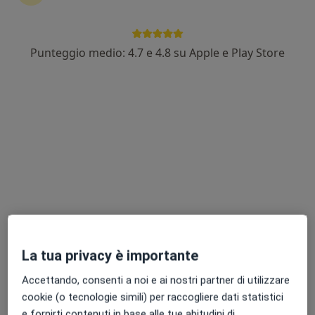
Punteggio medio: 4.7 e 4.8 su Apple e Play Store
Prof. Loris Riccardo Lopetuso
·
Altro
Gastroenterologo
135 recensioni
Indirizzo
Online
Viale Venezia Giulia, Andria
•
Mappa
Studio Medico - Andria
Prima visita gastroenterologica
150 €
Questo dottore non ha ancora attivato le prenotazioni online presso questo indirizzo.
La tua privacy è importante
Chiedi di attivare le prenotazioni online
Accettando, consenti a noi e ai nostri partner di utilizzare
cookie (o tecnologie simili) per raccogliere dati statistici
e fornirti contenuti in base alle tue abitudini di