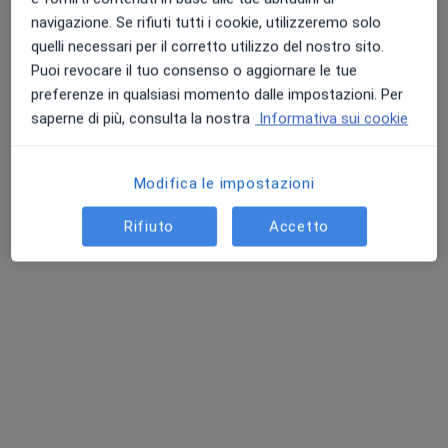
navigazione. Se rifiuti tutti i cookie, utilizzeremo solo
quelli necessari per il corretto utilizzo del nostro sito.
Puoi revocare il tuo consenso o aggiornare le tue
preferenze in qualsiasi momento dalle impostazioni. Per
saperne di più, consulta la nostra
Informativa sui cookie
Dr. Bernardo Bottalico
Modifica le impostazioni
·
Altro
Chirurgo generale, Proctologo
202 recensioni
Rifiuto
Accetto
Viale Istria 1, Andria
•
Mappa
Azienda Ospedaliera Bonomo
Visita di chirurgia generale
Prezzo non disponibile
Questo dottore non ha ancora attivato le prenotazioni online presso questo indirizzo.
Chiedi di attivare le prenotazioni online