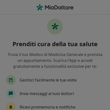
Men
Ulcera Peptica • Andria, BT
Filters
• 1
Assicurazione
Map
Specialisti in trattamento Ulcera peptica a
Prenditi cura della tua salute
Andria
In che modo ordiniamo i risultati
Trova il tuo Medico di Medicina Generale e prenota
un appuntamento. Scarica l'App e accedi
gratuitamente a funzionalità esclusive per te:
Che specializzazione stai cercando?
Gastroenterologo
Chirurgo generale
Ecog
Gestisci facilmente le tue visite
Invia messaggi ai tuoi dottori
Ricevi promemoria e notifiche