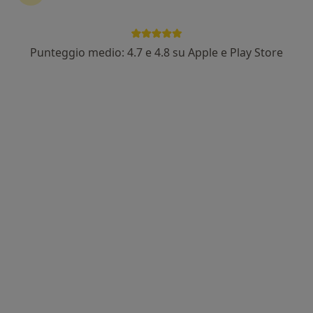
Punteggio medio: 4.7 e 4.8 su Apple e Play Store
Pagamenti online
Dott.ssa Cinzia Iaderosa
·
Altro
Fisioterapista, Posturologo
125 recensioni
Viale dei Bersaglieri n 56, Caserta CE, Italia, Caserta
•
Mappa
THERAPEIA Studio di fisioterapia ed osteopatia
Bendaggi
60 €
Questo dottore non ha ancora attivato le prenotazioni online presso questo indirizzo.
Chiedi di attivare le prenotazioni online