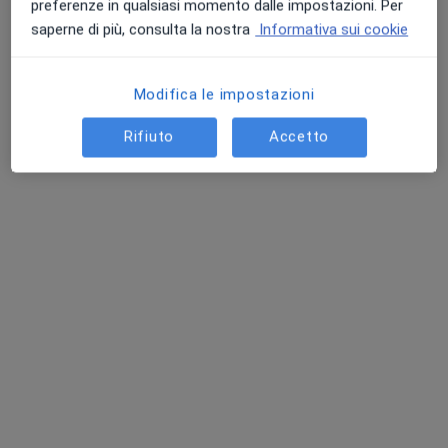
preferenze in qualsiasi momento dalle impostazioni. Per
Questo dottore non ha ancora attivato le prenotazioni online presso questo indirizzo.
saperne di più, consulta la nostra
Informativa sui cookie
Chiedi di attivare le prenotazioni online
Modifica le impostazioni
Rifiuto
Accetto
Dott. Alfonso Rosito
·
Altro
Ortopedico, Chirurgo
125 recensioni
Via Giuseppe de Falco 24, Caserta
•
Mappa
CLINICA IATROPOLIS
Visita ortopedica
120 €