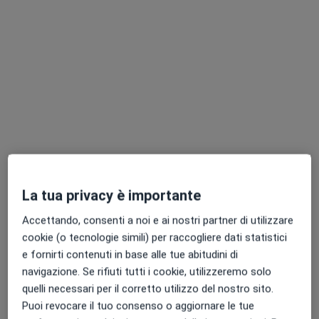
Pagamenti online
Dott.ssa Fabiola Scopetta
·
Altro
Osteopata
81 recensioni
La tua privacy è importante
Accettando, consenti a noi e ai nostri partner di utilizzare
Indirizzo 1
Indirizzo 2
cookie (o tecnologie simili) per raccogliere dati statistici
e fornirti contenuti in base alle tue abitudini di
Via Nazionale Appia 193, Casagiove
•
Mappa
navigazione. Se rifiuti tutti i cookie, utilizzeremo solo
Studio Privato Scopetta
quelli necessari per il corretto utilizzo del nostro sito.
Visita osteopatica
70 €
Puoi revocare il tuo consenso o aggiornare le tue