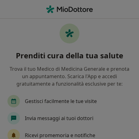
Men
Torcicollo • Caserta, CE
Filters
• 1
Mappa
Specialisti in trattamento Torcicollo a
Prenditi cura della tua salute
Caserta
In che modo ordiniamo i risultati
Trova il tuo Medico di Medicina Generale e prenota
un appuntamento. Scarica l'App e accedi
gratuitamente a funzionalità esclusive per te:
Che specializzazione stai cercando?
Fisioterapista
Osteopata
Posturologo
Gestisci facilmente le tue visite
Invia messaggi ai tuoi dottori
Ricevi promemoria e notifiche