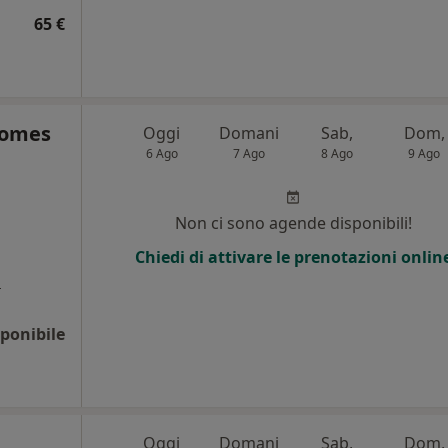
65 €
lomes
Oggi
Domani
Sab,
Dom,
6 Ago
7 Ago
8 Ago
9 Ago
Non ci sono agende disponibili!
Chiedi di attivare le prenotazioni onlin
a
ponibile
Oggi
Domani
Sab,
Dom,