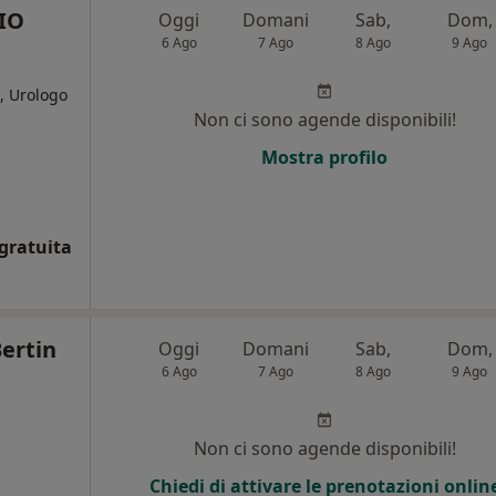
IO
Oggi
Domani
Sab,
Dom,
6 Ago
7 Ago
8 Ago
9 Ago
, Urologo
Non ci sono agende disponibili!
i
Mostra profilo
gratuita
ertin
Oggi
Domani
Sab,
Dom,
6 Ago
7 Ago
8 Ago
9 Ago
Non ci sono agende disponibili!
Chiedi di attivare le prenotazioni onlin