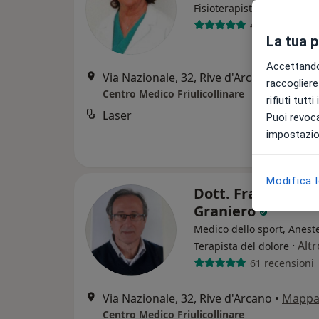
Fisioterapista
41 recensioni
La tua 
Accettando,
Via Nazionale, 32, Rive d'Arcano
•
Mapp
raccogliere 
Centro Medico Friulicollinare
rifiuti tutt
Laser
Puoi revoca
impostazion
Modifica 
Dott. Francesco
Graniero
Medico dello sport, Aneste
·
Altr
Terapista del dolore
61 recensioni
Via Nazionale, 32, Rive d'Arcano
•
Mapp
Centro Medico Friulicollinare