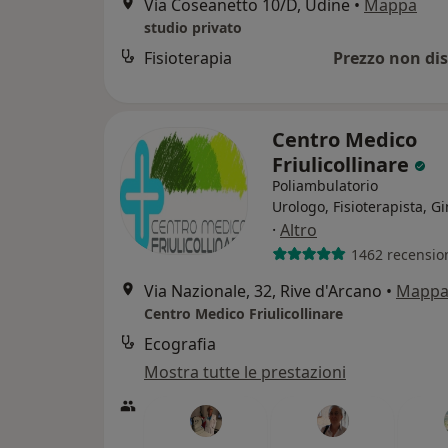
Via Coseanetto 10/D, Udine
•
Mappa
studio privato
Fisioterapia
Prezzo non dis
Centro Medico
Friulicollinare
Poliambulatorio
Urologo, Fisioterapista, G
·
Altro
1462 recensio
Via Nazionale, 32, Rive d'Arcano
•
Mapp
Centro Medico Friulicollinare
Ecografia
Mostra tutte le prestazioni