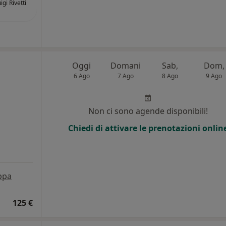
igi Rivetti
Oggi
Domani
Sab,
Dom,
6 Ago
7 Ago
8 Ago
9 Ago
Non ci sono agende disponibili!
Chiedi di attivare le prenotazioni onlin
ppa
125 €