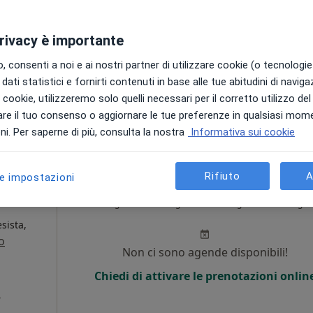
Non ci sono agende disponibili!
privacy è importante
Chiedi di attivare le prenotazioni onlin
 consenti a noi e ai nostri partner di utilizzare cookie (o tecnologie 
a
dati statistici e fornirti contenuti in base alle tue abitudini di navig
i i cookie, utilizzeremo solo quelli necessari per il corretto utilizzo de
30 €
re il tuo consenso o aggiornare le tue preferenze in qualsiasi mom
i. Per saperne di più, consulta la nostra
Informativa sui cookie
Rifiuto
A
le impostazioni
Oggi
Domani
Sab,
Dom,
6 Ago
7 Ago
8 Ago
9 Ago
sista,
o
Non ci sono agende disponibili!
Chiedi di attivare le prenotazioni onlin
a