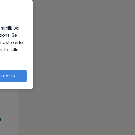
e
simili) per
azione. Se
l nostro sito.
ento dalle
ccetto
Lun,
Mar,
Mer,
10 Ago
11 Ago
12 Ago
e