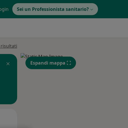
ogin
Sei un Professionista sanitario?
isultati
Espandi mappa
Lun,
Mar,
Mer,
10 Ago
11 Ago
12 Ago