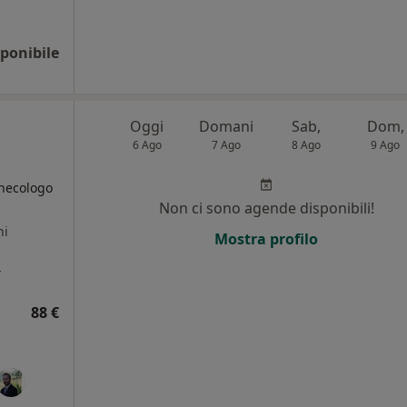
ponibile
Oggi
Domani
Sab,
Dom,
6 Ago
7 Ago
8 Ago
9 Ago
inecologo
Non ci sono agende disponibili!
ni
Mostra profilo
a
88 €