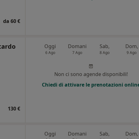
da 60 €
tardo
Oggi
Domani
Sab,
Dom,
6 Ago
7 Ago
8 Ago
9 Ago
Non ci sono agende disponibili!
Chiedi di attivare le prenotazioni onlin
130 €
Oggi
Domani
Sab,
Dom,