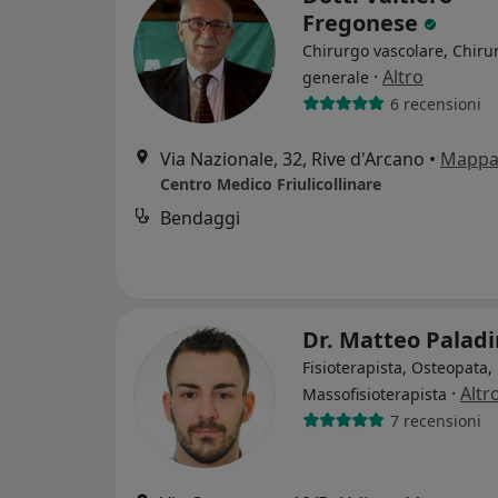
Fregonese
Chirurgo vascolare, Chiru
·
Altro
generale
6 recensioni
Via Nazionale, 32, Rive d'Arcano
•
Mapp
Centro Medico Friulicollinare
Bendaggi
Dr. Matteo Palad
Fisioterapista, Osteopata,
·
Altr
Massofisioterapista
7 recensioni