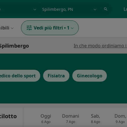
azione, medico, struttura
es: Roma
L
ibili
Vedi più filtri
•
1
 Spilimbergo
In che modo ordiniamo i r
dico dello sport
Fisiatra
Ginecologo
cilotto
Oggi
Domani
Sab,
Dom,
6 Ago
7 Ago
8 Ago
9 Ago