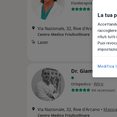
Fisioterapista
41 recensioni
La tua 
Accettando,
Via Nazionale, 32, Rive d'Arcano
•
Mapp
raccogliere 
Centro Medico Friulicollinare
rifiuti tutt
Laser
Puoi revoca
impostazion
Modifica 
Dr. Giampiero Pa
·
Altro
Ortopedico
64 recensioni
Via Nazionale, 32, Rive d'Arcano
•
Mapp
Centro Medico Friulicollinare