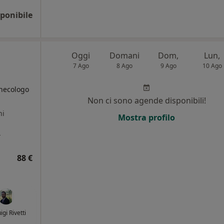
ponibile
Oggi
Domani
Dom,
Lun,
7 Ago
8 Ago
9 Ago
10 Ago
inecologo
Non ci sono agende disponibili!
ni
Mostra profilo
a
88 €
igi Rivetti