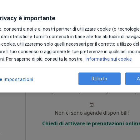
Non ci sono agende disponibili!
privacy è importante
Chiedi di attivare le prenotazioni onlin
 consenti a noi e ai nostri partner di utilizzare cookie (o tecnologie 
a
dati statistici e fornirti contenuti in base alle tue abitudini di navig
i i cookie, utilizzeremo solo quelli necessari per il corretto utilizzo de
30 €
re il tuo consenso o aggiornare le tue preferenze in qualsiasi mom
i. Per saperne di più, consulta la nostra
Informativa sui cookie
Rifiuto
A
le impostazioni
lomes
Oggi
Domani
Dom,
Lun,
7 Ago
8 Ago
9 Ago
10 Ago
Non ci sono agende disponibili!
Chiedi di attivare le prenotazioni onlin
a