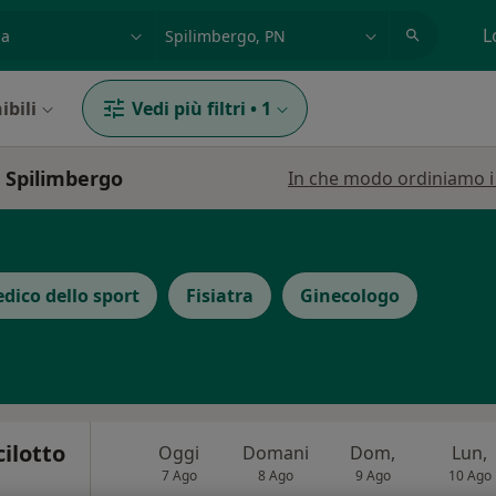
azione, medico, struttura
es: Roma
L
ibili
Vedi più filtri
•
1
a Spilimbergo
In che modo ordiniamo i r
dico dello sport
Fisiatra
Ginecologo
cilotto
Oggi
Domani
Dom,
Lun,
7 Ago
8 Ago
9 Ago
10 Ago