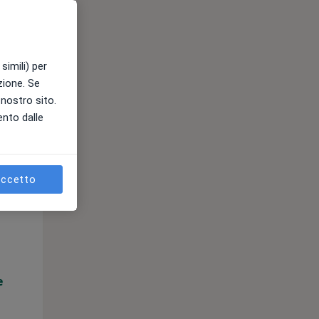
e
simili) per
azione. Se
l nostro sito.
ento dalle
ccetto
Mar,
Mer,
Gio,
11 Ago
12 Ago
13 Ago
e