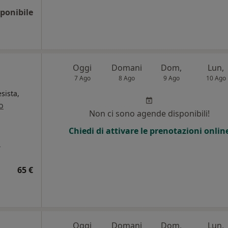
ponibile
Oggi
Domani
Dom,
Lun,
7 Ago
8 Ago
9 Ago
10 Ago
sista,
o
Non ci sono agende disponibili!
Chiedi di attivare le prenotazioni onlin
a
65 €
Oggi
Domani
Dom,
Lun,