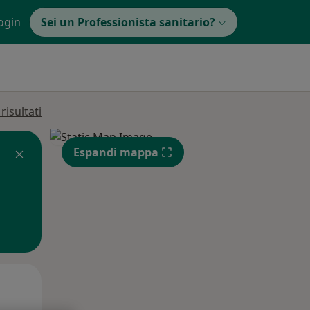
ogin
Sei un Professionista sanitario?
isultati
Espandi mappa
Mar,
Mer,
Gio,
11 Ago
12 Ago
13 Ago