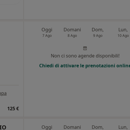
Oggi
Domani
Dom,
Lun,
7 Ago
8 Ago
9 Ago
10 Ago
Non ci sono agende disponibili!
Chiedi di attivare le prenotazioni onlin
ppa
125 €
IO
Oggi
Domani
Dom,
Lun,