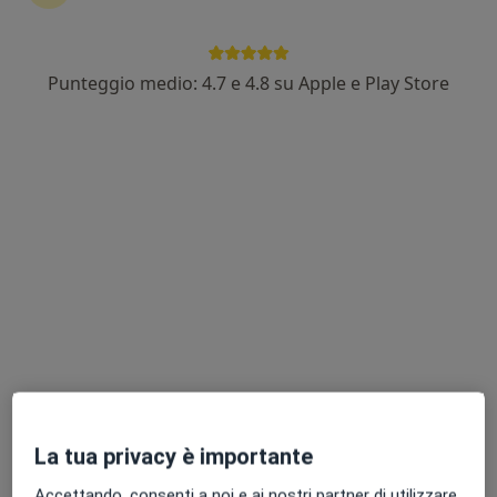
Punteggio medio: 4.7 e 4.8 su Apple e Play Store
Pagamenti online
Dott. Paolo Vespi
·
Altro
Dentista, Anestesista
97 recensioni
Corso G. Matteotti 181, Pontedera
•
Mappa
Studio Odontoiatrico Dr Paolo Vespi
Prima visita dentistica
60 €
Questo dottore non ha ancora attivato le prenotazioni online presso questo indirizzo.
Chiedi di attivare le prenotazioni online
La tua privacy è importante
Accettando, consenti a noi e ai nostri partner di utilizzare