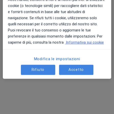
cookie (o tecnologie simili) per raccogliere dati statistici
e fornirti contenuti in base alle tue abitudini di
navigazione. Se rifiuti tutti i cookie, utilizzeremo solo
quelli necessari per il corretto utilizzo del nostro sito.
Puoi revocare il tuo consenso o aggiornare le tue
Dr. Gian Mauro Liberatore
preferenze in qualsiasi momento dalle impostazioni. Per
·
Chirurgo maxillo facciale, Chirurgo estetico, Medico estetico
saperne di più, consulta la nostra
Informativa sui cookie
Altro
120 recensioni
Modifica le impostazioni
Indirizzo
Online
Rifiuto
Accetto
Via Antonio Gramsci 29, Capannoli
•
Mappa
MiniHospital "Sandro Pertini"
Chirurgia maxillo facciale
200 €
Questo dottore non ha ancora attivato le prenotazioni online presso questo indirizzo.
Chiedi di attivare le prenotazioni online