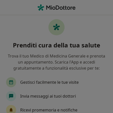
Men
Tasca Gengivale • Pontedera, PI
Filters
• 1
Assicurazione
Map
Specialisti in trattamento Tasca gengivale a
Prenditi cura della tua salute
Pontedera
In che modo ordiniamo i risultati
Trova il tuo Medico di Medicina Generale e prenota
un appuntamento. Scarica l'App e accedi
gratuitamente a funzionalità esclusive per te:
Che specializzazione stai cercando?
Dentista
Ortodontista
Igienista dentale
Gestisci facilmente le tue visite
Invia messaggi ai tuoi dottori
Ricevi promemoria e notifiche