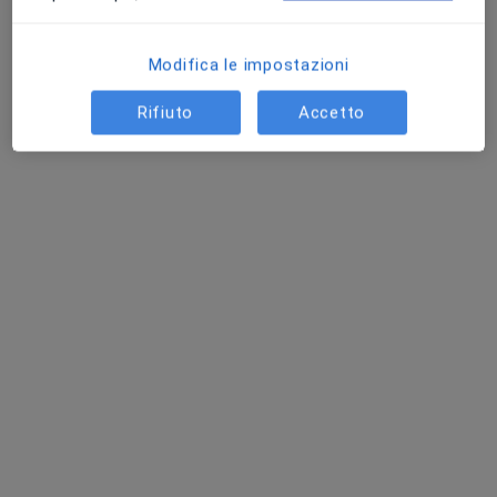
Modifica le impostazioni
Rifiuto
Accetto
Pagamenti online
Studio Odontoiatrico Dr Paolo Vespi
Studio Medico
·
Altro
Dentista, Pediatra, Ortodontista
102 recensioni
Corso G. Matteotti 181, Pontedera
•
Mappa
Studio Odontoiatrico Dr Paolo Vespi
Prima visita dentistica
60 €
Dott. Paolo Vespi
Questo centro non ha nessun professionista con date disponibili