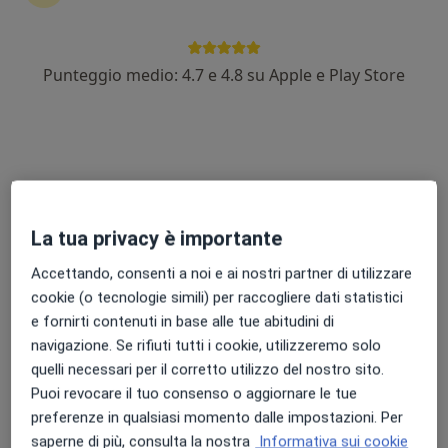
Punteggio medio: 4.7 e 4.8 su Apple e Play Store
Pagamenti online
Dott. Paolo Vespi
·
Altro
Dentista, Anestesista
97 recensioni
Corso G. Matteotti 181, Pontedera
•
Mappa
La tua privacy è importante
Studio Odontoiatrico Dr Paolo Vespi
Prima visita dentistica
60 €
Accettando, consenti a noi e ai nostri partner di utilizzare
Questo dottore non ha ancora attivato le prenotazioni online presso questo indirizzo.
cookie (o tecnologie simili) per raccogliere dati statistici
e fornirti contenuti in base alle tue abitudini di
Chiedi di attivare le prenotazioni online
navigazione. Se rifiuti tutti i cookie, utilizzeremo solo
quelli necessari per il corretto utilizzo del nostro sito.
Puoi revocare il tuo consenso o aggiornare le tue
preferenze in qualsiasi momento dalle impostazioni. Per
saperne di più, consulta la nostra
Informativa sui cookie