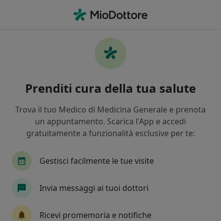
Men
Edentulia • Pontedera, PI
Filters
• 1
Assicurazione
Map
Specialisti in trattamento Edentulia a
Prenditi cura della tua salute
Pontedera
In che modo ordiniamo i risultati
Trova il tuo Medico di Medicina Generale e prenota
un appuntamento. Scarica l'App e accedi
gratuitamente a funzionalità esclusive per te:
Che specializzazione stai cercando?
Dentista
Ortodontista
Igienista dentale
Gestisci facilmente le tue visite
Invia messaggi ai tuoi dottori
Ricevi promemoria e notifiche