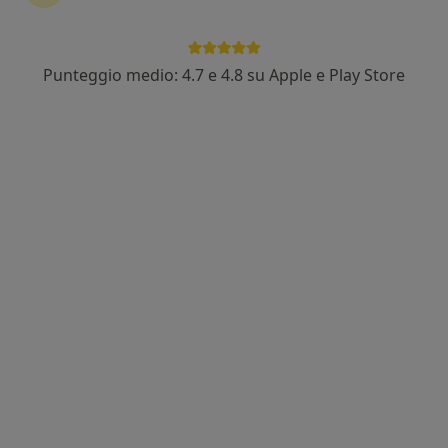
Punteggio medio: 4.7 e 4.8 su Apple e Play Store
Dr. Guido Pagano
·
Altro
Dentista, Ortodontista, Stomatologo
119 recensioni
Indirizzo
Online
Piazza della Repubblica 6, Varese
•
Mappa
SMILE ATELIER DEL SORRISO
Prima visita dentistica
90 €
Questo dottore non ha ancora attivato le prenotazioni online presso questo indirizzo.
Chiedi di attivare le prenotazioni online