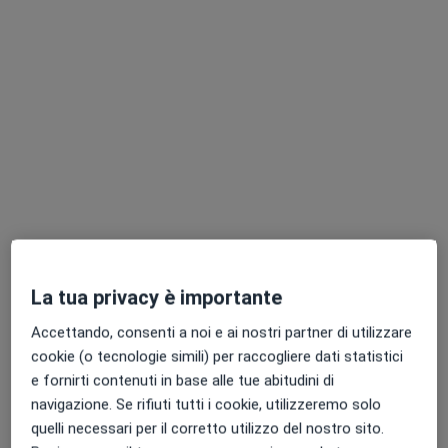
Dott. Antonio Triveri
·
Altro
Dentista
34 recensioni
Viale Roma 13, Barasso
•
Mappa
STUDIO DENTISTICO TRIVERI
Visita dentistica
Prestazione gratuita
Questo dottore non ha ancora attivato le prenotazioni online presso questo indirizzo.
La tua privacy è importante
Chiedi di attivare le prenotazioni online
Accettando, consenti a noi e ai nostri partner di utilizzare
cookie (o tecnologie simili) per raccogliere dati statistici
e fornirti contenuti in base alle tue abitudini di
navigazione. Se rifiuti tutti i cookie, utilizzeremo solo
quelli necessari per il corretto utilizzo del nostro sito.