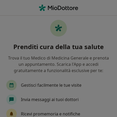
Men
Tartaro • Varese, VA
Filters
• 1
Assicurazione
Map
Specialisti in trattamento Tartaro a Varese
Prenditi cura della tua salute
In che modo ordiniamo i risultati
Trova il tuo Medico di Medicina Generale e prenota
un appuntamento. Scarica l'App e accedi
Che specializzazione stai cercando?
gratuitamente a funzionalità esclusive per te:
Dentista
Ortodontista
Chirurgo
Sto
Gestisci facilmente le tue visite
Invia messaggi ai tuoi dottori
Ricevi promemoria e notifiche