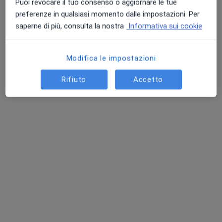
Puoi revocare il tuo consenso o aggiornare le tue
preferenze in qualsiasi momento dalle impostazioni. Per
saperne di più, consulta la nostra
Informativa sui cookie
Dr. Antonino Pezzimenti
Modifica le impostazioni
·
Altro
Dentista
31 recensioni
Rifiuto
Accetto
Indirizzo
Online
Via Giacomo Matteotti, 24, Arcisate
•
Mappa
Studio Dentistico, Arcisate
Devitalizzazione
da 100 €
Questo dottore non ha ancora attivato le prenotazioni online presso questo indirizzo.
Chiedi di attivare le prenotazioni online