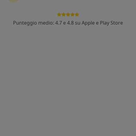
Punteggio medio: 4.7 e 4.8 su Apple e Play Store
Dott.ssa Roberta Macchiarola
·
Altro
Psicologa, Psicoterapeuta, Psicologa clinica
39 recensioni
Indirizzo
Online
Desenzano del Garda, Desenzano del Garda
•
Mappa
Studio di Psicologia e Psicoterapia Online Dott.ssa Roberta Macchiarola
Colloquio psicologico
70 €
Questo dottore non ha ancora attivato le prenotazioni online presso questo indirizzo.
Chiedi di attivare le prenotazioni online