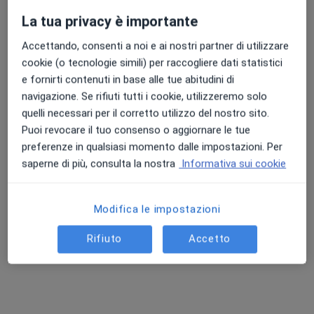
Questo dottore non ha ancora attivato le prenotazioni online presso questo indirizzo.
La tua privacy è importante
Accettando, consenti a noi e ai nostri partner di utilizzare
Chiedi di attivare le prenotazioni online
cookie (o tecnologie simili) per raccogliere dati statistici
e fornirti contenuti in base alle tue abitudini di
navigazione. Se rifiuti tutti i cookie, utilizzeremo solo
quelli necessari per il corretto utilizzo del nostro sito.
Puoi revocare il tuo consenso o aggiornare le tue
preferenze in qualsiasi momento dalle impostazioni. Per
saperne di più, consulta la nostra
Informativa sui cookie
Dott.ssa Barbara Casadio
Modifica le impostazioni
·
Altro
Psicologo, Psicoterapeuta, Sessuologo
Rifiuto
Accetto
23 recensioni
Indirizzo
Online