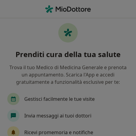
Men
Stress • Lonato del Garda, BS
Filters
• 1
Assicurazione
Map
Specialisti in trattamento Stress a Lonato
Prenditi cura della tua salute
del Garda
In che modo ordiniamo i risultati
Trova il tuo Medico di Medicina Generale e prenota
un appuntamento. Scarica l'App e accedi
gratuitamente a funzionalità esclusive per te:
Che specializzazione stai cercando?
Psicologo
Psicoterapeuta
Psicologo clinic
Gestisci facilmente le tue visite
Invia messaggi ai tuoi dottori
Ricevi promemoria e notifiche