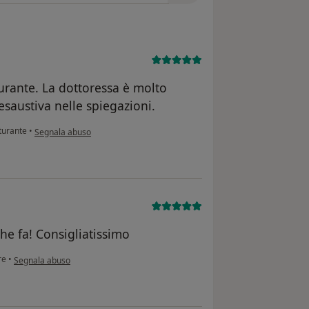
urante. La dottoressa è molto
esaustiva nelle spiegazioni.
secondo l'opinione dell'utente Loretta
turante
•
Segnala abuso
he fa! Consigliatissimo
secondo l'opinione dell'utente Gino
re
•
Segnala abuso