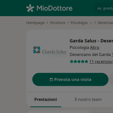
es. prest
Homepage
Strutture
Psicologia
Desenza
Cambia città
Garda Salus - Des
Psicologia
Altro
Desenzano del Garda
11 recension
Prenota una visita
Prestazioni
Il nostro team