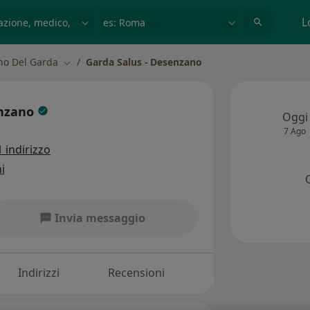
azione, medico, struttura
es: Roma
L
no Del Garda
Garda Salus - Desenzano
Cambia città
enzano
Oggi
7 Ago
1 indirizzo
i
Invia messaggio
Indirizzi
Recensioni