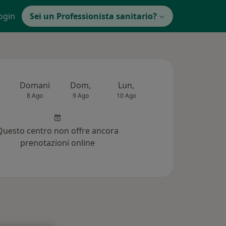
ogin
Sei un Professionista sanitario?
Domani
Dom,
Lun,
Mar,
Mer,
8 Ago
9 Ago
10 Ago
11 Ago
12 Ag
Questo centro non offre ancora
prenotazioni online