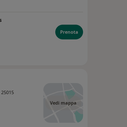
s
Prenota
a 25015
Vedi mappa