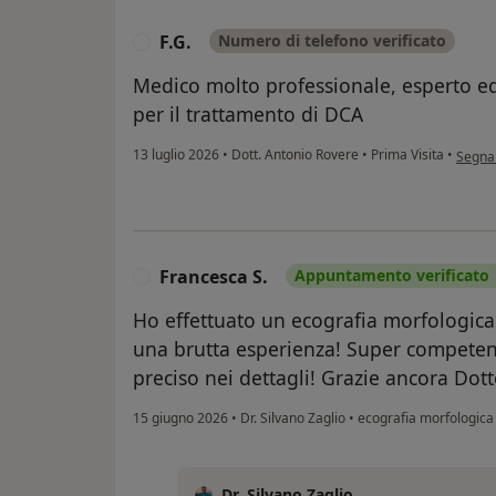
F.G.
Numero di telefono verificato
F
Medico molto professionale, esperto e
per il trattamento di DCA
second
13 luglio 2026
•
Dott. Antonio Rovere
•
Prima Visita
•
Segna
Francesca S.
Appuntamento verificato
F
Ho effettuato un ecografia morfologica
una brutta esperienza! Super competent
preciso nei dettagli! Grazie ancora Dott
15 giugno 2026
•
Dr. Silvano Zaglio
•
ecografia morfologica
Dr. Silvano Zaglio