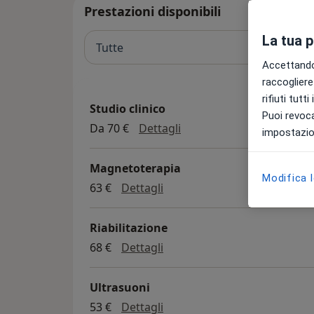
Prestazioni disponibili
La tua 
Tutte
Accettando,
raccogliere 
rifiuti tutt
Studio clinico
Puoi revoca
Studio clinico
Da 70 €
Dettagli
impostazion
Magnetoterapia
Modifica 
magnetoterapia
63 €
Dettagli
Riabilitazione
riabilitazione
68 €
Dettagli
Ultrasuoni
ultrasuoni
53 €
Dettagli