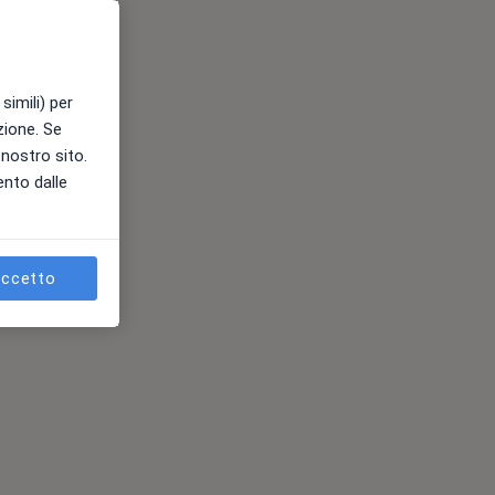
simili) per
azione. Se
l nostro sito.
ento dalle
ccetto