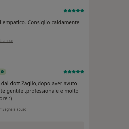
d empatico. Consiglio caldamente
o l'opinione dell'utente F.G.
la abuso
 dal dott.Zaglio,dopo aver avuto
e gentile ,professionale e molto
ore :)
secondo l'opinione dell'utente Francesca S.
•
Segnala abuso