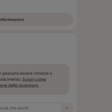
 informazioni
on possono essere rimosse o
 piacimento.
Scopri come
Per saperne di più sulle opinioni
one delle recensioni.
 recensioni