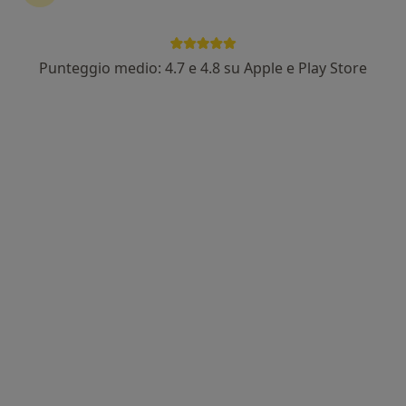
Punteggio medio: 4.7 e 4.8 su Apple e Play Store
Dott. Pasquale Auletta
·
Altro
Otorino, Medico di medicina generale
218 recensioni
Corso Italia 38, Cardito
•
Mappa
Studio Medico Otorinolaringoiatrico Dr. Pasquale Auletta
Visita otorinolaringoiatrica
60 €
Questo dottore non ha ancora attivato le prenotazioni online presso questo indirizzo.
Chiedi di attivare le prenotazioni online