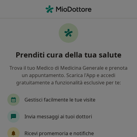
Men
Sordità • Acerra, NA
Filters
• 1
Assicurazione
Map
Specialisti in trattamento Sordità a Acerra
Prenditi cura della tua salute
In che modo ordiniamo i risultati
Trova il tuo Medico di Medicina Generale e prenota
un appuntamento. Scarica l'App e accedi
Che specializzazione stai cercando?
gratuitamente a funzionalità esclusive per te:
Otorino
Logopedista
Chirurgo
Psico
Gestisci facilmente le tue visite
Invia messaggi ai tuoi dottori
Ricevi promemoria e notifiche