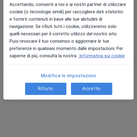
Accettando, consenti a noi e ai nostri partner di utilizzare
cookie (o tecnologie simili) per raccogliere dati statistici
Dott. Michelangelo Magaldi
e fornirti contenuti in base alle tue abitudini di
navigazione. Se rifiuti tutti i cookie, utilizzeremo solo
·
Altro
Otorino
quelli necessari per il corretto utilizzo del nostro sito.
253 recensioni
Puoi revocare il tuo consenso o aggiornare le tue
Via Vittorio Veneto 54, Acerra
•
Mappa
preferenze in qualsiasi momento dalle impostazioni. Per
Centro Medico Sant'Anna Medical
saperne di più, consulta la nostra
Informativa sui cookie
Visita otorinolaringoiatrica
70 €
Questo dottore non ha ancora attivato le prenotazioni online presso questo indirizzo.
Modifica le impostazioni
Chiedi di attivare le prenotazioni online
Rifiuto
Accetto