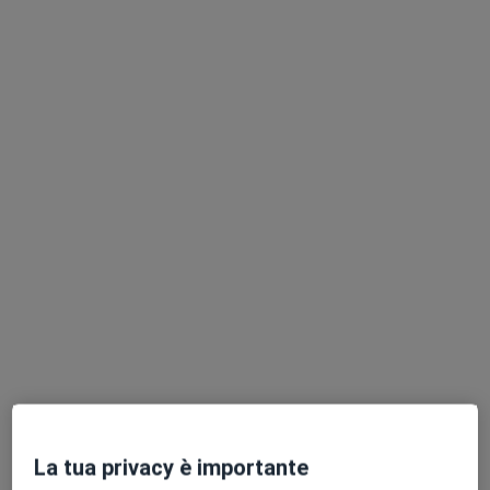
Dott. Giovanni Sansone
·
Altro
Otorino
368 recensioni
Via XXIV Maggio 28, Afragola
•
Mappa
CENTRO POLISPECIALISTICO POLIMED
Visita otorinolaringoiatrica
Prezzo non disponibile
Questo dottore non ha ancora attivato le prenotazioni online presso questo indirizzo.
Chiedi di attivare le prenotazioni online
La tua privacy è importante