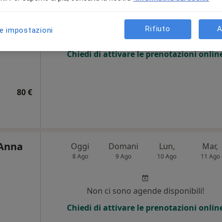
8 Ago
9 Ago
10 Ago
11 Ago
e,
Rifiuto
A
le impostazioni
Non ci sono agende disponibili!
i
Chiedi di attivare le prenotazioni onlin
80 €
 Anna
Oggi
Domani
Lun,
Mar,
8 Ago
9 Ago
10 Ago
11 Ago
Non ci sono agende disponibili!
Chiedi di attivare le prenotazioni onlin