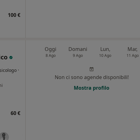
100 €
Oggi
Domani
Lun,
Mar,
ico
8 Ago
9 Ago
10 Ago
11 Ago
·
sicologo
Non ci sono agende disponibili!
ni
Mostra profilo
60 €