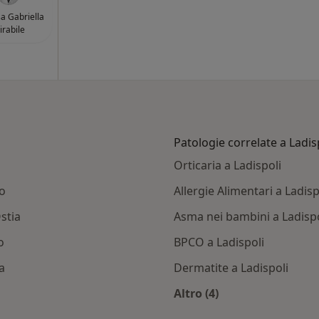
sa Gabriella
rabile
Patologie correlate a Ladis
Orticaria a Ladispoli
o
Allergie Alimentari a Ladisp
stia
Asma nei bambini a Ladispo
o
BPCO a Ladispoli
a
Dermatite a Ladispoli
Altro (4)
ispoli
Altro nella categoria: