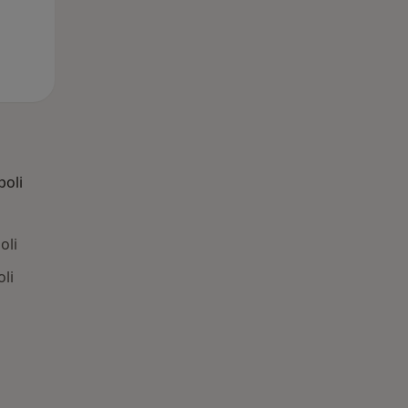
poli
oli
li
 Patologie correlate a Ladispoli