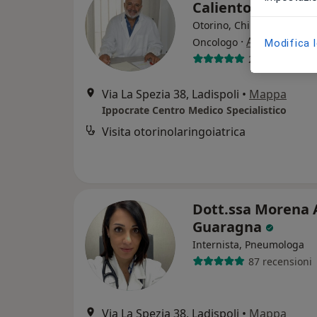
Caliento
Otorino, Chirurgo general
·
Altro
Oncologo
Modifica 
213 recension
Via La Spezia 38, Ladispoli
•
Mappa
Ippocrate Centro Medico Specialistico
Visita otorinolaringoiatrica
Dott.ssa Morena
Guaragna
Internista, Pneumologa
87 recensioni
Via La Spezia 38, Ladispoli
•
Mappa