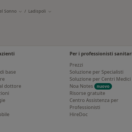
el Sonno
Ladispoli
Cambia città
Cambia città
azienti
Per i professionisti sanitar
i
Prezzi
di base
Soluzione per Specialisti
ure
Soluzione per Centri Medici
al dottore
Noa Notes
nuovo
zioni
Risorse gratuite
gie
Centro Assistenza per
Professionisti
bile
HireDoc