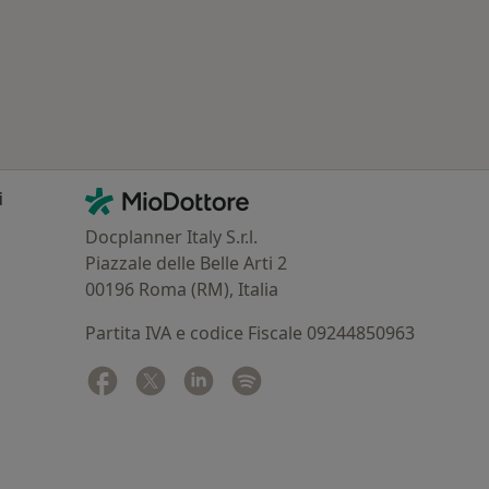
Contatti
MioDottore - Homepage
i
Docplanner Italy S.r.l.
Piazzale delle Belle Arti 2
00196 Roma (RM), Italia
Partita IVA e codice Fiscale 09244850963
Facebook
si apre in una nuova scheda
Twitter
si apre in una nuova scheda
Linkedin
si apre in una nuova scheda
Spotify
si apre in una nuova sched