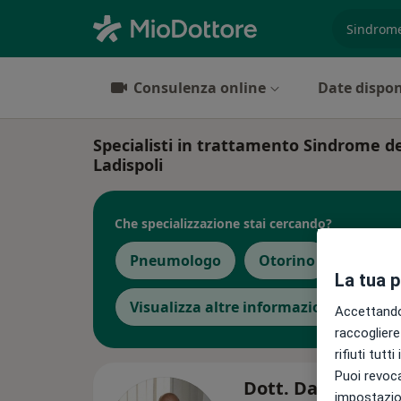
es. prest
Consulenza online
Date dispon
Specialisti in trattamento Sindrome d
Ladispoli
Che specializzazione stai cercando?
Pneumologo
Otorino
Chirur
La tua 
Visualizza altre informazioni
Accettando,
raccogliere 
rifiuti tutt
Puoi revoca
Dott. Dante Mari
impostazion