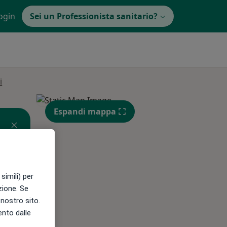
ogin
Sei un Professionista sanitario?
i
Espandi mappa
simili) per
azione. Se
l nostro sito.
ento dalle
Mer,
Gio,
Ven,