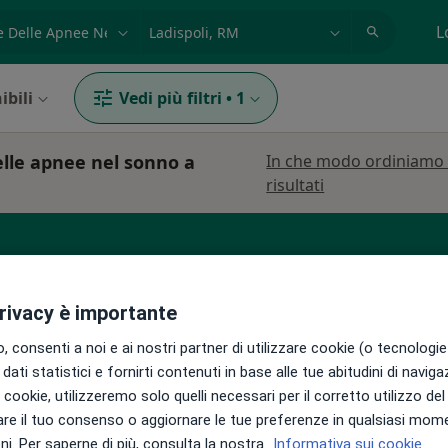
azione, medico, struttura
es: Roma
L
ibili
Vedi più filtri
•
1
elle apnee nel sonno a
In che modo ordiniamo 
risultati
go generale
Endocrinologo
Urologo
privacy è importante
 consenti a noi e ai nostri partner di utilizzare cookie (o tecnologie 
dati statistici e fornirti contenuti in base alle tue abitudini di navig
i i cookie, utilizzeremo solo quelli necessari per il corretto utilizzo de
re il tuo consenso o aggiornare le tue preferenze in qualsiasi mom
a
Oggi
Domani
Lun,
Mar,
i. Per saperne di più, consulta la nostra
Informativa sui cookie