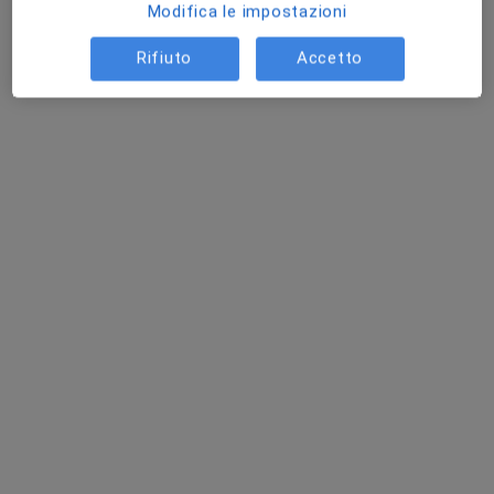
Modifica le impostazioni
Questo dottore non ha ancora attivato le prenotazioni online presso questo indirizzo.
Rifiuto
Accetto
Chiedi di attivare le prenotazioni online
Dr. Guerriero Pacioni
·
Altro
Pneumologo
158 recensioni
Indirizzo
Online