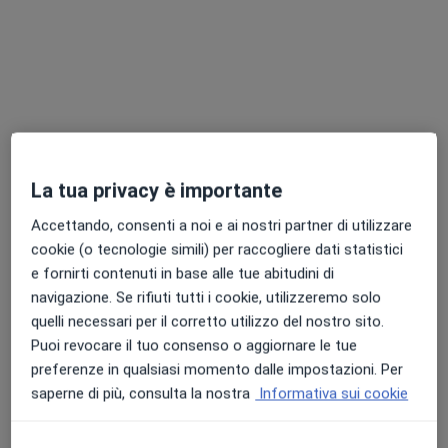
Chiedi di attivare le prenotazioni online
La tua privacy è importante
Accettando, consenti a noi e ai nostri partner di utilizzare
Dr. Fabio Giorgi
cookie (o tecnologie simili) per raccogliere dati statistici
·
Altro
Pediatra, Allergologo
e fornirti contenuti in base alle tue abitudini di
157 recensioni
navigazione. Se rifiuti tutti i cookie, utilizzeremo solo
quelli necessari per il corretto utilizzo del nostro sito.
Indirizzo
Online
Puoi revocare il tuo consenso o aggiornare le tue
preferenze in qualsiasi momento dalle impostazioni. Per
Piazzale Leonardo da Vinci, Castel Gandolfo
•
Mappa
saperne di più, consulta la nostra
Informativa sui cookie
CSL Centro Medico Polispecialistico
Visita allergologica
90 €