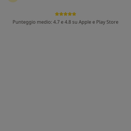
Punteggio medio: 4.7 e 4.8 su Apple e Play Store
Dott.ssa Maria Antonietta Ceccon
·
Altro
Pneumologo
173 recensioni
Indirizzo 1
Indirizzo 2
Indirizzo 3
Indirizzo 4
Via degli Atlantici 21, Velletri
•
Mappa
G.I.S.S. Ambulatorio Medico Polispecialistico
Prima visita pneumologica
100 €
Questo dottore non ha ancora attivato le prenotazioni online presso questo indirizzo.
Chiedi di attivare le prenotazioni online