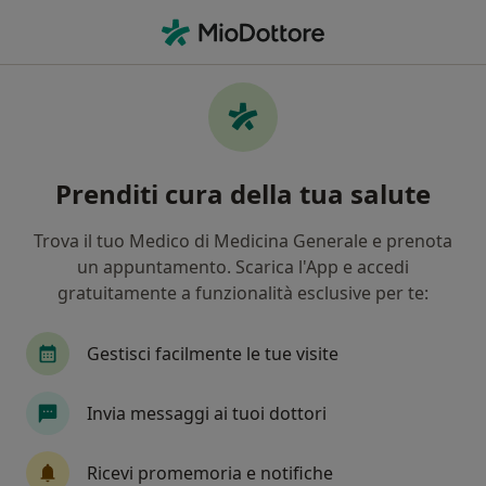
Men
Sindrome Delle Apnee Nel Sonno • Albano Laziale, RM
Filters
• 1
Assicurazione
Map
Specialisti in trattamento Sindrome delle
Prenditi cura della tua salute
apnee nel sonno a Albano Laziale
In che modo ordiniamo i risultati
Trova il tuo Medico di Medicina Generale e prenota
un appuntamento. Scarica l'App e accedi
gratuitamente a funzionalità esclusive per te:
Che specializzazione stai cercando?
Pneumologo
Otorino
Ginecologo
Ped
Gestisci facilmente le tue visite
Invia messaggi ai tuoi dottori
Ricevi promemoria e notifiche