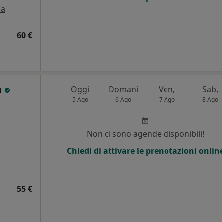
pa
60 €
n
Oggi
Domani
Ven,
Sab,
5 Ago
6 Ago
7 Ago
8 Ago
i
Non ci sono agende disponibili!
Chiedi di attivare le prenotazioni onlin
55 €