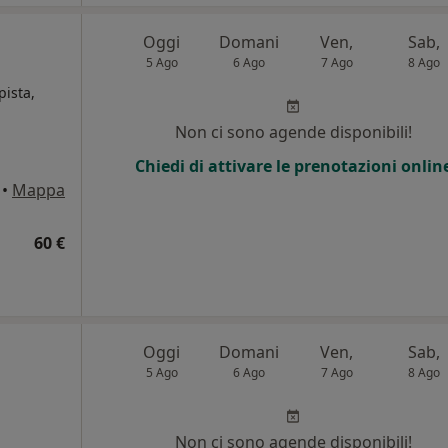
Oggi
Domani
Ven,
Sab,
5 Ago
6 Ago
7 Ago
8 Ago
pista,
Non ci sono agende disponibili!
Chiedi di attivare le prenotazioni onlin
•
Mappa
60 €
Oggi
Domani
Ven,
Sab,
5 Ago
6 Ago
7 Ago
8 Ago
Non ci sono agende disponibili!