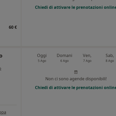
Chiedi di attivare le prenotazioni onlin
60 €
o
Oggi
Domani
Ven,
Sab,
5 Ago
6 Ago
7 Ago
8 Ago
o
i
Non ci sono agende disponibili!
Chiedi di attivare le prenotazioni onlin
ppa