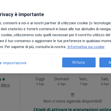
o
Non ci sono agende disponibili!
privacy è importante
i
Chiedi di attivare le prenotazioni onlin
 consenti a noi e ai nostri partner di utilizzare cookie (o tecnologie 
dati statistici e fornirti contenuti in base alle tue abitudini di navig
i i cookie, utilizzeremo solo quelli necessari per il corretto utilizzo de
re il tuo consenso o aggiornare le tue preferenze in qualsiasi mom
i. Per saperne di più, consulta la nostra
Informativa sui cookie
122 €
Rifiuto
A
le impostazioni
a
Oggi
Domani
Ven,
Sab,
5 Ago
6 Ago
7 Ago
8 Ago
·
Altro
Non ci sono agende disponibili!
Chiedi di attivare le prenotazioni onlin