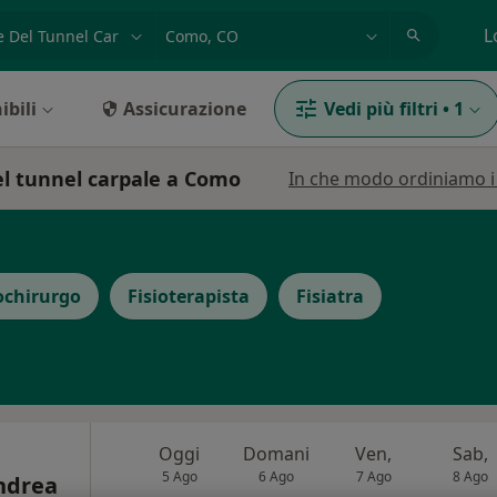
azione, medico, struttura
es: Roma
L
ibili
Assicurazione
Vedi più filtri
•
1
el tunnel carpale a Como
In che modo ordiniamo i r
chirurgo
Fisioterapista
Fisiatra
Oggi
Domani
Ven,
Sab,
5 Ago
6 Ago
7 Ago
8 Ago
Andrea