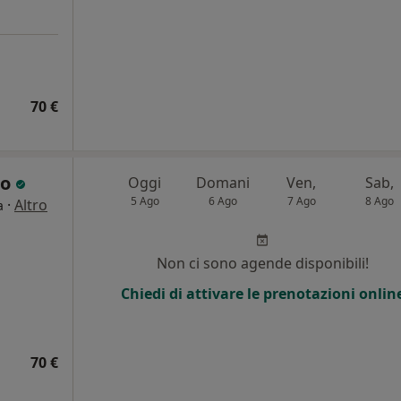
70 €
bo
Oggi
Domani
Ven,
Sab,
5 Ago
6 Ago
7 Ago
8 Ago
·
Altro
a
Non ci sono agende disponibili!
Chiedi di attivare le prenotazioni onlin
70 €