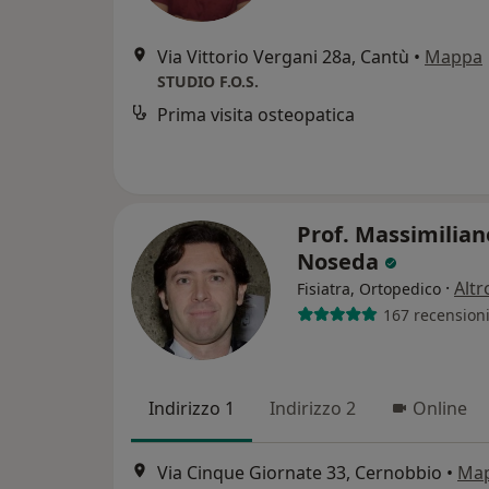
Via Vittorio Vergani 28a, Cantù
•
Mappa
STUDIO F.O.S.
Prima visita osteopatica
Prof. Massimilian
Noseda
·
Altr
Fisiatra, Ortopedico
167 recension
Indirizzo 1
Indirizzo 2
Online
Via Cinque Giornate 33, Cernobbio
•
Ma