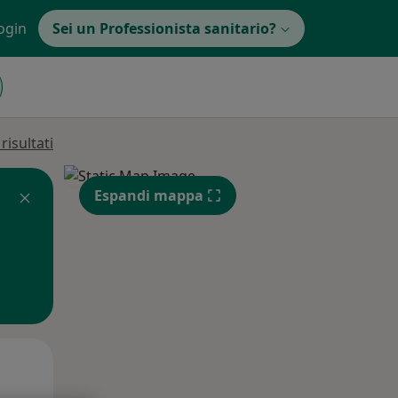
ogin
Sei un Professionista sanitario?
isultati
Espandi mappa
Dom,
Lun,
Mar,
9 Ago
10 Ago
11 Ago