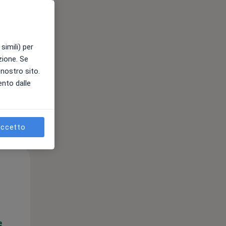
e
simili) per
azione. Se
l nostro sito.
ento dalle
ccetto
Dom,
Lun,
Mar,
9 Ago
10 Ago
11 Ago
e