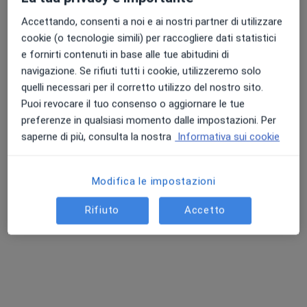
Studio Privato
Accettando, consenti a noi e ai nostri partner di utilizzare
Psicoterapia
da 50 €
cookie (o tecnologie simili) per raccogliere dati statistici
Questo dottore non ha ancora attivato le prenotazioni online presso questo indirizzo.
e fornirti contenuti in base alle tue abitudini di
navigazione. Se rifiuti tutti i cookie, utilizzeremo solo
Chiedi di attivare le prenotazioni online
quelli necessari per il corretto utilizzo del nostro sito.
Puoi revocare il tuo consenso o aggiornare le tue
preferenze in qualsiasi momento dalle impostazioni. Per
saperne di più, consulta la nostra
Informativa sui cookie
Modifica le impostazioni
Rifiuto
Accetto
Dott.ssa Giuseppina Moronese
·
Altro
Psicologa, Psicologa clinica, Tecnico sanitario
22 recensioni
Indirizzo
Online