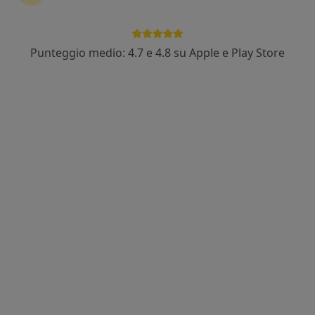
Punteggio medio: 4.7 e 4.8 su Apple e Play Store
Dott. Giovanni Gallo
·
Altro
Psicoterapeuta, Psicologo
14 recensioni
Indirizzo
Online
Via Michele Ferrara, 6, Caserta
•
Mappa
Dott. GALLO GIOVANNI. PSICOTERAPIA individuale e di gruppo, IPNOSI, PSICOANALISI
Colloquio psicologico
80 €
Questo dottore non ha ancora attivato le prenotazioni online presso questo indirizzo.
Chiedi di attivare le prenotazioni online