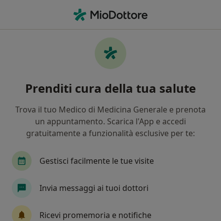
Men
Sindrome Da Deficit Di Attenzione E Iperattività • Santa Maria Capua Vetere, CE
Filters
• 1
Assicurazione
Map
Specialisti in trattamento Sindrome da
Prenditi cura della tua salute
deficit di attenzione e iperattività a Santa
Maria Capua Vetere
Trova il tuo Medico di Medicina Generale e prenota
In che modo ordiniamo i risultati
un appuntamento. Scarica l'App e accedi
gratuitamente a funzionalità esclusive per te:
Che specializzazione stai cercando?
Gestisci facilmente le tue visite
Psicologo
Psicoterapeuta
Psicologo clinic
Invia messaggi ai tuoi dottori
Ricevi promemoria e notifiche