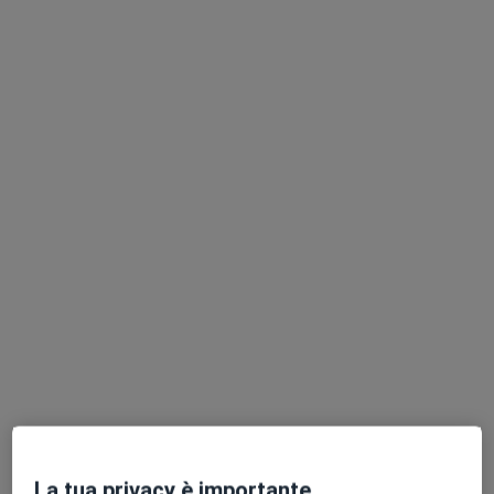
Questo dottore non ha ancora attivato le prenotazioni online presso questo indirizzo.
Chiedi di attivare le prenotazioni online
Dott.ssa Giovanna D'Apolito
·
Altro
Psicoterapeuta, Psicologa, Psicologa clinica
6 recensioni
Indirizzo
Online
Via Giuseppe Avezzana 5, Santa Maria Capua Vetere
•
Mappa
La tua privacy è importante