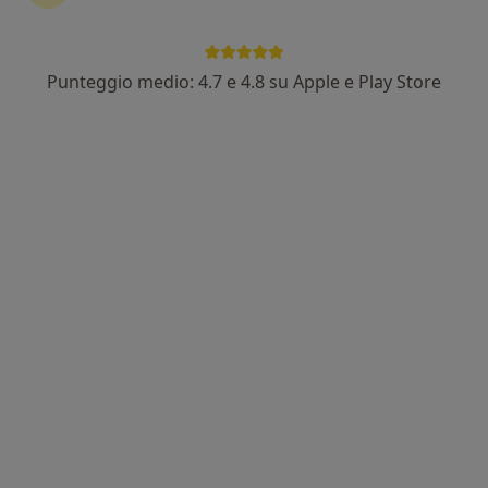
Punteggio medio: 4.7 e 4.8 su Apple e Play Store
Dott. Raffaele Falato
·
Psichiatra, Psicoterapeuta, Medico di medicina generale
Altro
507 recensioni
Indirizzo
Online
Perugia
•
Mappa
Studio Medico Dott. Falato 366 4957475
Prima visita psichiatrica
da 150 €
Questo dottore non ha ancora attivato le prenotazioni online presso questo indirizzo.
Chiedi di attivare le prenotazioni online