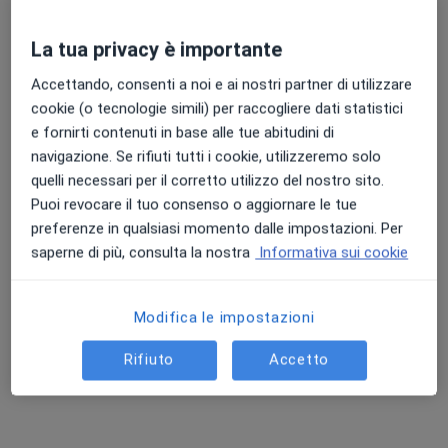
Chiedi di attivare le prenotazioni online
La tua privacy è importante
Accettando, consenti a noi e ai nostri partner di utilizzare
cookie (o tecnologie simili) per raccogliere dati statistici
e fornirti contenuti in base alle tue abitudini di
navigazione. Se rifiuti tutti i cookie, utilizzeremo solo
quelli necessari per il corretto utilizzo del nostro sito.
Puoi revocare il tuo consenso o aggiornare le tue
preferenze in qualsiasi momento dalle impostazioni. Per
Dott.ssa Sofia Morini
saperne di più, consulta la nostra
Informativa sui cookie
·
Altro
Cardiologa
124 recensioni
Modifica le impostazioni
Indirizzo 1
Indirizzo 2
Rifiuto
Accetto
Via Strozzacapponi 88, Perugia
•
Mappa
Studi medici farmacia Luciani
Visita cardiologica
Prezzo non disponibile