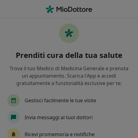
Men
Sincope • Perugia, PG
Filters
• 1
Assicurazione
Map
Specialisti in trattamento Sincope a Perugia
Prenditi cura della tua salute
In che modo ordiniamo i risultati
Trova il tuo Medico di Medicina Generale e prenota
un appuntamento. Scarica l'App e accedi
Che specializzazione stai cercando?
gratuitamente a funzionalità esclusive per te:
Cardiologo
Endocrinologo
Medico dello s
Gestisci facilmente le tue visite
Invia messaggi ai tuoi dottori
Ricevi promemoria e notifiche