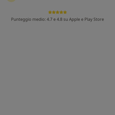
Punteggio medio: 4.7 e 4.8 su Apple e Play Store
Pagamenti online
Dr. Vincenzo Pagliara
·
Altro
Oculista
291 recensioni
Indirizzo 1
Indirizzo 2
Online
Via Cappella 7, Baronissi
•
Mappa
Studio Oculistico Baronissi
Visita oculistica
100 €
Questo dottore non ha ancora attivato le prenotazioni online presso questo indirizzo.
Chiedi di attivare le prenotazioni online