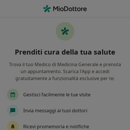
Men
Retinopatia • Salerno, SA
Filters
• 1
Mappa
Specialisti in trattamento Retinopatia a
Prenditi cura della tua salute
Salerno
In che modo ordiniamo i risultati
Trova il tuo Medico di Medicina Generale e prenota
un appuntamento. Scarica l'App e accedi
gratuitamente a funzionalità esclusive per te:
Che specializzazione stai cercando?
Oculista
Psicologo
Psicoterapeuta
Os
Gestisci facilmente le tue visite
Invia messaggi ai tuoi dottori
Ricevi promemoria e notifiche