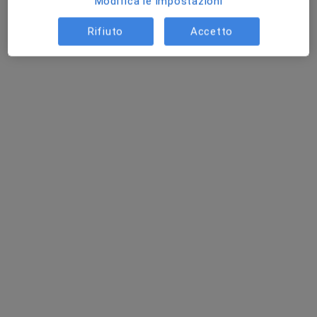
Modifica le impostazioni
Chiedi di attivare le prenotazioni online
Rifiuto
Accetto
Dr. Luigi Balzano
·
Altro
Oculista
560 recensioni
Chirurgia della cataratta, Chirurgia refrattiva
Laureato con lode in Oftalmologia
Professionalità Precisione Empatia
Indirizzo 1
Indirizzo 2
Online