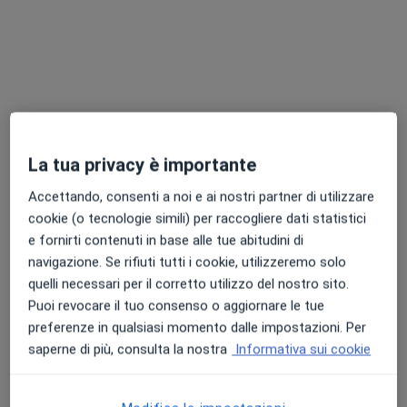
La tua privacy è importante
Accettando, consenti a noi e ai nostri partner di utilizzare
Pagamenti online
cookie (o tecnologie simili) per raccogliere dati statistici
Dott.ssa Michela Cennamo
e fornirti contenuti in base alle tue abitudini di
·
Altro
Oculista
navigazione. Se rifiuti tutti i cookie, utilizzeremo solo
147 recensioni
quelli necessari per il corretto utilizzo del nostro sito.
Corso Giuseppe Garibaldi 153- SCALA A 4*PIANO, Salerno
•
Mappa
Puoi revocare il tuo consenso o aggiornare le tue
Studio Luz
preferenze in qualsiasi momento dalle impostazioni. Per
Visita oculistica
100 €
saperne di più, consulta la nostra
Informativa sui cookie
Questo dottore non ha ancora attivato le prenotazioni online presso questo indirizzo.