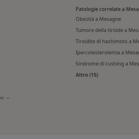
Patologie correlate a Mes
Obesità a Mesagne
Tumore della tiroide a Me
Tiroidite di hashimoto a 
Ipercolesterolemia a Mes
Sindrome di cushing a Me
Altro (15)
esagne
Altro nella categoria
ne
Cambia città