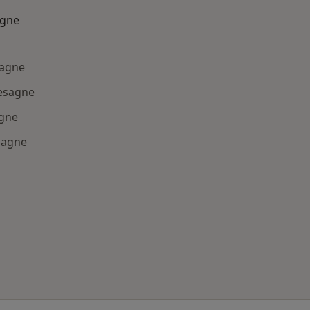
agne
sagne
Mesagne
agne
sagne
: Patologie correlate a Mesagne