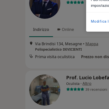
116 recension
impostazion
Modifica 
Indirizzo
Online
Via Brindisi 134, Mesagne
•
Mappa
Polispecialistico DEVICIENTI
Prima visita oculistica
Prezzo non dis
Prof. Lucio Lobef
·
Altro
Oculista
39 recensioni