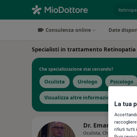
es. prest
Consulenza online
Date dispon
Specialisti in trattamento Retinopati
Che specializzazione stai cercando?
Oculista
Urologo
Psicologo
Visualizza altre informazioni
La tua 
Accettando,
raccogliere 
Dr. Emanuele Co
rifiuti tutt
·
Altro
Oculista, Chirurgo
Puoi revoca