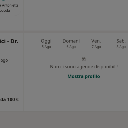
a Antonietta
occola
i - Dr.
Oggi
Domani
Ven,
Sab,
5 Ago
6 Ago
7 Ago
8 Ago
·
logo
Non ci sono agende disponibili!
Mostra profilo
da 100 €