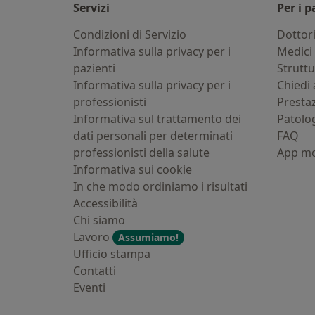
Servizi
Per i p
Condizioni di Servizio
Dottor
Informativa sulla privacy per i
Medici 
pazienti
Strutt
Informativa sulla privacy per i
Chiedi 
professionisti
Presta
Informativa sul trattamento dei
Patolo
dati personali per determinati
FAQ
professionisti della salute
App mo
Informativa sui cookie
In che modo ordiniamo i risultati
Accessibilità
Chi siamo
Lavoro
Assumiamo!
Ufficio stampa
Contatti
Eventi