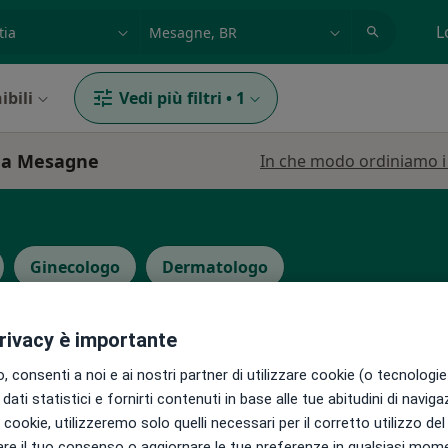
azione, medico, struttura
es: Roma
L
ibili
Vedi più filtri
•
1
a a Mesagne
In che modo ordiniamo i r
Ginecologo
Dermatologo
privacy è importante
 consenti a noi e ai nostri partner di utilizzare cookie (o tecnologie 
dati statistici e fornirti contenuti in base alle tue abitudini di navig
nte
Oggi
Domani
Ven,
Sab,
i i cookie, utilizzeremo solo quelli necessari per il corretto utilizzo de
5 Ago
6 Ago
7 Ago
8 Ago
re il tuo consenso o aggiornare le tue preferenze in qualsiasi mom