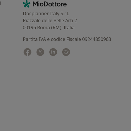
Contatti
MioDottore - Homepage
i
Docplanner Italy S.r.l.
Piazzale delle Belle Arti 2
00196 Roma (RM), Italia
Partita IVA e codice Fiscale 09244850963
Facebook
si apre in una nuova scheda
Twitter
si apre in una nuova scheda
Linkedin
si apre in una nuova scheda
Spotify
si apre in una nuova sched