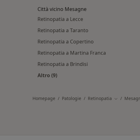
Città vicino Mesagne
Retinopatia a Lecce
Retinopatia a Taranto
Retinopatia a Copertino
Retinopatia a Martina Franca
Retinopatia a Brindisi
Altro (9)
Altro nella categoria: Città vicino M
Homepage
Patologie
Retinopatia
Mesag
Cambia città