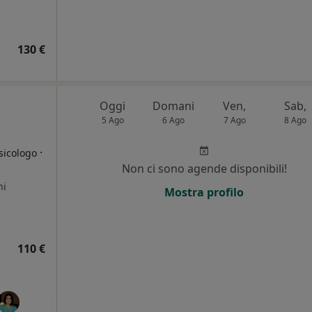
130 €
Oggi
Domani
Ven,
Sab,
5 Ago
6 Ago
7 Ago
8 Ago
·
sicologo
Non ci sono agende disponibili!
ni
Mostra profilo
110 €