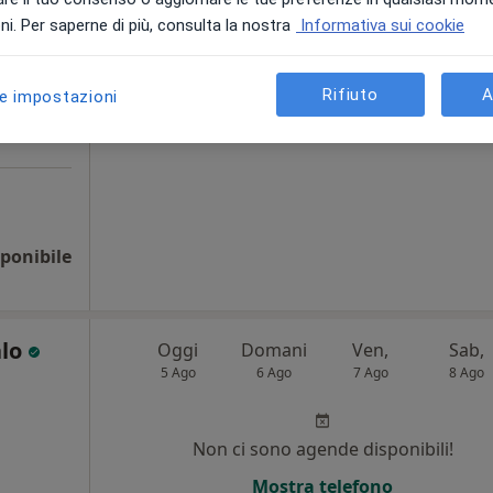
i
i. Per saperne di più, consulta la nostra
Informativa sui cookie
Non ci sono agende disponibili!
Chiedi di attivare le prenotazioni onlin
Rifiuto
A
le impostazioni
ponibile
alo
Oggi
Domani
Ven,
Sab,
5 Ago
6 Ago
7 Ago
8 Ago
Non ci sono agende disponibili!
Mostra telefono