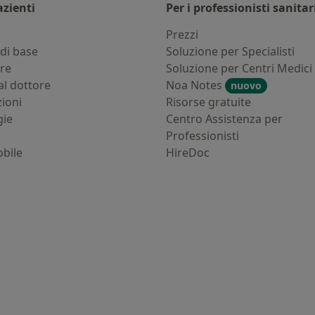
azienti
Per i professionisti sanitar
i
Prezzi
di base
Soluzione per Specialisti
ure
Soluzione per Centri Medici
al dottore
Noa Notes
nuovo
zioni
Risorse gratuite
gie
Centro Assistenza per
Professionisti
bile
HireDoc