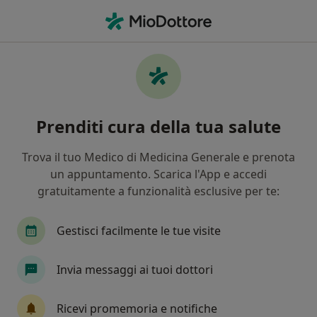
Men
Occhio Secco • Mesagne, BR
Filters
• 1
Mappa
Specialisti in trattamento Occhio secco a
Prenditi cura della tua salute
Mesagne
In che modo ordiniamo i risultati
Trova il tuo Medico di Medicina Generale e prenota
un appuntamento. Scarica l'App e accedi
gratuitamente a funzionalità esclusive per te:
Che specializzazione stai cercando?
Oculista
Urologo
Psicologo
Ginecolo
Gestisci facilmente le tue visite
Invia messaggi ai tuoi dottori
Ricevi promemoria e notifiche