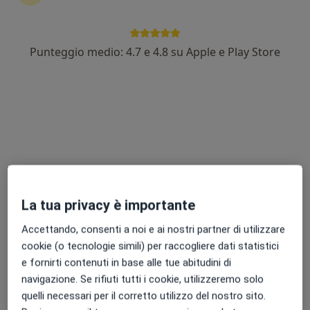
Punteggio medio: 4.7 e 4.8 su Apple e Play Store
Dr. Emanuele Conte
·
Altro
Oculista, Chirurgo
119 recensioni
Indirizzo
Online
Via Brindisi 134, Mesagne
•
Mappa
Polispecialistico DEVICIENTI
La tua privacy è importante
Prima visita oculistica
Prezzo non disponibile
Accettando, consenti a noi e ai nostri partner di utilizzare
Questo dottore non ha ancora attivato le prenotazioni online presso questo indirizzo.
cookie (o tecnologie simili) per raccogliere dati statistici
e fornirti contenuti in base alle tue abitudini di
Chiedi di attivare le prenotazioni online
navigazione. Se rifiuti tutti i cookie, utilizzeremo solo
quelli necessari per il corretto utilizzo del nostro sito.