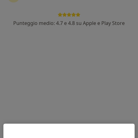
Punteggio medio: 4.7 e 4.8 su Apple e Play Store
Pagamenti online
Dott.ssa Elisa Gasparotto
·
Altro
Psicologa, Psicoterapeuta
8 recensioni
Indirizzo
Online
Via Trieste 14, Bassano del Grappa
•
Mappa
Studio di psicologia
Colloquio psicologico
da 60 €
Questo dottore non ha ancora attivato le prenotazioni online presso questo indirizzo.
Chiedi di attivare le prenotazioni online