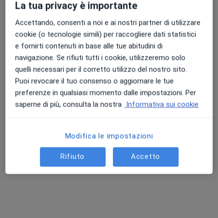
La tua privacy è importante
Accettando, consenti a noi e ai nostri partner di utilizzare
cookie (o tecnologie simili) per raccogliere dati statistici
e fornirti contenuti in base alle tue abitudini di
navigazione. Se rifiuti tutti i cookie, utilizzeremo solo
quelli necessari per il corretto utilizzo del nostro sito.
Puoi revocare il tuo consenso o aggiornare le tue
preferenze in qualsiasi momento dalle impostazioni. Per
Pagamenti online
saperne di più, consulta la nostra
Informativa sui cookie
Dott. Mattia Bordignon
·
Altro
Psicoterapeuta, Psicologo, Psicologo clinico
Modifica le impostazioni
Indirizzo
Online
Rifiuto
Accetto
Via Monte Novegno, 7, Bassano del Grappa
•
Mappa
Dott. Mattia Bordignon, Psicologo
Colloquio psicologico
60 €
Questo dottore non ha ancora attivato le prenotazioni online presso questo indirizzo.