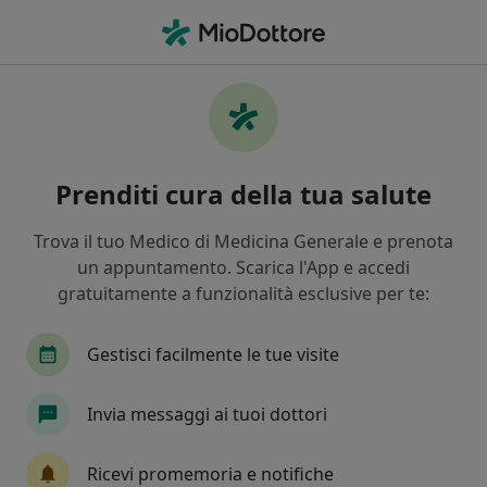
Men
Psicologia Della Gravidanza • Romano d Ezzelino, VI
Filters
• 1
Assicurazione
Map
Specialisti in trattamento Psicologia della
Prenditi cura della tua salute
gravidanza a Romano d'Ezzelino
In che modo ordiniamo i risultati
Trova il tuo Medico di Medicina Generale e prenota
un appuntamento. Scarica l'App e accedi
gratuitamente a funzionalità esclusive per te:
Che specializzazione stai cercando?
Psicologo
Psicoterapeuta
Psicologo clinic
Gestisci facilmente le tue visite
Invia messaggi ai tuoi dottori
Ricevi promemoria e notifiche