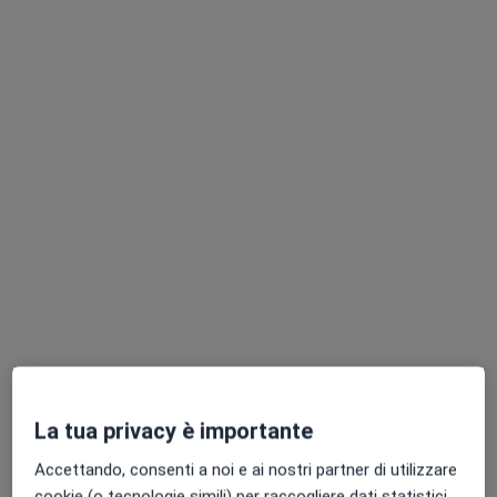
Dr. Mirco Castiglioni
·
Altro
Urologo, Andrologo
353 recensioni
Indirizzo
Online
Via Livio Colzani 137, Seregno
•
Mappa
Medical Resort
Prima visita andrologica
da 150 €
La tua privacy è importante
Questo dottore non ha ancora attivato le prenotazioni online presso questo indirizzo.
Accettando, consenti a noi e ai nostri partner di utilizzare
Chiedi di attivare le prenotazioni online
cookie (o tecnologie simili) per raccogliere dati statistici