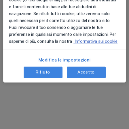
e fornirti contenuti in base alle tue abitudini di
navigazione. Se rifiuti tutti i cookie, utilizzeremo solo
quelli necessari per il corretto utilizzo del nostro sito.
Puoi revocare il tuo consenso o aggiornare le tue
preferenze in qualsiasi momento dalle impostazioni. Per
saperne di più, consulta la nostra
Informativa sui cookie
Modifica le impostazioni
Dr. Francesco Scieri
Rifiuto
Accetto
·
Altro
Urologo, Andrologo
62 recensioni
Indirizzo 1
Indirizzo 2
Via Antonio Origo, 34, Lissone
•
Mappa
CENTRO DIAGNOSTICO E POLISPECIALISTICO M.O.M.A.
Questo dottore non ha ancora attivato le prenotazioni online presso questo indirizzo.