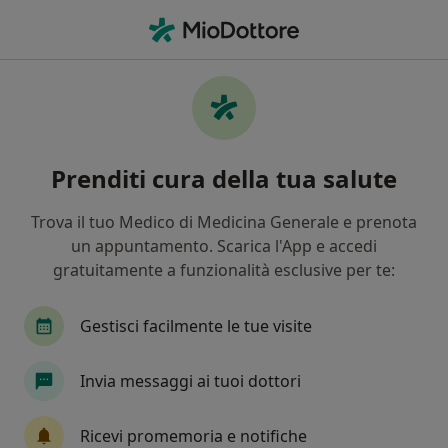
Men
Prostatite • Seregno, MB
Filters
• 1
Assicurazione
Map
Specialisti in trattamento Prostatite a
Prenditi cura della tua salute
Seregno
In che modo ordiniamo i risultati
Trova il tuo Medico di Medicina Generale e prenota
un appuntamento. Scarica l'App e accedi
gratuitamente a funzionalità esclusive per te:
Che specializzazione stai cercando?
Urologo
Andrologo
Ginecologo
Proc
Gestisci facilmente le tue visite
Invia messaggi ai tuoi dottori
Ricevi promemoria e notifiche