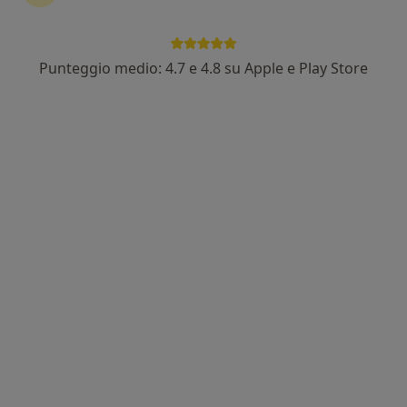
Punteggio medio: 4.7 e 4.8 su Apple e Play Store
Dott.ssa Ilaria Sabatini
·
Altro
Urologa
40 recensioni
Indirizzo
Online
Via Giuseppe Mazzini, Desio
•
Mappa
ASST Brianza - Ospedale Pio XI
Prima visita urologica
da 120 €
Questo dottore non ha ancora attivato le prenotazioni online presso questo indirizzo.
Chiedi di attivare le prenotazioni online