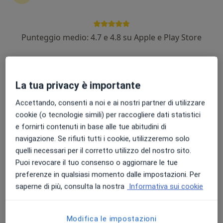
Punteggio medio: 4.7 e 4.8 su Apple e Play Store
Dott. Marco Stizzo
·
Altro
Urologo, Andrologo, Chirurgo
250 recensioni
La tua privacy è importante
Indirizzo 1
Indirizzo 2
Accettando, consenti a noi e ai nostri partner di utilizzare
cookie (o tecnologie simili) per raccogliere dati statistici
e fornirti contenuti in base alle tue abitudini di
Via Umberto I 65, Cellole
•
Mappa
navigazione. Se rifiuti tutti i cookie, utilizzeremo solo
PoliMedalab
quelli necessari per il corretto utilizzo del nostro sito.
Uretrocistoscopia
300 €
Puoi revocare il tuo consenso o aggiornare le tue
Questo dottore non ha ancora attivato le prenotazioni online presso questo indirizzo.
preferenze in qualsiasi momento dalle impostazioni. Per
saperne di più, consulta la nostra
Informativa sui cookie
Chiedi di attivare le prenotazioni online
Modifica le impostazioni