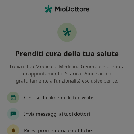
Men
Prostatite • Cellole, CE
Filters
• 1
Mappa
Specialisti in trattamento Prostatite a
Prenditi cura della tua salute
Cellole
In che modo ordiniamo i risultati
Trova il tuo Medico di Medicina Generale e prenota
un appuntamento. Scarica l'App e accedi
gratuitamente a funzionalità esclusive per te:
Che specializzazione stai cercando?
Urologo
Andrologo
Chirurgo
Endocr
Gestisci facilmente le tue visite
Invia messaggi ai tuoi dottori
Ricevi promemoria e notifiche