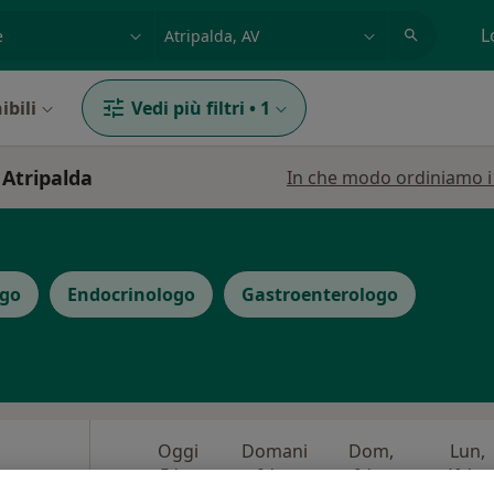
azione, medico, struttura
es: Roma
L
ibili
Vedi più filtri
•
1
 Atripalda
In che modo ordiniamo i r
ogo
Endocrinologo
Gastroenterologo
Oggi
Domani
Dom,
Lun,
7 Ago
8 Ago
9 Ago
10 Ago