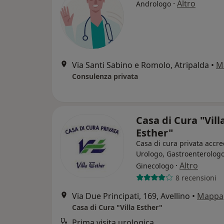
·
Altro
Andrologo
Via Santi Sabino e Romolo, Atripalda
•
M
Consulenza privata
Casa di Cura "Vill
Esther"
Casa di cura privata accre
Urologo, Gastroenterologo
·
Altro
Ginecologo
8 recensioni
Via Due Principati, 169, Avellino
•
Mappa
Casa di Cura "Villa Esther"
Prima visita urologica