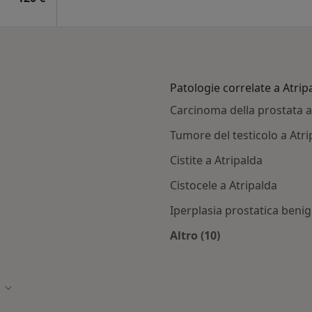
Patologie correlate a Atrip
Carcinoma della prostata a
Tumore del testicolo a Atri
Cistite a Atripalda
Cistocele a Atripalda
Iperplasia prostatica benig
Altro (10)
ripalda
Altro nella categoria
Cambia città