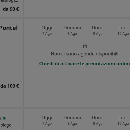
Studio Dott. Castoro - Avellino - Centro Diabetologia Arianna
da 90 €
Pontel
Oggi
Domani
Dom,
Lun,
7 Ago
8 Ago
9 Ago
10 Ago
i
Non ci sono agende disponibili!
Chiedi di attivare le prenotazioni onlin
da 100 €
a
Oggi
Domani
Dom,
Lun,
7 Ago
8 Ago
9 Ago
10 Ago
·
uologo