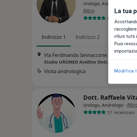
Urologo, Andrologo, Sess
Altro
La tua 
894 recension
Accettando,
raccogliere 
Indirizzo 1
Indirizzo 2
Indirizzo 3
rifiuti tutt
Puoi revoca
impostazion
Via Ferdinando Iannaccone 4, Avellino
•
Studio UROMED Avellino Dott. Di Girolamo
Visita andrologica
Modifica 
Dott. Raffaele Vi
·
Altr
Urologo, Andrologo
57 recensioni