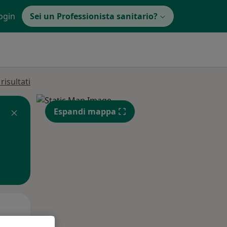
ogin
Sei un Professionista sanitario?
isultati
Espandi mappa
Mar,
Mer,
Gio,
11 Ago
12 Ago
13 Ago