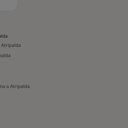
alda
 Atripalda
palda
na a Atripalda
: Patologie correlate a Atripalda