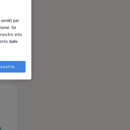
simili) per
e
azione. Se
l nostro sito.
ento dalle
ccetto
Mar,
Mer,
Gio,
11 Ago
12 Ago
13 Ago
e