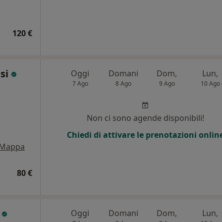
120 €
asi
Oggi
Domani
Dom,
Lun,
7 Ago
8 Ago
9 Ago
10 Ago
Non ci sono agende disponibili!
Chiedi di attivare le prenotazioni onlin
Mappa
80 €
o
Oggi
Domani
Dom,
Lun,