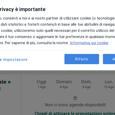
·
uologo
privacy è importante
Non ci sono agende disponibili!
i
 consenti a noi e ai nostri partner di utilizzare cookie (o tecnologie 
Chiedi di attivare le prenotazioni onlin
dati statistici e fornirti contenuti in base alle tue abitudini di navig
i i cookie, utilizzeremo solo quelli necessari per il corretto utilizzo de
re il tuo consenso o aggiornare le tue preferenze in qualsiasi mom
i. Per saperne di più, consulta la nostra
Informativa sui cookie
Mappa
Rifiuto
A
150 €
le impostazioni
tale
Oggi
Domani
Dom,
Lun,
7 Ago
8 Ago
9 Ago
10 Ago
o
Non ci sono agende disponibili!
Chiedi di attivare le prenotazioni onlin