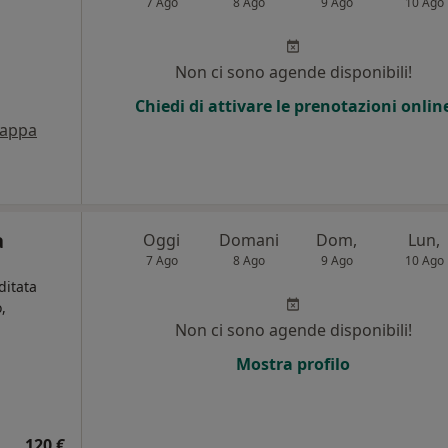
7 Ago
8 Ago
9 Ago
10 Ago
Non ci sono agende disponibili!
Chiedi di attivare le prenotazioni onlin
appa
a
Oggi
Domani
Dom,
Lun,
7 Ago
8 Ago
9 Ago
10 Ago
ditata
,
Non ci sono agende disponibili!
Mostra profilo
120 €