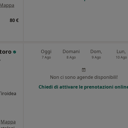
Mappa
80 €
storo
Oggi
Domani
Dom,
Lun,
7 Ago
8 Ago
9 Ago
10 Ago
,
i
Non ci sono agende disponibili!
Chiedi di attivare le prenotazioni onlin
Tiroidea
Mappa