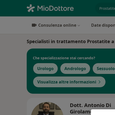
es. prest
Consulenza online
Date dispon
Specialisti in trattamento Prostatite a
Che specializzazione stai cercando?
Urologo
Andrologo
Sessuol
Visualizza altre informazioni
Dott. Antonio Di
Girolamo