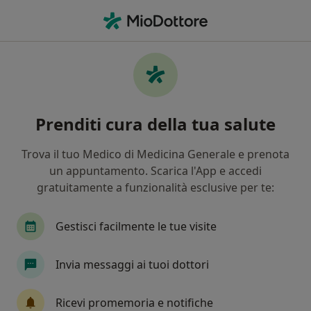
Men
Prostatite • Cava de Tirreni, SA
Filters
• 1
Assicurazione
Map
Specialisti in trattamento Prostatite a Cava
Prenditi cura della tua salute
de' Tirreni
In che modo ordiniamo i risultati
Trova il tuo Medico di Medicina Generale e prenota
un appuntamento. Scarica l'App e accedi
gratuitamente a funzionalità esclusive per te:
Che specializzazione stai cercando?
Andrologo
Urologo
Chirurgo
Endocr
Gestisci facilmente le tue visite
Invia messaggi ai tuoi dottori
Ricevi promemoria e notifiche