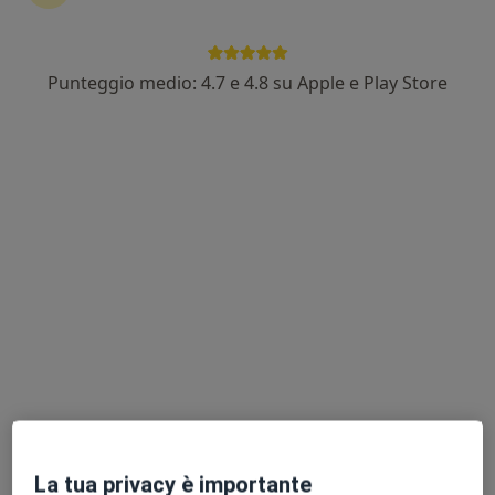
Punteggio medio: 4.7 e 4.8 su Apple e Play Store
Dott. Luigi Santella
·
Altro
Endocrinologo, Andrologo, Diabetologo
44 recensioni
Indirizzo
Online
Via XXV Luglio 160, Cava de' Tirreni
•
Mappa
Centro medico Conti
Visita andrologica
70 €
Questo dottore non ha ancora attivato le prenotazioni online presso questo indirizzo.
Chiedi di attivare le prenotazioni online
La tua privacy è importante