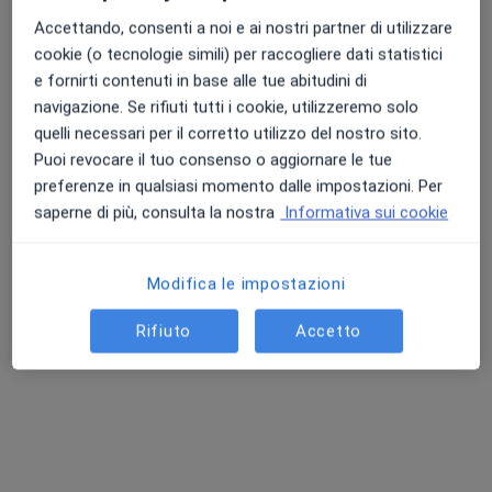
Accettando, consenti a noi e ai nostri partner di utilizzare
cookie (o tecnologie simili) per raccogliere dati statistici
e fornirti contenuti in base alle tue abitudini di
navigazione. Se rifiuti tutti i cookie, utilizzeremo solo
quelli necessari per il corretto utilizzo del nostro sito.
Puoi revocare il tuo consenso o aggiornare le tue
Dr. Modestino Giovanni Tronino
preferenze in qualsiasi momento dalle impostazioni. Per
·
Altro
Andrologo, Urologo
saperne di più, consulta la nostra
Informativa sui cookie
263 recensioni
Modifica le impostazioni
Indirizzo
Online
Rifiuto
Accetto
Via Corradino Biagi 18, Cava de' Tirreni
•
Mappa
Clinica Ruggiero Artemisia
Visita andrologica
80 €
Questo dottore non ha ancora attivato le prenotazioni online presso questo indirizzo.