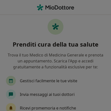
Men
Prolasso Rettale • Parma, PR
Filters
• 1
Assicurazione
Map
Specialisti in trattamento Prolasso rettale a
Prenditi cura della tua salute
Parma
In che modo ordiniamo i risultati
Trova il tuo Medico di Medicina Generale e prenota
un appuntamento. Scarica l'App e accedi
gratuitamente a funzionalità esclusive per te:
Che specializzazione stai cercando?
Proctologo
Chirurgo generale
Ostetrica
Gestisci facilmente le tue visite
Invia messaggi ai tuoi dottori
Ricevi promemoria e notifiche