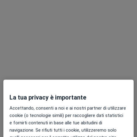
Prof. Paolo Casoni
·
Altro
Chirurgo generale, Chirurgo vascolare, Proctologo
718 recensioni
Via Po 134/A, Parma
•
Mappa
Centro Medico Ippocrate - Vein Clinic
Visita proctologica
150 €
La tua privacy è importante
Questo dottore non ha ancora attivato le prenotazioni online presso questo indirizzo.
Accettando, consenti a noi e ai nostri partner di utilizzare
cookie (o tecnologie simili) per raccogliere dati statistici
Chiedi di attivare le prenotazioni online
e fornirti contenuti in base alle tue abitudini di
navigazione. Se rifiuti tutti i cookie, utilizzeremo solo