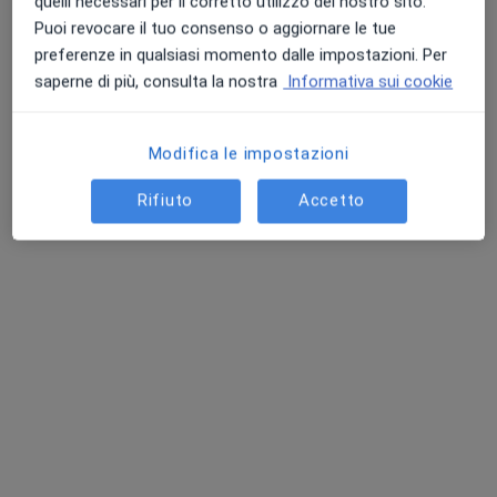
quelli necessari per il corretto utilizzo del nostro sito.
Puoi revocare il tuo consenso o aggiornare le tue
preferenze in qualsiasi momento dalle impostazioni. Per
saperne di più, consulta la nostra
Informativa sui cookie
Modifica le impostazioni
Dott.ssa Elisa Zanacca
Rifiuto
Accetto
·
Altro
Ostetrica
70 recensioni
Indirizzo 1
Indirizzo 2
Indirizzo 3
Online
Via Marco Emilio Lepido 66, Parma
•
Mappa
Amani - Lady Welness Studio
Visita ostetrica
70 €
Questo dottore non ha ancora attivato le prenotazioni online presso questo indirizzo.
Chiedi di attivare le prenotazioni online