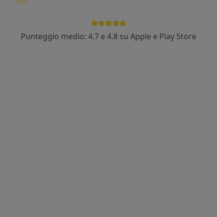
Punteggio medio: 4.7 e 4.8 su Apple e Play Store
Dott. Vito Andrea Capozzi
·
Altro
Ginecologo, Ostetrica
118 recensioni
Indirizzo 1
Indirizzo 2
Indirizzo 3
Indirizzo 4
Via la Spezia, 1/A, Collecchio
•
Mappa
Poliambulatorio Città Di Collecchio
Visita ginecologica
da 150 €
Questo dottore non ha ancora attivato le prenotazioni online presso questo indirizzo.
Chiedi di attivare le prenotazioni online