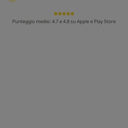
Punteggio medio: 4.7 e 4.8 su Apple e Play Store
Dott. Nicolas Cafagna
·
Altro
Fisioterapista, Osteopata
179 recensioni
Via Ticino 14/16, Latina
•
Mappa
VERTEX - Fisioterapia Osteopatia
Fisioterapia
da 50 €
Questo dottore non ha ancora attivato le prenotazioni online presso questo indirizzo.
Chiedi di attivare le prenotazioni online