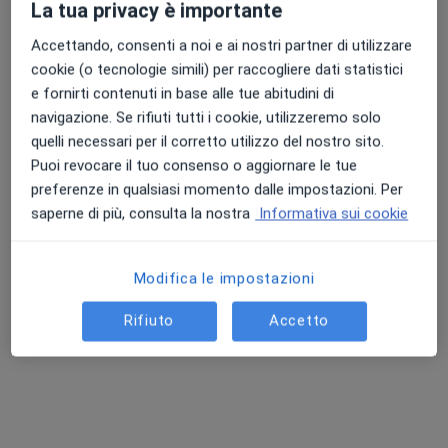
La tua privacy è importante
Accettando, consenti a noi e ai nostri partner di utilizzare
cookie (o tecnologie simili) per raccogliere dati statistici
e fornirti contenuti in base alle tue abitudini di
navigazione. Se rifiuti tutti i cookie, utilizzeremo solo
Dott. Tommaso Bernardi
quelli necessari per il corretto utilizzo del nostro sito.
·
Altro
Osteopata, Fisioterapista, Posturologo
Puoi revocare il tuo consenso o aggiornare le tue
194 recensioni
preferenze in qualsiasi momento dalle impostazioni. Per
saperne di più, consulta la nostra
Informativa sui cookie
Piazza Ilaria Alpi 53 - www.osteobernardi.it, Latina
•
Mappa
Studio Medico Bernardi - Osteopata - Fisioterapista
Visita osteopatica
70 €
Modifica le impostazioni
Questo dottore non ha ancora attivato le prenotazioni online presso questo indirizzo.
Rifiuto
Accetto
Chiedi di attivare le prenotazioni online