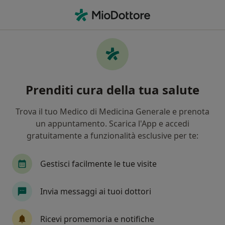
Men
Postura • Latina, LT
Filters
• 1
Mappa
Specialisti in trattamento postura a Latina
Prenditi cura della tua salute
In che modo ordiniamo i risultati
Trova il tuo Medico di Medicina Generale e prenota
un appuntamento. Scarica l'App e accedi
Che specializzazione stai cercando?
gratuitamente a funzionalità esclusive per te:
Osteopata
Fisioterapista
Posturologo
Gestisci facilmente le tue visite
Invia messaggi ai tuoi dottori
Ricevi promemoria e notifiche