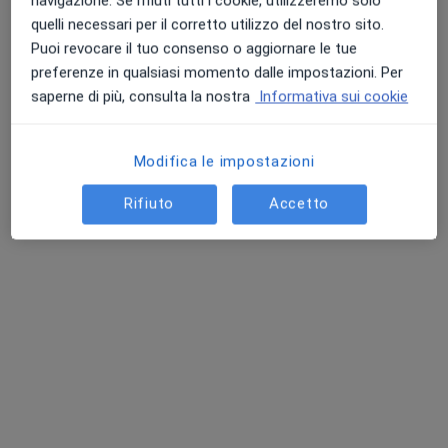
navigazione. Se rifiuti tutti i cookie, utilizzeremo solo
quelli necessari per il corretto utilizzo del nostro sito.
Puoi revocare il tuo consenso o aggiornare le tue
preferenze in qualsiasi momento dalle impostazioni. Per
Dott.ssa Elisa Cimmino
saperne di più, consulta la nostra
Informativa sui cookie
Otorino
138 recensioni
Modifica le impostazioni
Indirizzo
Online
Rifiuto
Accetto
Via Pietro Donadio 208, Cardito
•
Mappa
Studio Privato Dr.ssa Elisa Cimmino
Prima visita otorinolaringoiatrica
80 €
Questo dottore non ha ancora attivato le prenotazioni online presso questo indirizzo.
Chiedi di attivare le prenotazioni online