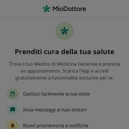
Men
Poliposi Nasosinusale • Afragola, NA
Filters
• 1
Assicurazione
Map
Specialisti in trattamento Poliposi
Prenditi cura della tua salute
nasosinusale a Afragola
In che modo ordiniamo i risultati
Trova il tuo Medico di Medicina Generale e prenota
un appuntamento. Scarica l'App e accedi
gratuitamente a funzionalità esclusive per te:
Che specializzazione stai cercando?
Otorino
Medico legale
Foniatra
Endo
Gestisci facilmente le tue visite
Invia messaggi ai tuoi dottori
Ricevi promemoria e notifiche