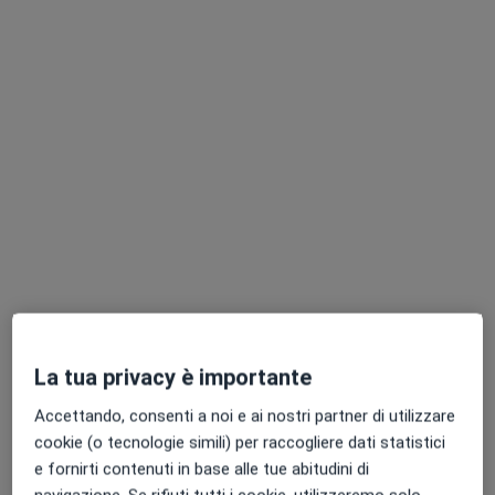
Dott. Giovanni Sansone
·
Altro
Otorino
367 recensioni
Via XXIV Maggio 28, Afragola
•
Mappa
CENTRO POLISPECIALISTICO POLIMED
Visita otorinolaringoiatrica
Prezzo non disponibile
Questo dottore non ha ancora attivato le prenotazioni online presso questo indirizzo.
Chiedi di attivare le prenotazioni online
La tua privacy è importante
Accettando, consenti a noi e ai nostri partner di utilizzare
cookie (o tecnologie simili) per raccogliere dati statistici
e fornirti contenuti in base alle tue abitudini di