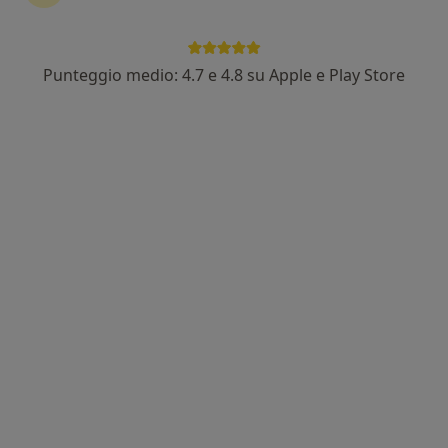
Punteggio medio: 4.7 e 4.8 su Apple e Play Store
Dott.ssa Mariateresa Guarino
·
Altro
Otorino, Foniatra, Medico legale
529 recensioni
Via Antonio Clarelli 13 B, Sant'Antimo
•
Mappa
MEDIORA Studio Medico Associato
Visita Medico Legale
da 150 €
Questo dottore non ha ancora attivato le prenotazioni online presso questo indirizzo.
Chiedi di attivare le prenotazioni online