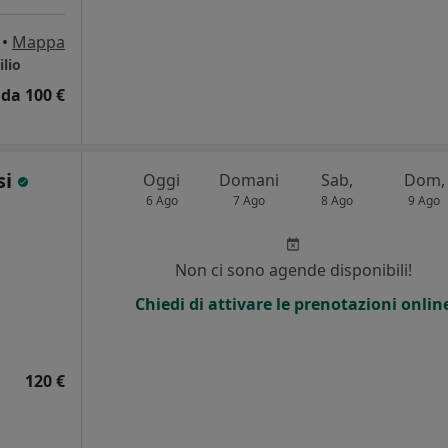
•
Mappa
ilio
da 100 €
si
Oggi
Domani
Sab,
Dom,
6 Ago
7 Ago
8 Ago
9 Ago
i
Non ci sono agende disponibili!
Chiedi di attivare le prenotazioni onlin
120 €