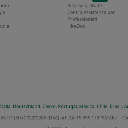
zioni
Risorse gratuite
gie
Centro Assistenza per
Professionisti
bile
HireDoc
ova scheda
n una nuova scheda
i apre in una nuova scheda
si apre in una nuova scheda
si apre in una nuova scheda
si apre in una nuova scheda
si apre in una nuova sc
si apre in una 
si apre i
si 
Italia
,
Deutschland
,
Česko
,
Portugal
,
México
,
Chile
,
Brasil
,
A
TO (EU) 2022/2065 (DSA) art. 24: 15.395.179 “AMARs” - G