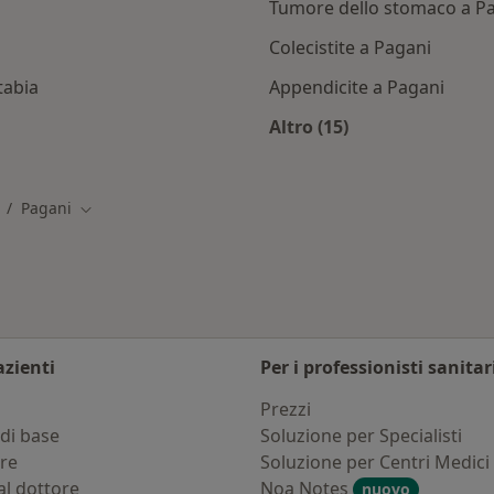
Tumore dello stomaco a P
Colecistite a Pagani
tabia
Appendicite a Pagani
Altro (15)
agani
Altro nella categoria
Pagani
mbia città
Cambia città
azienti
Per i professionisti sanitar
i
Prezzi
di base
Soluzione per Specialisti
ure
Soluzione per Centri Medici
al dottore
Noa Notes
nuovo