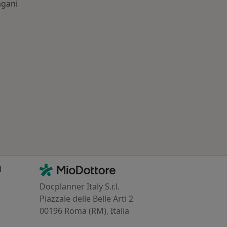
agani
: Patologie correlate a Pagani
Contatti
MioDottore - Homepage
i
Docplanner Italy S.r.l.
Piazzale delle Belle Arti 2
00196 Roma (RM), Italia