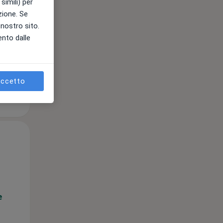
simili) per
azione. Se
l nostro sito.
ento dalle
e
ccetto
Lun,
Mar,
Mer,
10 Ago
11 Ago
12 Ago
e