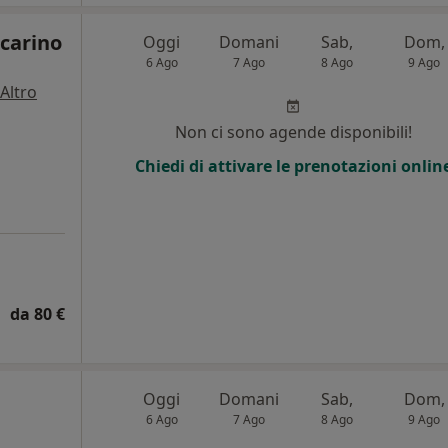
ccarino
Oggi
Domani
Sab,
Dom,
6 Ago
7 Ago
8 Ago
9 Ago
Altro
Non ci sono agende disponibili!
Chiedi di attivare le prenotazioni onlin
da 80 €
Oggi
Domani
Sab,
Dom,
6 Ago
7 Ago
8 Ago
9 Ago