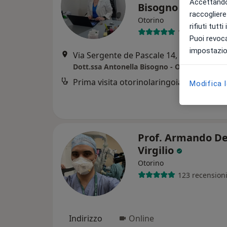
Accettando,
Bisogno
raccogliere 
Otorino
rifiuti tutt
134 recension
Puoi revoca
impostazion
Via Sergente de Pascale 14, San Marzano sul Sarno
Dott.ssa Antonella Bisogno - Otorinolaringo
Prima visita otorinolaringoiatrica
Modifica 
Prof. Armando D
Virgilio
Otorino
123 recension
Indirizzo
Online