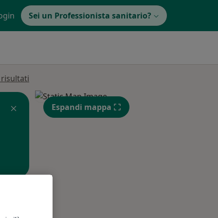
ogin
Sei un Professionista sanitario?
isultati
Espandi mappa
Lun,
Mar,
Mer,
10 Ago
11 Ago
12 Ago