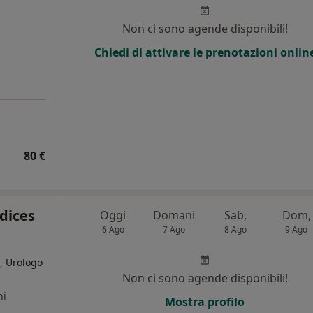
i
Non ci sono agende disponibili!
Chiedi di attivare le prenotazioni onlin
80 €
dices
Oggi
Domani
Sab,
Dom,
6 Ago
7 Ago
8 Ago
9 Ago
, Urologo
Non ci sono agende disponibili!
ni
Mostra profilo