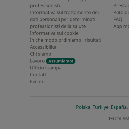
professionisti
Presta
Informativa sul trattamento dei
Patolo
dati personali per determinati
FAQ
professionisti della salute
App mo
Informativa sui cookie
In che modo ordiniamo i risultati
Accessibilità
Chi siamo
Lavoro
Assumiamo!
Ufficio stampa
Contatti
Eventi
si apre in una nu
si apre i
s
Polska
,
Türkiye
,
España
,
REGOLAMEN