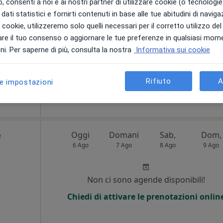
 consenti a noi e ai nostri partner di utilizzare cookie (o tecnologie 
dati statistici e fornirti contenuti in base alle tue abitudini di navig
Non ci sono agende disponibili!
i i cookie, utilizzeremo solo quelli necessari per il corretto utilizzo de
i
re il tuo consenso o aggiornare le tue preferenze in qualsiasi mom
Chiedi di attivare le prenotazioni onlin
i. Per saperne di più, consulta la nostra
Informativa sui cookie
•
Mappa
iatra
80 €
Rifiuto
A
le impostazioni
e
Oggi
Domani
Sab,
Dom,
6 Ago
7 Ago
8 Ago
9 Ago
i
Non ci sono agende disponibili!
Chiedi di attivare le prenotazioni onlin