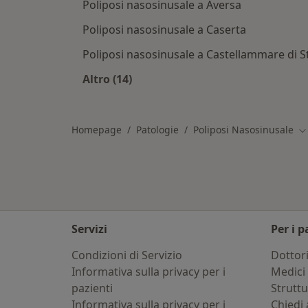
Poliposi nasosinusale a Aversa
Poliposi nasosinusale a Caserta
Poliposi nasosinusale a Castellammare di S
Altro (14)
Altro nella categoria: Città vicino P
Homepage
Patologie
Poliposi Nasosinusale
Ca
Servizi
Per i p
Condizioni di Servizio
Dottor
Informativa sulla privacy per i
Medici 
pazienti
Strutt
Informativa sulla privacy per i
Chiedi 