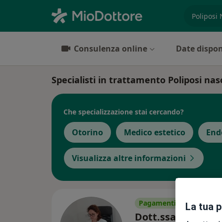
es. prest
Consulenza online
Date dispon
Specialisti in trattamento Poliposi na
Che specializzazione stai cercando?
Otorino
Medico estetico
End
Visualizza altre informazioni
Pagamenti online
La tua 
Dott.ssa Antonell