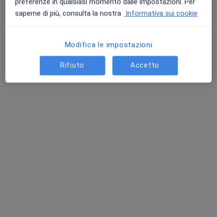
preferenze in qualsiasi momento dalle impostazioni. Per
saperne di più, consulta la nostra
Informativa sui cookie
Dott. Federico Gris
Modifica le impostazioni
Podologo
Rifiuto
Accetto
45 recensioni
Viale Milite Ignoto 6, Busalla
•
Mappa
CDS - La tua casa della salute - Busalla
Visita podologica
60 €
Questo dottore non ha ancora attivato le prenotazioni online presso questo indirizzo.
Chiedi di attivare le prenotazioni online