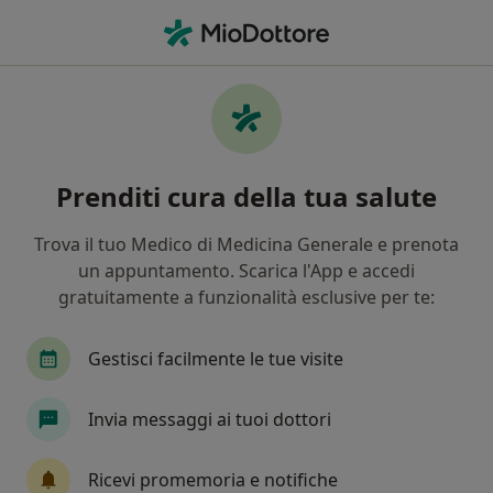
Men
Piede Piatto • Busalla, GE
Filters
• 1
Mappa
Specialisti in trattamento Piede piatto a
Prenditi cura della tua salute
Busalla
In che modo ordiniamo i risultati
Trova il tuo Medico di Medicina Generale e prenota
un appuntamento. Scarica l'App e accedi
gratuitamente a funzionalità esclusive per te:
Che specializzazione stai cercando?
Podologo
Ortopedico
Medico dello sport
Gestisci facilmente le tue visite
Invia messaggi ai tuoi dottori
Ricevi promemoria e notifiche