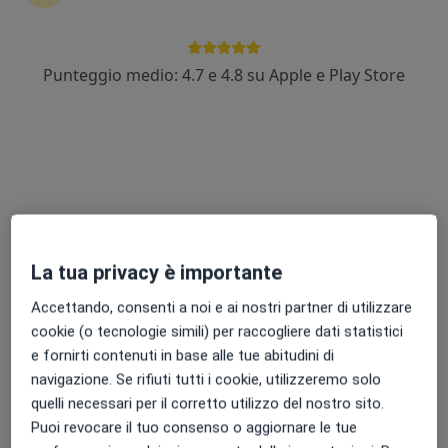
Punteggio medio: 4.7 e 4.8 su Apple e Play Store
Dott.ssa Giuseppina Di Stefano
·
Altro
Fisiatra, Agopuntore, Terapista del dolore
265 recensioni
Viale Milite Ignoto 6, Busalla
•
Mappa
CDS - La tua casa della salute - Busalla
Visita fisiatrica
90 €
Questo dottore non ha ancora attivato le prenotazioni online presso questo indirizzo.
La tua privacy è importante
Accettando, consenti a noi e ai nostri partner di utilizzare
Chiedi di attivare le prenotazioni online
cookie (o tecnologie simili) per raccogliere dati statistici
e fornirti contenuti in base alle tue abitudini di
navigazione. Se rifiuti tutti i cookie, utilizzeremo solo
quelli necessari per il corretto utilizzo del nostro sito.
Puoi revocare il tuo consenso o aggiornare le tue