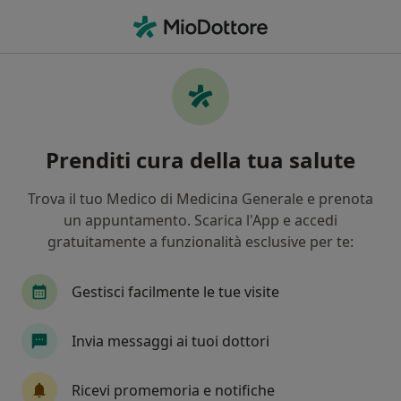
Men
Osteoporosi • Soave, VR
Filters
• 1
Mappa
Specialisti in trattamento Osteoporosi a
Prenditi cura della tua salute
Soave
In che modo ordiniamo i risultati
Trova il tuo Medico di Medicina Generale e prenota
un appuntamento. Scarica l'App e accedi
gratuitamente a funzionalità esclusive per te:
Che specializzazione stai cercando?
Ortopedico
Nutrizionista
Fisioterapista
Gestisci facilmente le tue visite
Invia messaggi ai tuoi dottori
Ricevi promemoria e notifiche