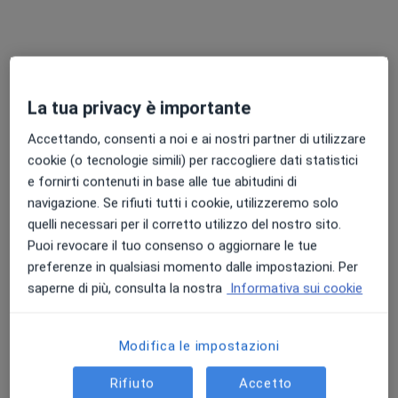
Chiedi di attivare le prenotazioni online
La tua privacy è importante
Accettando, consenti a noi e ai nostri partner di utilizzare
cookie (o tecnologie simili) per raccogliere dati statistici
e fornirti contenuti in base alle tue abitudini di
navigazione. Se rifiuti tutti i cookie, utilizzeremo solo
Dr. Daniele Millimaggi
quelli necessari per il corretto utilizzo del nostro sito.
·
Altro
Neurochirurgo
Puoi revocare il tuo consenso o aggiornare le tue
168 recensioni
preferenze in qualsiasi momento dalle impostazioni. Per
Esperto in chirurgia vertebrale mini-invasiva
saperne di più, consulta la nostra
Informativa sui cookie
Specializzato in neurochirurgia con 60/60
Sempre al fianco del paziente, in ogni fase
Modifica le impostazioni
Via Andrea Mantegna, 1, Vago
•
Mappa
Rifiuto
Accetto
Poliambulatorio Geriatrico Bakri