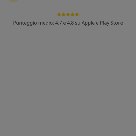
Punteggio medio: 4.7 e 4.8 su Apple e Play Store
Dott. Walter Morreale Accardi
·
Altro
Posturologo, Osteopata, Chinesiologo
61 recensioni
Indirizzo
Online
Via Sorte 12, San Bonifacio
•
Mappa
Studio CORPORE
Prima visita osteopatica
75 €
Questo dottore non ha ancora attivato le prenotazioni online presso questo indirizzo.
Chiedi di attivare le prenotazioni online