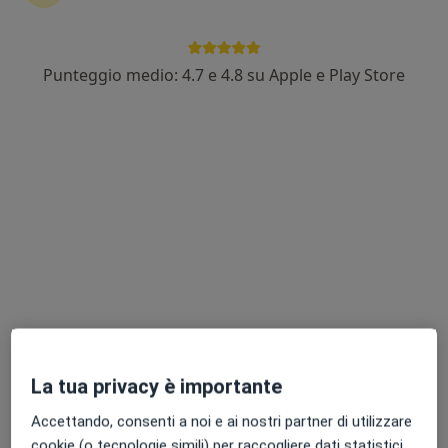
Punteggio medio: 4.7 e 4.8 su Apple e Play Store
Dr. Gaspare Giacopelli
Terapista del dolore, Ecografista, Medico di medicina
·
Altro
generale
44 recensioni
Indirizzo 1
Indirizzo 2
Via San Martino 2, Borgetto
•
Mappa
Studio medico Dott. Gaspare Giacopelli
Prima visita di terapia del dolore
da 80 €
Questo dottore non ha ancora attivato le prenotazioni online presso questo indirizzo.
La tua privacy è importante
Chiedi di attivare le prenotazioni online
Accettando, consenti a noi e ai nostri partner di utilizzare
cookie (o tecnologie simili) per raccogliere dati statistici