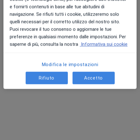
e fornirti contenuti in base alle tue abitudini di
navigazione. Se rifiuti tutti i cookie, utilizzeremo solo
quelli necessari per il corretto utilizzo del nostro sito.
Puoi revocare il tuo consenso o aggiornare le tue
preferenze in qualsiasi momento dalle impostazioni. Per
saperne di più, consulta la nostra
Informativa sui cookie
Dott. Filippo La Malfa
Modifica le impostazioni
·
Altro
Fisiatra
112 recensioni
Rifiuto
Accetto
Via Pier Santi Mattarella 20, Borgetto
•
Mappa
Fisio Mass
Prima visita fisiatrica
da 120 €
Questo dottore non ha ancora attivato le prenotazioni online presso questo indirizzo.
Chiedi di attivare le prenotazioni online