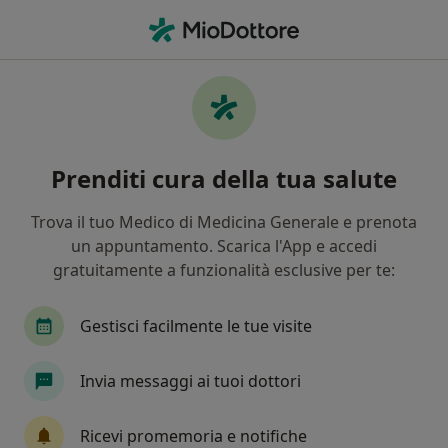
Men
Osteoporosi • Borgetto, PA
Filters
• 1
Mappa
Specialisti in trattamento Osteoporosi a
Prenditi cura della tua salute
Borgetto
In che modo ordiniamo i risultati
Trova il tuo Medico di Medicina Generale e prenota
un appuntamento. Scarica l'App e accedi
gratuitamente a funzionalità esclusive per te:
Che specializzazione stai cercando?
Terapista del dolore
Ortopedico
Medico di
Gestisci facilmente le tue visite
Invia messaggi ai tuoi dottori
Ricevi promemoria e notifiche