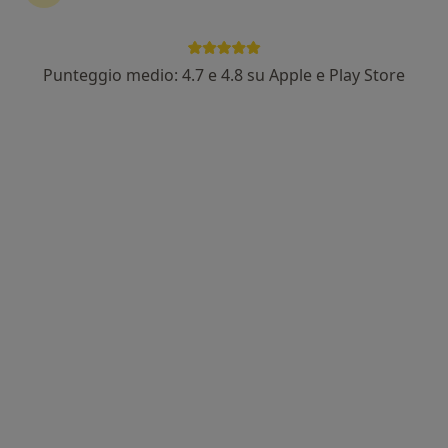
Punteggio medio: 4.7 e 4.8 su Apple e Play Store
Dott.ssa Eleonora Giampieri
Nutrizionista, Dietista
144 recensioni
Indirizzo
Online
Ezra Weston Loomis Pound 15, Recanati
•
Mappa
Centro RB - Medicina e Riabilitazione
Controllo nutrizionale
50 €
Questo dottore non ha ancora attivato le prenotazioni online presso questo indirizzo.
Chiedi di attivare le prenotazioni online