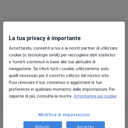
Chiedi di attivare le prenotazioni online
La tua privacy è importante
Accettando, consenti a noi e ai nostri partner di utilizzare
cookie (o tecnologie simili) per raccogliere dati statistici
e fornirti contenuti in base alle tue abitudini di
Dott.ssa Debora Giustozzi
navigazione. Se rifiuti tutti i cookie, utilizzeremo solo
·
Altro
Nutrizionista
quelli necessari per il corretto utilizzo del nostro sito.
30 recensioni
Puoi revocare il tuo consenso o aggiornare le tue
preferenze in qualsiasi momento dalle impostazioni. Per
Indirizzo 1
Indirizzo 2
saperne di più, consulta la nostra
Informativa sui cookie
Via Aldo Moro 48, Recanati
•
Mappa
Modifica le impostazioni
ClinicaLab
Dieta personalizzata
110 €
Rifiuto
Accetto