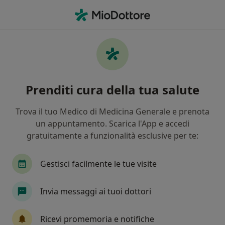
Men
Obesità • Recanati, MC
Filters
• 1
Mappa
Specialisti in trattamento Obesità a
Prenditi cura della tua salute
Recanati
In che modo ordiniamo i risultati
Trova il tuo Medico di Medicina Generale e prenota
un appuntamento. Scarica l'App e accedi
gratuitamente a funzionalità esclusive per te:
Che specializzazione stai cercando?
Nutrizionista
Dietista
Endocrinologo
Gestisci facilmente le tue visite
Invia messaggi ai tuoi dottori
Ricevi promemoria e notifiche