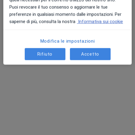
Puoi revocare il tuo consenso o aggiornare le tue
preferenze in qualsiasi momento dalle impostazioni. Per
saperne di più, consulta la nostra
Informativa sui cookie
Pagamenti online
Modifica le impostazioni
Dott.ssa Angela Monaco
Rifiuto
Accetto
·
Altro
Dietista
9 recensioni
Indirizzo
Online
Via Varese 25D, Saronno
•
Mappa
Studio Privato Dottoressa Angela Monaco
Prima visita dietistica
100 €
Questo dottore non ha ancora attivato le prenotazioni online presso questo indirizzo.
Chiedi di attivare le prenotazioni online