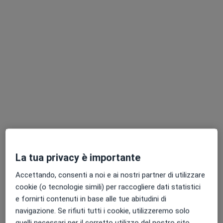
Dott. Emanuele Alessandro Castello
·
Altro
Psicologo, Psicoterapeuta, Psicologo clinico
25 recensioni
Indirizzo
Online
Via Piave 4, Senago
•
Mappa
Istituto di Psicosomatica Integrata | SENAGO
Colloquio psicologico
71 €
Questo dottore non ha ancora attivato le prenotazioni online presso questo indirizzo.
La tua privacy è importante
Chiedi di attivare le prenotazioni online
Accettando, consenti a noi e ai nostri partner di utilizzare
cookie (o tecnologie simili) per raccogliere dati statistici
e fornirti contenuti in base alle tue abitudini di
navigazione. Se rifiuti tutti i cookie, utilizzeremo solo
quelli necessari per il corretto utilizzo del nostro sito.