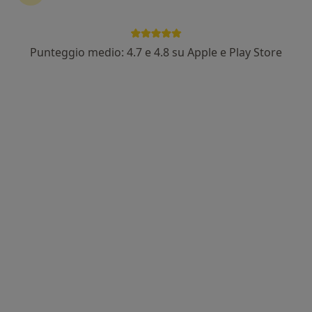
Punteggio medio: 4.7 e 4.8 su Apple e Play Store
Dott. Riccardo Sangaletti
·
Altro
Medico estetico, Medico di medicina generale
Via Col di Lana 10, Arese
•
Mappa
Ambulatorio Medico
Visita medica in convenzione
Prezzo non disponibile
Questo dottore non ha ancora attivato le prenotazioni online presso questo indirizzo.
Chiedi di attivare le prenotazioni online