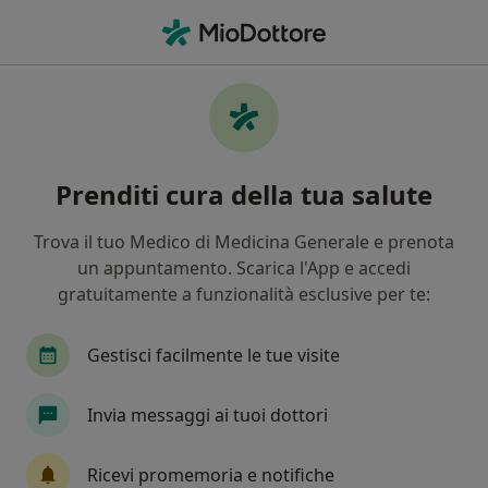
Men
Obesità • Garbagnate Milanese, MI
Filters
• 1
Assicurazione
Map
Specialisti in trattamento Obesità a
Prenditi cura della tua salute
Garbagnate Milanese
In che modo ordiniamo i risultati
Trova il tuo Medico di Medicina Generale e prenota
un appuntamento. Scarica l'App e accedi
gratuitamente a funzionalità esclusive per te:
Che specializzazione stai cercando?
Nutrizionista
Psicologo
Psicoterapeuta
Gestisci facilmente le tue visite
Invia messaggi ai tuoi dottori
Ricevi promemoria e notifiche