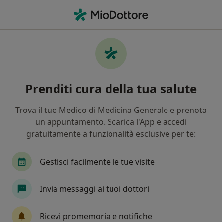
Men
Melasma • Statte, TA
Filters
• 1
Mappa
Specialisti in trattamento Melasma a Statte
Prenditi cura della tua salute
In che modo ordiniamo i risultati
Trova il tuo Medico di Medicina Generale e prenota
un appuntamento. Scarica l'App e accedi
Che specializzazione stai cercando?
gratuitamente a funzionalità esclusive per te:
Dermatologo
Medico estetico
Ginecologo
Gestisci facilmente le tue visite
Invia messaggi ai tuoi dottori
Ricevi promemoria e notifiche