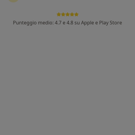
Punteggio medio: 4.7 e 4.8 su Apple e Play Store
Dr. Marcello Stante
·
Altro
Dermatologo, Chirurgo plastico, Medico estetico
489 recensioni
Via Angelo Berardi 18, Taranto
•
Mappa
Ambulatorio medico
Consulenza di medicina estetica
Prestazione gratuita
Questo dottore non ha ancora attivato le prenotazioni online presso questo indirizzo.
Chiedi di attivare le prenotazioni online