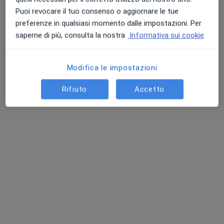
Puoi revocare il tuo consenso o aggiornare le tue
preferenze in qualsiasi momento dalle impostazioni. Per
saperne di più, consulta la nostra
Informativa sui cookie
Dott.ssa Stefania Foligno
Modifica le impostazioni
·
Altro
Dermatologa
Rifiuto
Accetto
73 recensioni
Indirizzo
Online
Via Lago D'Arvo 10, Taranto
•
Mappa
SMED Clinic - Poliambulatorio
Biorivitalizzazione
150 €
Questo dottore non ha ancora attivato le prenotazioni online presso questo indirizzo.
Chiedi di attivare le prenotazioni online