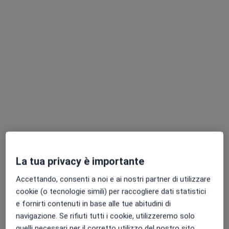
Dr. Antonio Bandiera
·
Altro
Dermatologo, Medico estetico, Allergologo
54 recensioni
Indirizzo 1
Indirizzo 2
Indirizzo 3
Via Generale Umberto Monteduro 9, Taranto
•
Mappa
POLIAMBULATORIO SPECIALISTICO E RIABILITATIVO OBIETTIVO SALUTE
Visita dermatologica
120 €
La tua privacy è importante
Questo dottore non ha ancora attivato le prenotazioni online presso questo indirizzo.
Accettando, consenti a noi e ai nostri partner di utilizzare
Chiedi di attivare le prenotazioni online
cookie (o tecnologie simili) per raccogliere dati statistici
e fornirti contenuti in base alle tue abitudini di
navigazione. Se rifiuti tutti i cookie, utilizzeremo solo
quelli necessari per il corretto utilizzo del nostro sito.