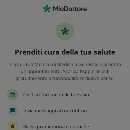
Men
Malattia Sessualmente Trasmissibile • Milazzo, ME
Filters
• 1
Mappa
Specialisti in trattamento Malattia
Prenditi cura della tua salute
sessualmente trasmissibile a Milazzo
In che modo ordiniamo i risultati
Trova il tuo Medico di Medicina Generale e prenota
un appuntamento. Scarica l'App e accedi
gratuitamente a funzionalità esclusive per te:
Che specializzazione stai cercando?
Ginecologo
Ostetrica
Urologo
Chiru
Gestisci facilmente le tue visite
Invia messaggi ai tuoi dottori
Ricevi promemoria e notifiche