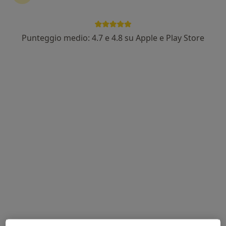
Punteggio medio: 4.7 e 4.8 su Apple e Play Store
Dott. Davide Calandra
·
Altro
Ginecologo
151 recensioni
Indirizzo 1
Indirizzo 2
Online
Via Vittorio Veneto, 7, Milazzo
•
Mappa
Poliambulatorio Galeno
Visita ginecologica
120 €
Questo dottore non ha ancora attivato le prenotazioni online presso questo indirizzo.
Chiedi di attivare le prenotazioni online