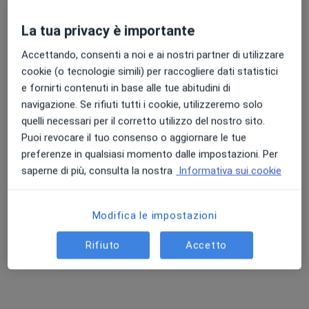
La tua privacy è importante
Accettando, consenti a noi e ai nostri partner di utilizzare
cookie (o tecnologie simili) per raccogliere dati statistici
e fornirti contenuti in base alle tue abitudini di
navigazione. Se rifiuti tutti i cookie, utilizzeremo solo
Dott.ssa Enrica Contiguglia
quelli necessari per il corretto utilizzo del nostro sito.
·
Altro
Ostetrica
Puoi revocare il tuo consenso o aggiornare le tue
26 recensioni
preferenze in qualsiasi momento dalle impostazioni. Per
saperne di più, consulta la nostra
Informativa sui cookie
Indirizzo
Online
Modifica le impostazioni
Via Olivarella Nazionale 23, Milazzo
•
Mappa
lantana health center
Rifiuto
Accetto
Visita ostetrica
da 40 €
Questo dottore non ha ancora attivato le prenotazioni online presso questo indirizzo.