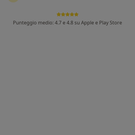
Punteggio medio: 4.7 e 4.8 su Apple e Play Store
Dott.ssa Federica Ferrero
·
Altro
Psicologa, Psicologa clinica
11 recensioni
Indirizzo
Online
Pinerolo
•
Mappa
Dott.ssa Federica Ferrero
Colloquio psicologico clinico
60 €
Questo dottore non ha ancora attivato le prenotazioni online presso questo indirizzo.
Chiedi di attivare le prenotazioni online