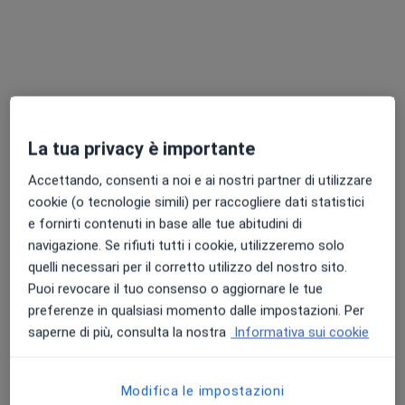
La tua privacy è importante
Dott.ssa Laura Rivoiro
·
Altro
Psicoterapeuta, Psicologa clinica, Psicologa
Accettando, consenti a noi e ai nostri partner di utilizzare
50 recensioni
cookie (o tecnologie simili) per raccogliere dati statistici
e fornirti contenuti in base alle tue abitudini di
Indirizzo
Online
navigazione. Se rifiuti tutti i cookie, utilizzeremo solo
quelli necessari per il corretto utilizzo del nostro sito.
Puoi revocare il tuo consenso o aggiornare le tue
Viale della Rimembranza 24, Pinerolo
•
Mappa
preferenze in qualsiasi momento dalle impostazioni. Per
Centro Medico Diagnostico Pinerolese
saperne di più, consulta la nostra
Informativa sui cookie
Colloquio psicologico
70 €
Questo dottore non ha ancora attivato le prenotazioni online presso questo indirizzo.
Modifica le impostazioni