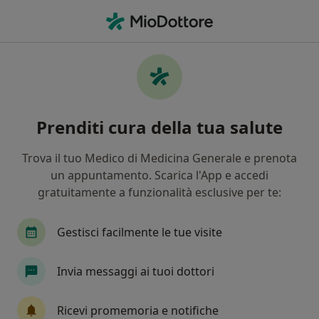
Men
Malattia Cronica • Pinerolo, TO
Filters
• 1
Mappa
Specialisti in trattamento Malattia cronica
Prenditi cura della tua salute
a Pinerolo
In che modo ordiniamo i risultati
Trova il tuo Medico di Medicina Generale e prenota
un appuntamento. Scarica l'App e accedi
gratuitamente a funzionalità esclusive per te:
Che specializzazione stai cercando?
Psicologo
Psicologo clinico
Psicoterapeut
Gestisci facilmente le tue visite
Invia messaggi ai tuoi dottori
Ricevi promemoria e notifiche