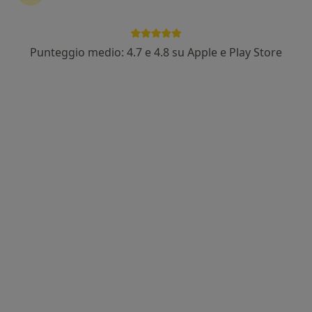
Punteggio medio: 4.7 e 4.8 su Apple e Play Store
Pagamenti online
Dr. Alessio Facchini
·
Altro
Fisioterapista, Osteopata
439 recensioni
Corte degli Speziali 14, Novara
•
Mappa
Alessio Facchini - Fisiopoli
Fisioterapia
60 €
Questo dottore non ha ancora attivato le prenotazioni online presso questo indirizzo.
Chiedi di attivare le prenotazioni online