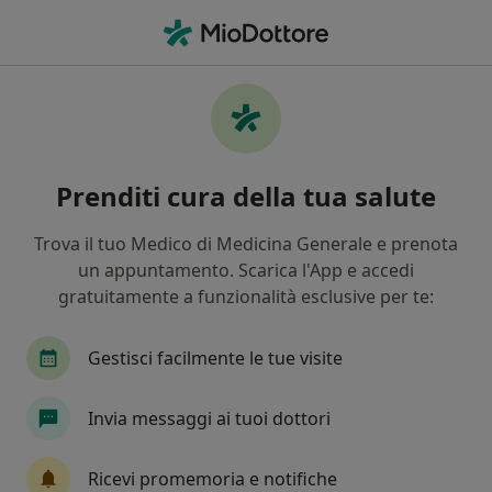
Men
Mal Di Testa Cefalea • Novara, NO
Filters
• 1
Assicurazione
Map
Specialisti in trattamento Mal di testa
Prenditi cura della tua salute
(cefalea) a Novara
In che modo ordiniamo i risultati
Trova il tuo Medico di Medicina Generale e prenota
un appuntamento. Scarica l'App e accedi
gratuitamente a funzionalità esclusive per te:
Che specializzazione stai cercando?
Osteopata
Fisioterapista
Neurologo
Gestisci facilmente le tue visite
Invia messaggi ai tuoi dottori
Ricevi promemoria e notifiche