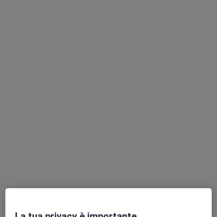
Pagamenti online
Dott.ssa Micaela Puzineri
Massoterapista
22 recensioni
Indirizzo
Online
Via Giuseppe Regaldi, 2b, Novara
•
Mappa
Studio Privato Dott.ssa Micaela Puzineri
Esercizi e ginnastica riabilitativa e posturale
35 €
Questo dottore non ha ancora attivato le prenotazioni online presso questo indirizzo.
Chiedi di attivare le prenotazioni online
La tua privacy è importante