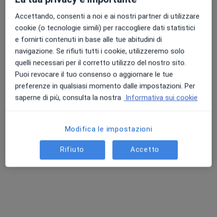
Accettando, consenti a noi e ai nostri partner di utilizzare
cookie (o tecnologie simili) per raccogliere dati statistici
e fornirti contenuti in base alle tue abitudini di
navigazione. Se rifiuti tutti i cookie, utilizzeremo solo
quelli necessari per il corretto utilizzo del nostro sito.
Puoi revocare il tuo consenso o aggiornare le tue
preferenze in qualsiasi momento dalle impostazioni. Per
saperne di più, consulta la nostra
Informativa sui cookie
Dr. Jean-François Garrigues
·
Altro
Chiropratico
34 recensioni
Modifica le impostazioni
Via Antonio Rosmini, 24, Novara
•
Mappa
Rifiuto
Accetto
Novamedica
Prima visita chiropratica
130 €
Questo dottore non ha ancora attivato le prenotazioni online presso questo indirizzo.
Chiedi di attivare le prenotazioni online