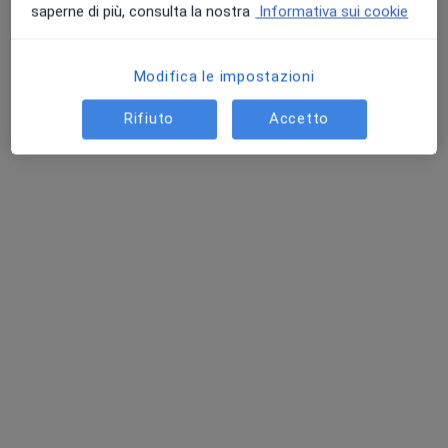
saperne di più, consulta la nostra
Informativa sui cookie
Modifica le impostazioni
Rifiuto
Accetto
Pagamenti online
Dr. Alessandro Canteri
·
Altro
Osteopata, Massoterapista
56 recensioni
Indirizzo
Online
Via Colonnello Giovanni Fincato 38, Verona
•
Mappa
Allevia SRLS