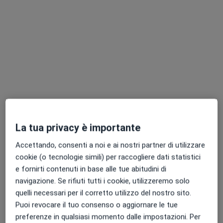
Chiedi di attivare le prenotazioni online
Dott. Antonio Scialdone
La tua privacy è importante
·
Altro
Massoterapista, Chinesiologo, Osteopata
3 recensioni
Accettando, consenti a noi e ai nostri partner di utilizzare
cookie (o tecnologie simili) per raccogliere dati statistici
Via Golosine, 116, Verona
•
Mappa
e fornirti contenuti in base alle tue abitudini di
FisioPower Verona
navigazione. Se rifiuti tutti i cookie, utilizzeremo solo
Valutazione posturale
80 €
quelli necessari per il corretto utilizzo del nostro sito.
Questo dottore non ha ancora attivato le prenotazioni online presso questo indirizzo.
Puoi revocare il tuo consenso o aggiornare le tue
preferenze in qualsiasi momento dalle impostazioni. Per
Chiedi di attivare le prenotazioni online