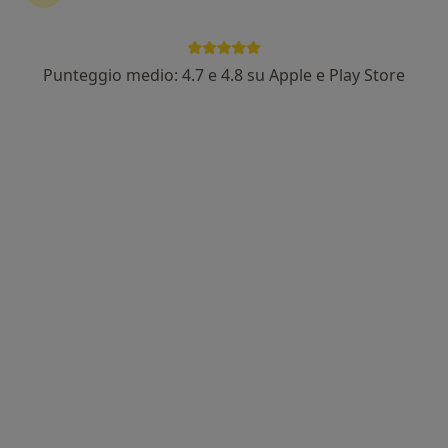
Punteggio medio: 4.7 e 4.8 su Apple e Play Store
Dott. Giovanni Giacomo Licari
·
Altro
Osteopata, Chinesiologo
31 recensioni
Indirizzo
Online
Via Cantarane 63b, Verona
•
Mappa
Studio di osteopatia - Dott. Giovanni Giacomo Licari Osteopata
Prima visita osteopatica
70 €
Questo dottore non ha ancora attivato le prenotazioni online presso questo indirizzo.
Chiedi di attivare le prenotazioni online