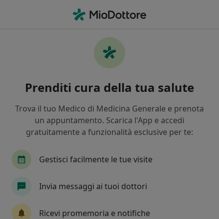
Men
Mal Di Schiena • Verona, VR
Filters
• 1
Assicurazione
Map
Specialisti in trattamento Mal di schiena a
Prenditi cura della tua salute
Verona
In che modo ordiniamo i risultati
Trova il tuo Medico di Medicina Generale e prenota
un appuntamento. Scarica l'App e accedi
gratuitamente a funzionalità esclusive per te:
Che specializzazione stai cercando?
Osteopata
Fisioterapista
Ortopedico
Gestisci facilmente le tue visite
Invia messaggi ai tuoi dottori
Ricevi promemoria e notifiche