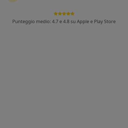
Punteggio medio: 4.7 e 4.8 su Apple e Play Store
Stefano Farfariello
·
Altro
Osteopata
190 recensioni
Via Viaccia 260, Lucca
•
Mappa
Osteopathy - The safe Space
Prima visita osteopatica
80 €
Questo dottore non ha ancora attivato le prenotazioni online presso questo indirizzo.
Chiedi di attivare le prenotazioni online