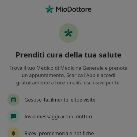
Men
Mal Di Schiena • Lucca, LU
Filters
• 1
Assicurazione
Map
Specialisti in trattamento Mal di schiena a
Prenditi cura della tua salute
Lucca
In che modo ordiniamo i risultati
Trova il tuo Medico di Medicina Generale e prenota
un appuntamento. Scarica l'App e accedi
gratuitamente a funzionalità esclusive per te:
Che specializzazione stai cercando?
Osteopata
Fisioterapista
Ortopedico
Gestisci facilmente le tue visite
Invia messaggi ai tuoi dottori
Ricevi promemoria e notifiche