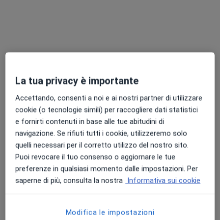
La tua privacy è importante
Dott.ssa Annarita Panelli
Accettando, consenti a noi e ai nostri partner di utilizzare
·
Altro
Dentista
cookie (o tecnologie simili) per raccogliere dati statistici
104 recensioni
e fornirti contenuti in base alle tue abitudini di
navigazione. Se rifiuti tutti i cookie, utilizzeremo solo
Piazza Napoleone 8, Lucca
•
Mappa
quelli necessari per il corretto utilizzo del nostro sito.
Studio Dentistico dr.ssa Annarita Panelli
Puoi revocare il tuo consenso o aggiornare le tue
Ablazione del tartaro
da 50 €
preferenze in qualsiasi momento dalle impostazioni. Per
Questo dottore non ha ancora attivato le prenotazioni online presso questo indirizzo.
saperne di più, consulta la nostra
Informativa sui cookie
Chiedi di attivare le prenotazioni online
Modifica le impostazioni