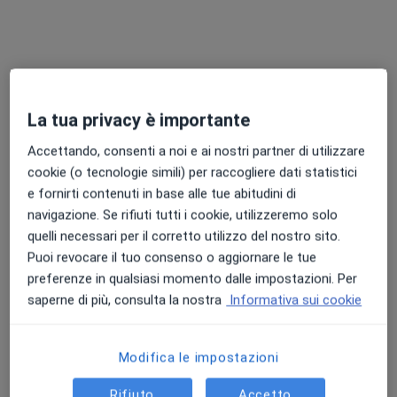
La tua privacy è importante
Accettando, consenti a noi e ai nostri partner di utilizzare
cookie (o tecnologie simili) per raccogliere dati statistici
Pagamenti online
e fornirti contenuti in base alle tue abitudini di
Dott. Amedeo Russo
navigazione. Se rifiuti tutti i cookie, utilizzeremo solo
·
Altro
Posturologo, Chinesiologo, Osteopata
quelli necessari per il corretto utilizzo del nostro sito.
61 recensioni
Puoi revocare il tuo consenso o aggiornare le tue
preferenze in qualsiasi momento dalle impostazioni. Per
Indirizzo
Online
saperne di più, consulta la nostra
Informativa sui cookie
Via Fabrizio Pinto 72, Salerno
•
Mappa
Modifica le impostazioni
Studio Terapeutico De Bartolomeis
Rifiuto
Accetto