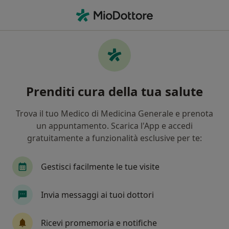
Men
Lombosciatalgia • Salerno, SA
Filters
• 1
Assicurazione
Map
Specialisti in trattamento Lombosciatalgia
Prenditi cura della tua salute
a Salerno
In che modo ordiniamo i risultati
Trova il tuo Medico di Medicina Generale e prenota
un appuntamento. Scarica l'App e accedi
gratuitamente a funzionalità esclusive per te:
Che specializzazione stai cercando?
Neurologo
Ortopedico
Posturologo
Gestisci facilmente le tue visite
Invia messaggi ai tuoi dottori
Ricevi promemoria e notifiche