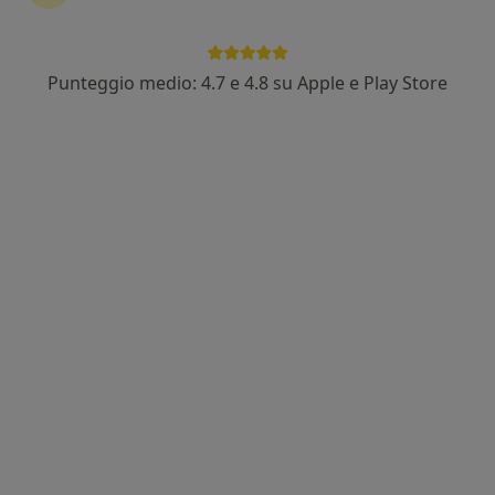
Punteggio medio: 4.7 e 4.8 su Apple e Play Store
Dr. Ignazio Urti
·
Altro
Terapista del dolore, Anestesista
6 recensioni
Indirizzo
Online
Corso Vittorio Emanuele, Salerno
•
Mappa
Visite Domiciliari
Prima visita di terapia del dolore
150 €
Questo dottore non ha ancora attivato le prenotazioni online presso questo indirizzo.
Chiedi di attivare le prenotazioni online