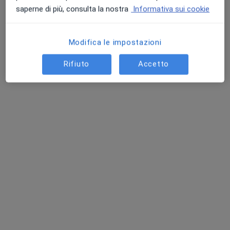
Chiedi di attivare le prenotazioni online
saperne di più, consulta la nostra
Informativa sui cookie
Modifica le impostazioni
Rifiuto
Accetto
Dott.ssa Cristina Stefanini
·
Altro
Ortopedico, Medico estetico
15 recensioni
Via Benedetto Gennari 114, Ferrara
•
Mappa
Poliambulatorio Ugobassi
Prima visita ortopedica
120 €
Questo dottore non ha ancora attivato le prenotazioni online presso questo indirizzo.
Chiedi di attivare le prenotazioni online