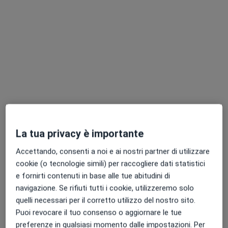
Dott.ssa Laura Gigante
·
Altro
Reumatologa
45 recensioni
La tua privacy è importante
Indirizzo
Online
Accettando, consenti a noi e ai nostri partner di utilizzare
cookie (o tecnologie simili) per raccogliere dati statistici
Via Marescalca 2, Cento
•
Mappa
e fornirti contenuti in base alle tue abitudini di
Laboratorio Analisi Salvi
navigazione. Se rifiuti tutti i cookie, utilizzeremo solo
Visita reumatologica
120 €
quelli necessari per il corretto utilizzo del nostro sito.
Questo dottore non ha ancora attivato le prenotazioni online presso questo indirizzo.
Puoi revocare il tuo consenso o aggiornare le tue
preferenze in qualsiasi momento dalle impostazioni. Per