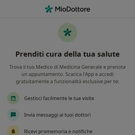
Men
Lombalgia • Cento, FE
Filters
• 1
Mappa
Specialisti in trattamento Lombalgia a
Prenditi cura della tua salute
Cento
In che modo ordiniamo i risultati
Trova il tuo Medico di Medicina Generale e prenota
un appuntamento. Scarica l'App e accedi
gratuitamente a funzionalità esclusive per te:
Che specializzazione stai cercando?
Reumatologo
Ortopedico
Osteopata
Gestisci facilmente le tue visite
Invia messaggi ai tuoi dottori
Ricevi promemoria e notifiche