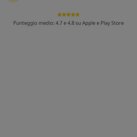
Punteggio medio: 4.7 e 4.8 su Apple e Play Store
Dott. Michele Fiore
·
Altro
Ortopedico
70 recensioni
Indirizzo
Online
Via Benedetto Gennari 114, Cento
•
Mappa
Poliambulatorio Ugo Bassi
Visita ortopedica
130 €
Questo dottore non ha ancora attivato le prenotazioni online presso questo indirizzo.
Chiedi di attivare le prenotazioni online